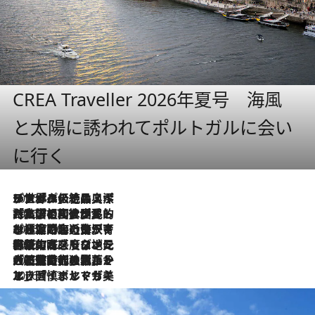
CREA Traveller 2026年夏号 海風
と太陽に誘われてポルトガルに会い
に行く
2026.8.8
リスボンの絶品スイーツ「パステル・デ・ナタ」とは？ポルトガル伝統の奥深い世界へ
2026.7.27
「私の祖国はポルトガル語です」国民的詩人フェルナンド・ペソアと、彼が愛した文学の街を歩く
2026.7.26
ポルトガル近海が育む極上の海の幸。キリリと冷えた白ワインと愉しむ、シーフード専門店の贅沢
2026.7.22
伝統の味をモダンに昇華。高感度な地元客が集う、リスボンの最旬ガストロノミー
2026.7.21
大航海時代の栄華から、震災、独裁、そして革命へ。ポルトガル・首都リスボンの石畳に刻まれた「歴史の光と影」
2026.7.13
エッセイ・ヤマザキマリ「慎ましくも美しき国 ポルトガル」