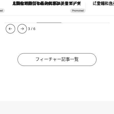
【銀座で出合う最旬美容】美髪ケアや上質な眠り…セルフケアのアップデートから、特別な名入れギフトまで。大人のための「ReFa GINZA」クルーズ
3
/
6
フィーチャー記事一覧