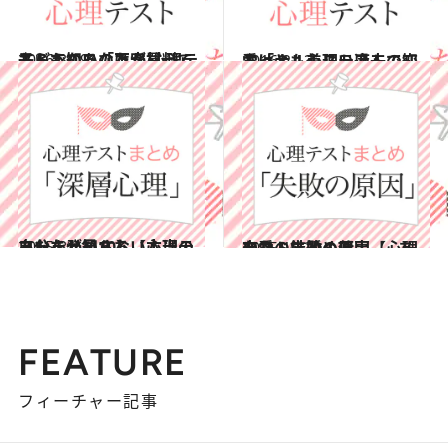
2016.3.19
子どものあなたが買ってもらえないのは？ 心理テストで知る「不安材料」
占い
2016.2.13
もっとも美しい過去の恋愛は？ 心理テストで知る「ナルシスト度」
占い
2015.8.21
あなたが知らない本当の自分を発見する【心理テストまとめ10】
占い
2015.12.30
恋愛・結婚・仕事……あなたの失敗の原因【心理テストまとめ7】
占い
FEATURE
フィーチャー記事