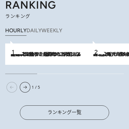
RANKING
ランキング
HOURLY
DAILY
WEEKLY
2026.8.5
【阿川佐和子さんの年とる力】なぜ70代で始めた趣味は“こんなに楽しい”のか？ ピアノ、俳句…スランプに陥っても続けられる“ある秘訣”とは
2026.8.8
《北欧の人々の幸福度が高いのは…》元デンマーク親善大使が出会った“心が満たされる暮らし”「いいかげんにヒュッゲしなさい！」
1 / 5
ランキング一覧