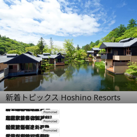
新着トピックス Hoshino Resorts
2026.8.7
【トンボの足水浴】ヒノキの香りに包まれて涼感マックス！約13℃の湧水かけ流しを避暑地「星野温泉 トンボの湯」で体験
2026.7.31
【ホテル帰省】という選択肢をOMOが提案。家族とほどよい距離を保つには「昼は実家、夜は気兼ねなくホテルで！」
2026.7.24
【夏限定ディナーコース】旬を迎える稚鮎や花ズッキーニなどをイタリア・トスカーナの郷土料理の手法で満喫！
2026.7.17
「土佐和ハーブかき氷」がOMO7高知に登場！生姜、山椒、大葉など目にも舌にも涼を呼ぶ郷土の味