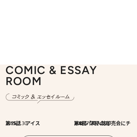
COMIC & ESSAY
ROOM
2026.7.30
第15話 アイス
2026.7.30
第8回「同人誌即売会にチャレンジ その2」