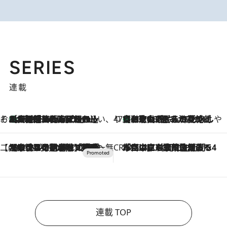
SERIES
連載
そおだよおこの関西おいしい、おやつ紀行
［大阪府箕面市］一皿一皿目の前で仕上げられる、料理を巧みに組み込んだアシェットデセールコース「ミチル アシェット デセール（Michiru assiette dessert）」
2026.8.9
47都道府県の手みやげ ひんやりスイーツで夏を満喫
【和歌山県】この夏絶対食べたい 冷やしておいしいおやつ3選 みかんがごろっと丸ごと入ったジュレ
2026.8.9
【CREA×星野リゾート】唯一無二。癒しと発見が待つ場所へ
2026.8.7
【トンボの足水浴】ヒノキの香りに包まれて涼感マックス！約13℃の湧水かけ流しを避暑地「星野温泉 トンボの湯」で体験
CREA'S CHOICE
2026.8.7
「立川にも歌舞伎があるんだよ」 片岡仁左衛門・市川中車ら豪華座組みで4年目の立川立飛歌舞伎へ
連載 TOP