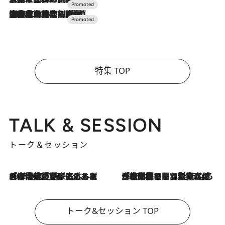
2026.7.10
NEW OPEN！【界 草津】名湯の地に誕生。趣の異なる2種の温泉と上州ならではの会席・蕎麦割烹など美食を味わう究極の癒やし旅
特集 TOP
TALK & SESSION
トーク＆セッション
2026.8.3
「今後値上げがあるとすれば…」「リスクがあるのは今年の冬」エネルギー専門家が語る、ホルムズ海峡封鎖が家庭にもたらす“ある心配”
2026.8.3
「住宅建てられない…」「サーチャージ料の高値が続いている」ホルムズ海峡封鎖による影響はいつまで続く？《エネルギー専門家に聞く“どうなる日本の暮らし”》
トーク&セッション TOP