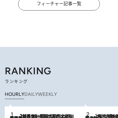
フィーチャー記事一覧
RANKING
ランキング
HOURLY
DAILY
WEEKLY
【間違いのない王道・東京土産】資生堂パーラー 銀座本店でのみ出会える銘菓5選《極上プディング・濃厚チーズケーキ・ボンボンショコラほか》
2 Hours Ago
《北欧の人々の幸福度が高いのは…》元デンマーク親善大使が出会った“心が満たされる暮らし”「いいかげんにヒュッゲしなさい！」
2 Hours Ago