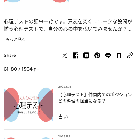
心理テストの記事一覧です。意表を突くユニークな設問が
揃う心理テストで、自分の心の中を覗いてみませんか？
恋愛、仕事、人間関係の深層心理……、自分でも気づかな
もっと見る
かったあなたの“本当の気持ち”が浮かび上がります。
占い
Share
61-80 / 1504
件
2025.5.11
【心理テスト】仲間内でのポジション
どの料理の担当になる？
占い
2025.5.9