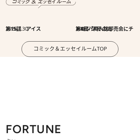
2026.7.30
第15話 アイス
2026.7.30
第8回「同人誌即売会にチャレンジ その2」
コミック＆エッセイルームTOP
FORTUNE