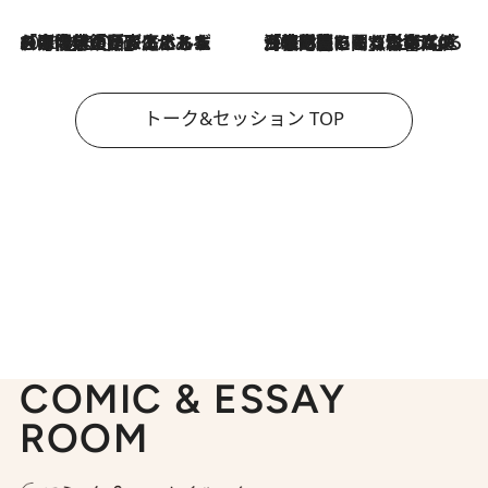
2026.8.3
「今後値上げがあるとすれば…」「リスクがあるのは今年の冬」エネルギー専門家が語る、ホルムズ海峡封鎖が家庭にもたらす“ある心配”
2026.8.3
「住宅建てられない…」「サーチャージ料の高値が続いている」ホルムズ海峡封鎖による影響はいつまで続く？《エネルギー専門家に聞く“どうなる日本の暮らし”》
トーク&セッション TOP
COMIC & ESSAY
ROOM