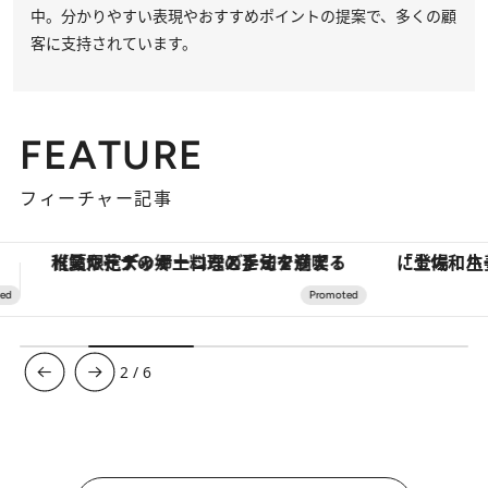
中。分かりやすい表現やおすすめポイントの提案で、多くの顧
客に支持されています。
FEATURE
フィーチャー記事
「土佐和ハーブかき氷」がOMO7高知に登場！生姜、山椒、大葉など目にも舌にも涼を呼ぶ郷土の味
ヴァシュロン・コンスタンタン
3
/
6