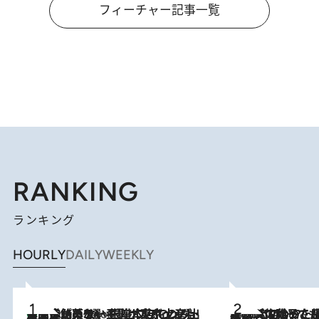
フィーチャー記事一覧
RANKING
ランキング
HOURLY
DAILY
WEEKLY
【間違いのない王道・東京土産】資生堂パーラー 銀座本店でのみ出会える銘菓5選《極上プディング・濃厚チーズケーキ・ボンボンショコラほか》
4 Hours Ago
2026.8.5
【阿川佐和子さんの年とる力】なぜ70代で始めた趣味は“こんなに楽しい”のか？ ピアノ、俳句…スランプに陥っても続けられる“ある秘訣”とは