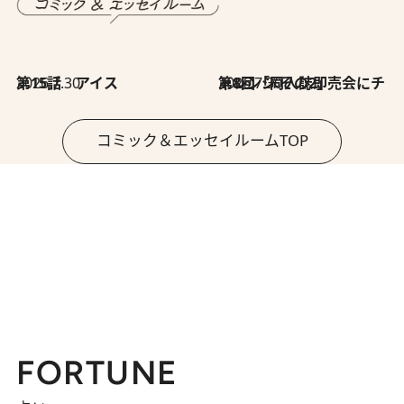
2026.7.30
第15話 アイス
2026.7.30
第8回「同人誌即売会にチャレンジ その2」
コミック＆エッセイルームTOP
FORTUNE