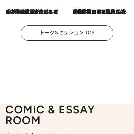
2026.8.3
「今後値上げがあるとすれば…」「リスクがあるのは今年の冬」エネルギー専門家が語る、ホルムズ海峡封鎖が家庭にもたらす“ある心配”
2026.8.3
「住宅建てられない…」「サーチャージ料の高値が続いている」ホルムズ海峡封鎖による影響はいつまで続く？《エネルギー専門家に聞く“どうなる日本の暮らし”》
トーク&セッション TOP
COMIC & ESSAY
ROOM