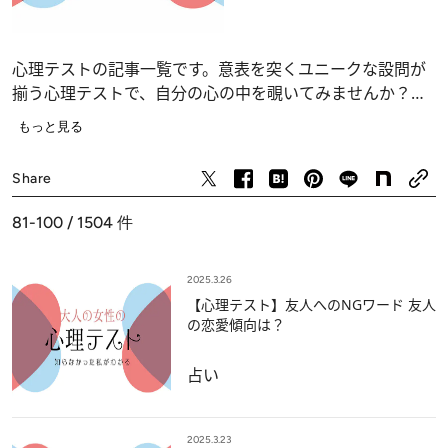
心理テストの記事一覧です。意表を突くユニークな設問が
揃う心理テストで、自分の心の中を覗いてみませんか？
恋愛、仕事、人間関係の深層心理……、自分でも気づかな
もっと見る
かったあなたの“本当の気持ち”が浮かび上がります。
占い
Share
81-100 / 1504
件
2025.3.26
【心理テスト】友人へのNGワード 友人
の恋愛傾向は？
占い
2025.3.23