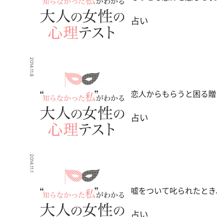
占い
2014.11.8
恋人からもらうと困る贈
占い
2014.11.1
嘘をついて叱られたとき
占い