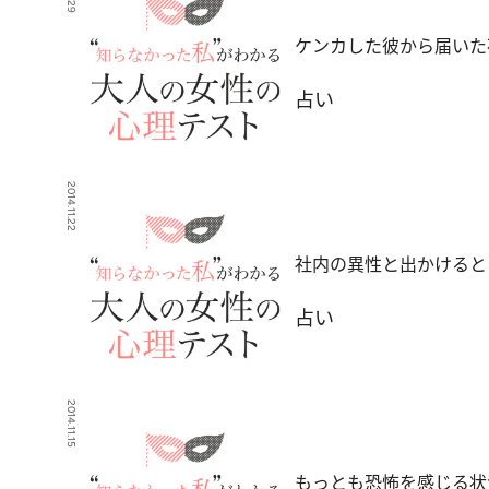
ケンカした彼から届いた
占い
2014.11.22
社内の異性と出かけると
占い
2014.11.15
もっとも恐怖を感じる状