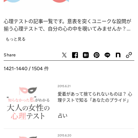
心理テストの記事一覧です。意表を突くユニークな設問が
揃う心理テストで、自分の心の中を覗いてみませんか？
恋愛、仕事、人間関係の深層心理……、自分でも気づかな
もっと見る
かったあなたの“本当の気持ち”が浮かび上がります。
占い
Share
1421-1440 / 1504
件
2015.6.21
愛着があって捨てられないものは？ 心
理テストで知る「あなたのプライド」
占い
2015.6.20