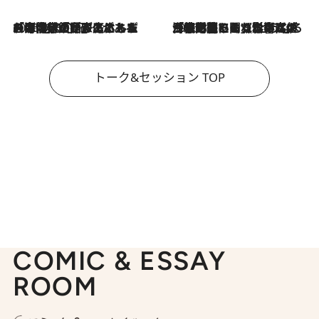
2026.8.3
「今後値上げがあるとすれば…」「リスクがあるのは今年の冬」エネルギー専門家が語る、ホルムズ海峡封鎖が家庭にもたらす“ある心配”
2026.8.3
「住宅建てられない…」「サーチャージ料の高値が続いている」ホルムズ海峡封鎖による影響はいつまで続く？《エネルギー専門家に聞く“どうなる日本の暮らし”》
トーク&セッション TOP
COMIC & ESSAY
ROOM