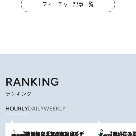
フィーチャー記事一覧
RANKING
ランキング
HOURLY
DAILY
WEEKLY
2026.8.5
【なぜ吉沢亮は「気配を消せる」のか？】興行収入208億の『国宝』を経て挑むミュージカル『ディア・エヴァン・ハンセン』。トップ俳優が舞台上でさらけ出した“孤独”とは
【三重県】この夏絶対食べたい 冷やしておいしいおやつ3選 お餅×ア
2026.8.6