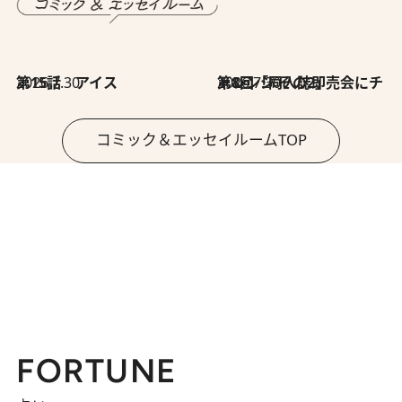
2026.7.30
第15話 アイス
2026.7.30
第8回「同人誌即売会にチャレンジ その2」
コミック＆エッセイルームTOP
FORTUNE