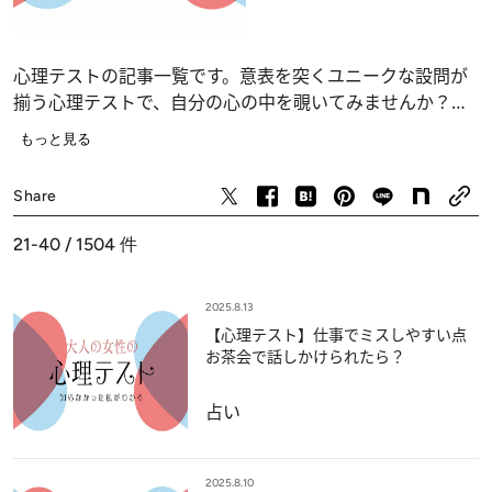
心理テストの記事一覧です。意表を突くユニークな設問が
揃う心理テストで、自分の心の中を覗いてみませんか？
恋愛、仕事、人間関係の深層心理……、自分でも気づかな
もっと見る
かったあなたの“本当の気持ち”が浮かび上がります。
占い
Share
21-40 / 1504
件
2025.8.13
【心理テスト】仕事でミスしやすい点
お茶会で話しかけられたら？
占い
2025.8.10