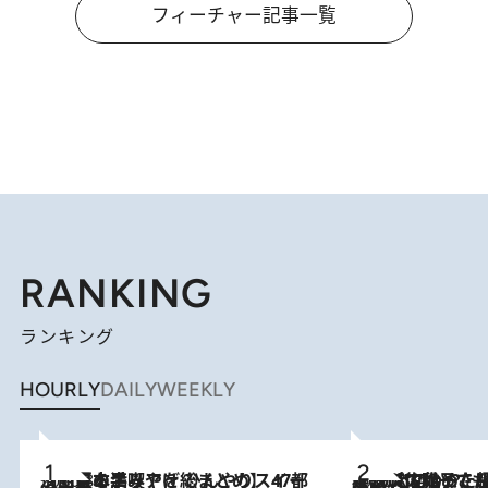
フィーチャー記事一覧
RANKING
ランキング
HOURLY
DAILY
WEEKLY
2026.8.5
【西日本エリアを総まとめ】 47都道府県の手みやげ ひんやりスイーツで夏を満喫
2026.8.5
【阿川佐和子さんの年とる力】なぜ70代で始めた趣味は“こんなに楽しい”のか？ ピアノ、俳句…スランプに陥っても続けられる“ある秘訣”とは