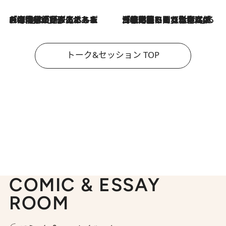
2026.8.3
「今後値上げがあるとすれば…」「リスクがあるのは今年の冬」エネルギー専門家が語る、ホルムズ海峡封鎖が家庭にもたらす“ある心配”
2026.8.3
「住宅建てられない…」「サーチャージ料の高値が続いている」ホルムズ海峡封鎖による影響はいつまで続く？《エネルギー専門家に聞く“どうなる日本の暮らし”》
トーク&セッション TOP
COMIC & ESSAY
ROOM