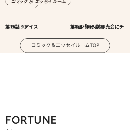
2026.7.30
第15話 アイス
2026.7.30
第8回「同人誌即売会にチャレンジ その2」
コミック＆エッセイルームTOP
FORTUNE