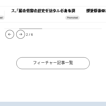
ヴァシュロン・コンスタンタン「オーヴァーシーズ・オートマティック」。旅愛好家のお気に入りコレクションから、ジェンダーレスな新作が登場
【銀座で出合う最旬美容】美髪ケアや上質な眠
3
/
6
フィーチャー記事一覧