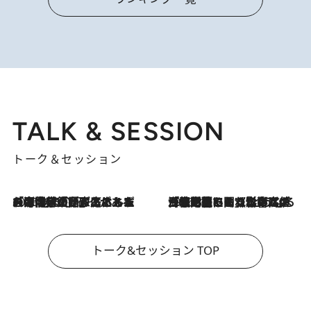
TALK & SESSION
トーク＆セッション
2026.8.3
「今後値上げがあるとすれば…」「リスクがあるのは今年の冬」エネルギー専門家が語る、ホルムズ海峡封鎖が家庭にもたらす“ある心配”
2026.8.3
「住宅建てられない…」「サーチャージ料の高値が続いている」ホルムズ海峡封鎖による影響はいつまで続く？《エネルギー専門家に聞く“どうなる日本の暮らし”》
トーク&セッション TOP