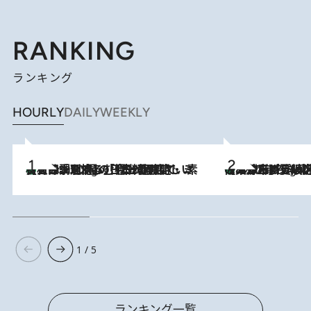
RANKING
ランキング
HOURLY
DAILY
WEEKLY
【大分・別府】「今一番おいしい食材を調理する」1日2組限定・ミシュラン2ツ星の日本料理店で、素材と四季を愉しむ極上の時間
2 Hours Ago
《みずみずしい桃が丸ごと》東京の“あの有名洋菓子シェフ”の下で修業したパティシエが腕を振るう、珠玉の夏限定パフェを堪能！【大分市】
2 Hours Ago
1 / 5
ランキング一覧