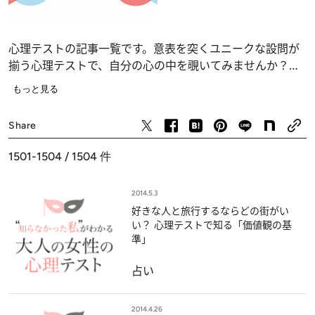
心理テストの記事一覧です。意表を突くユニークな設問が
揃う心理テストで、自分の心の中を覗いてみませんか？
恋愛、仕事、人間関係の深層心理……、自分でも気づかな
もっと見る
かったあなたの“本当の気持ち”が浮かび上がります。
占い
Share
1501-1504 / 1504
件
2014.5.3
好きな人と旅行するならどの街がい
い？ 心理テストで知る「価値観の基
準」
占い
2014.4.26