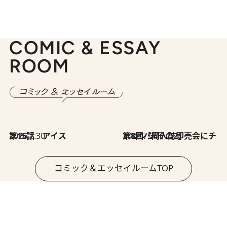
COMIC & ESSAY
ROOM
2026.7.30
第15話 アイス
2026.7.30
第8回「同人誌即売会にチャレンジ その2」
コミック＆エッセイルームTOP