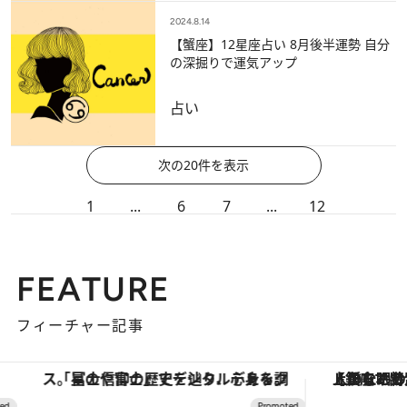
2024.8.14
【蟹座】12星座占い 8月後半運勢 自分
の深掘りで運気アップ
占い
次の20件を表示
1
...
6
7
...
12
FEATURE
フィーチャー記事
「星のや富士」でデジタルデトックス。冨士信仰の歴史を辿り、心身を調える。
【銀座で出合う最旬美容】美髪ケアや上質な眠