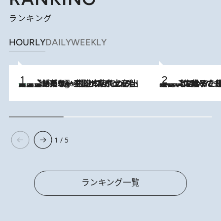
ランキング
HOURLY
DAILY
WEEKLY
【間違いのない王道・東京土産】資生堂パーラー 銀座本店でのみ出会える銘菓5選《極上プディング・濃厚チーズケーキ・ボンボンショコラほか》
5 Hours Ago
2026.8.5
【阿川佐和子さんの年とる力】なぜ70代で始めた趣味は“こんなに楽しい”のか？ ピアノ、俳句…スランプに陥っても続けられる“ある秘訣”とは
1 / 5
ランキング一覧