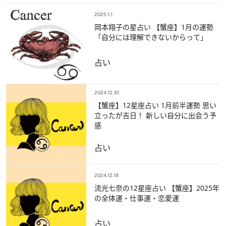
2025.1.1
岡本翔子の星占い 【蟹座】1月の運勢
「自分には理解できないからって」
占い
2024.12.30
【蟹座】12星座占い 1月前半運勢 思い
立ったが吉日！ 新しい自分に出会う予
感
占い
2024.12.18
流光七奈の12星座占い 【蟹座】2025年
の全体運・仕事運・恋愛運
占い