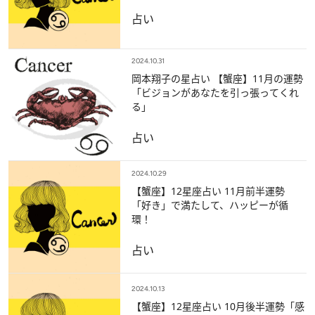
占い
2024.10.31
岡本翔子の星占い 【蟹座】11月の運勢
「ビジョンがあなたを引っ張ってくれ
る」
占い
2024.10.29
【蟹座】12星座占い 11月前半運勢
「好き」で満たして、ハッピーが循
環！
占い
2024.10.13
【蟹座】12星座占い 10月後半運勢「感