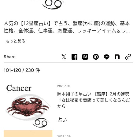
人気の【12星座占い】で占う、蟹座(かに座)の運勢、基本
性格。全体運、仕事運、恋愛運、ラッキーアイテム＆ラッ
キーデー……あなたの運命が分かります。
もっと見る
占い
Share
101-120 / 230
件
2025.1.31
岡本翔子の星占い 【蟹座】2月の運勢
「女は秘密を着飾って美しくなるんだ
から」
占い
2025.1.29