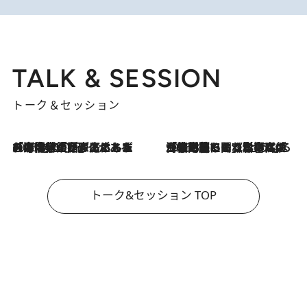
TALK & SESSION
トーク＆セッション
2026.8.3
「今後値上げがあるとすれば…」「リスクがあるのは今年の冬」エネルギー専門家が語る、ホルムズ海峡封鎖が家庭にもたらす“ある心配”
2026.8.3
「住宅建てられない…」「サーチャージ料の高値が続いている」ホルムズ海峡封鎖による影響はいつまで続く？《エネルギー専門家に聞く“どうなる日本の暮らし”》
トーク&セッション TOP