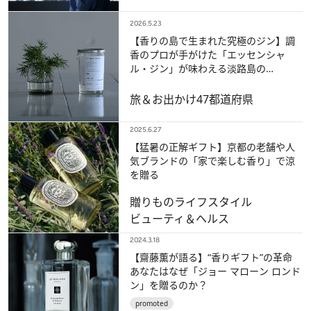
2026.5.23
【香りの島で生まれた究極のジン】調
香のプロが手がけた「エッセンシャ
ル・ジン」が味わえる淡路島の
「SCEN」
旅＆お出かけ
47都道府県
2025.6.27
【猛暑の正解ギフト】京都の老舗や人
気ブランドの「家で楽しむ香り」で涼
を贈る
贈りもの
ライフスタイル
ビューティ＆ヘルス
2024.3.18
【齋藤薫が語る】“香りギフト”の革命
あなたはなぜ「ジョー マローン ロンド
ン」を贈るのか？
promoted