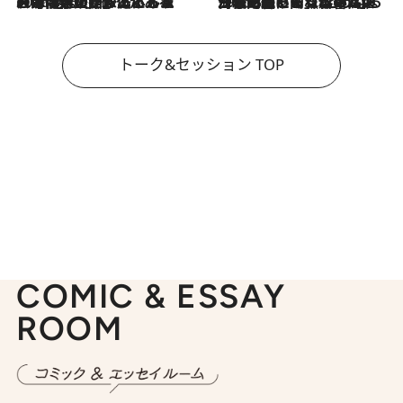
2026.8.3
「今後値上げがあるとすれば…」「リスクがあるのは今年の冬」エネルギー専門家が語る、ホルムズ海峡封鎖が家庭にもたらす“ある心配”
2026.8.3
「住宅建てられない…」「サーチャージ料の高値が続いている」ホルムズ海峡封鎖による影響はいつまで続く？《エネルギー専門家に聞く“どうなる日本の暮らし”》
トーク&セッション TOP
COMIC & ESSAY
ROOM