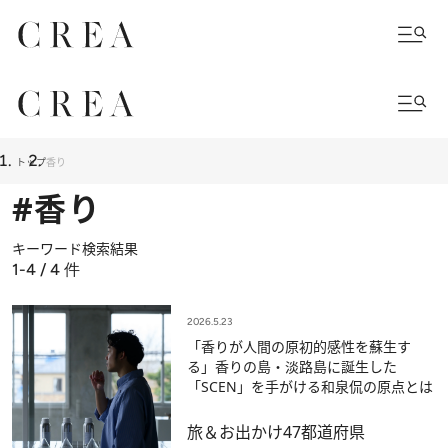
トップ
香り
#香り
キーワード検索結果
1-4 / 4
件
2026.5.23
「香りが人間の原初的感性を蘇生す
る」香りの島・淡路島に誕生した
「SCEN」を手がける和泉侃の原点とは
旅＆お出かけ
47都道府県