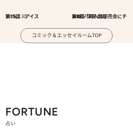
2026.7.30
第15話 アイス
2026.7.30
第8回「同人誌即売会にチャレンジ その2」
コミック＆エッセイルームTOP
FORTUNE
占い