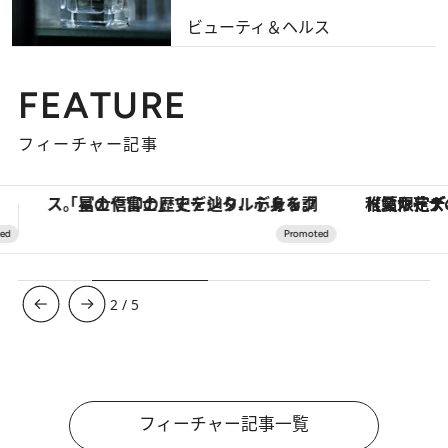
ビューティ＆ヘルス
FEATURE
フィーチャー記事
【夏限定ディナーコース】旬を迎える稚鮎や花ズッキーニなどをイタリア・トスカーナの郷土料理の手法で満喫！
【銀座で出合う最旬美容】美髪ケアや上質な眠
3
/
5
フィーチャー記事一覧