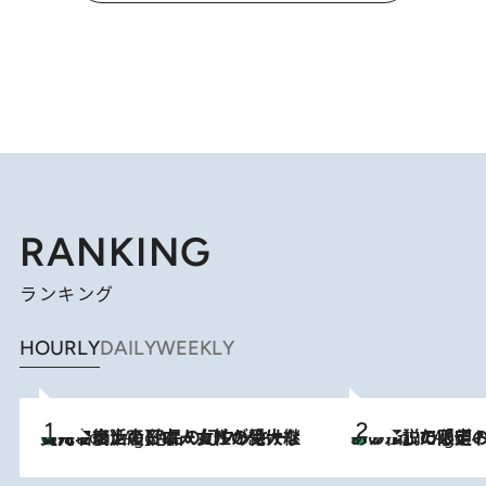
RANKING
ランキング
HOURLY
DAILY
WEEKLY
【ハワイ土産】ローカルの絶大な支持で復活！ 絶品の幻クッキー《元ファンの日本人女性が受け継いだ名店》
1 Hour Ago
あの伝説の限定トートも！ リニューアルした「ディーン＆
1 Hour Ago