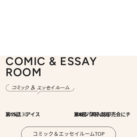
COMIC & ESSAY
ROOM
2026.7.30
第15話 アイス
2026.7.30
第8回「同人誌即売会にチャレンジ その2」
コミック＆エッセイルームTOP