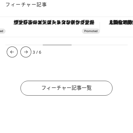
フィーチャー記事
ヴァシュロン・コンスタンタン「オーヴァーシーズ・オートマティック」。旅愛好家のお気に入りコレクションから、ジェンダーレスな新作が登場
【銀座で出合う最旬美容】美髪ケアや上質な眠
3
/
6
フィーチャー記事一覧