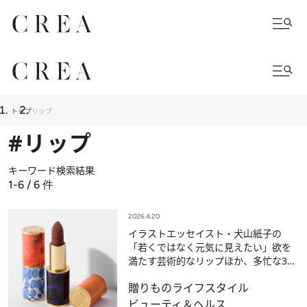
トップ
リップ
#リップ
キーワード検索結果
1-6 / 6
件
2026.4.20
イラストエッセイスト・犬山紙子の
「若くではなく元気に見えたい」欲を
満たす芸術的なリップほか、多忙な3人
を健康的に見せる優秀コスメ
贈りもの
ライフスタイル
ビューティ＆ヘルス