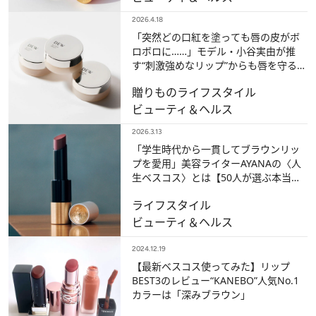
2026.4.18
「突然どの口紅を塗っても唇の皮がボ
ロボロに……」モデル・小谷実由が推
す“刺激強めなリップ”からも唇を守るセ
ラムほか、リップケアの名品3選
贈りもの
ライフスタイル
ビューティ＆ヘルス
2026.3.13
「学生時代から一貫してブラウンリッ
プを愛用」美容ライターAYANAの〈人
生ベスコス〉とは【50人が選ぶ本当の
ベストコスメ】
ライフスタイル
ビューティ＆ヘルス
2024.12.19
【最新ベスコス使ってみた】リップ
BEST3のレビュー“KANEBO”人気No.1
カラーは「深みブラウン」