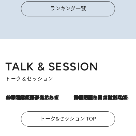
ランキング一覧
TALK & SESSION
トーク＆セッション
2026.8.3
「今後値上げがあるとすれば…」「リスクがあるのは今年の冬」エネルギー専門家が語る、ホルムズ海峡封鎖が家庭にもたらす“ある心配”
2026.8.3
「住宅建てられない…」「サーチャージ料の高値が続いている」ホルムズ海峡封鎖による影響はいつまで続く？《エネルギー専門家に聞く“どうなる日本の暮らし”》
トーク&セッション TOP