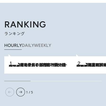
RANKING
ランキング
HOURLY
DAILY
WEEKLY
2026.8.3
《「文士の子ども被害者の会」発足！》阿川佐和子（72）が語る遠藤周作に北杜夫、劇作家・矢代静一の子どもたちの“文豪プライベート事件簿”
2026.8.8
「最後に見られてよかった」上野動物園の東園パンダ舎が解体前に特別公開。8月16日まで延長されたパネル展と共に辿る“半世紀”のパンダ飼育《解体工事の図面あり》
1 / 5