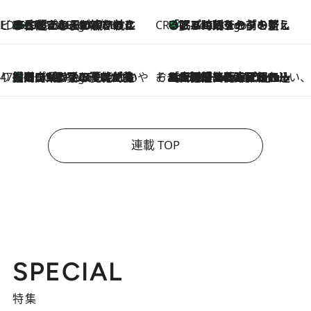
ビューティいいもの集め EDITORS' BEST
35℃超えの日の夜、枕にひと吹き！ BAUMのルームスプレーが、ひのきの香りで心まで解きほぐす
5 Hours Ago
CREA'S CHOICE
「眠る時刻をセットする」——眠りの前を整える、バルミューダの新しいアプローチ
5 Hours Ago
47都道府県の手みやげ ひんやりスイーツで夏を満喫
【岡山県】この夏絶対食べたい 冷やしておいしいおやつ3選 フルーツが主役のプリンやアイスが勢揃い
5 Hours Ago
そおだよおこの関西おいしい、おやつ紀行
2026.8.9
［大阪府箕面市］一皿一皿目の前で仕上げられる、料理を巧みに組み込んだアシェットデセールコース「ミチル アシェット デセール（Michiru assiette dessert）」
連載 TOP
SPECIAL
特集