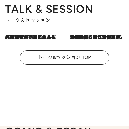
TALK & SESSION
トーク＆セッション
2026.8.3
「今後値上げがあるとすれば…」「リスクがあるのは今年の冬」エネルギー専門家が語る、ホルムズ海峡封鎖が家庭にもたらす“ある心配”
2026.8.3
「住宅建てられない…」「サーチャージ料の高値が続いている」ホルムズ海峡封鎖による影響はいつまで続く？《エネルギー専門家に聞く“どうなる日本の暮らし”》
トーク&セッション TOP