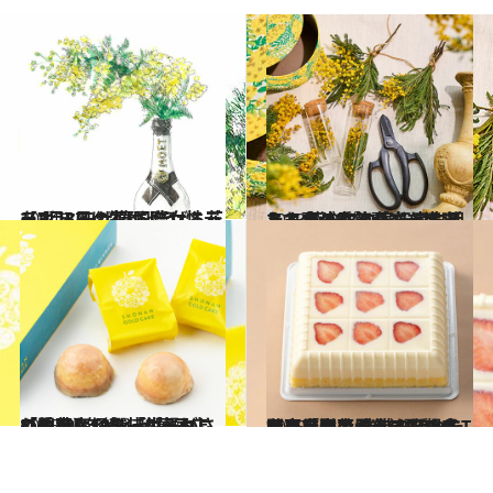
2024.3.8
【3月8日の花(国際女性デー)】ミモザ 春を告げる花をボトルに生けよう
ライフスタイル
2023.2.16
ミモザの季節がやってきた！ 花のプロ直伝のお手入れ方法＆飾り方 家に迎えて春が来る喜びを満喫しよう
ライフスタイル
2025.2.6
【関東】個包装がうれしい手土産10選「柑橘がさわやかなバターケーキ」「約200年続く和菓子店の羊羹」
グルメ
2025.1.3
【東京駅で買える】帰省時の手土産 老舗の隠れた名品「洋菓子」5選 スイーツなかのが外さない名品を厳選――2024年BEST記事
グルメ