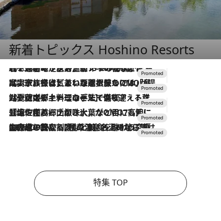
新着トピックス Hoshino Resorts
2026.8.7
【トンボの足水浴】ヒノキの香りに包まれて涼感マックス！約13℃の湧水かけ流しを避暑地「星野温泉 トンボの湯」で体験
2026.7.31
【ホテル帰省】という選択肢をOMOが提案。家族とほどよい距離を保つには「昼は実家、夜は気兼ねなくホテルで！」
2026.7.24
【夏限定ディナーコース】旬を迎える稚鮎や花ズッキーニなどをイタリア・トスカーナの郷土料理の手法で満喫！
2026.7.17
「土佐和ハーブかき氷」がOMO7高知に登場！生姜、山椒、大葉など目にも舌にも涼を呼ぶ郷土の味
2026.7.10
NEW OPEN！【界 草津】名湯の地に誕生。趣の異なる2種の温泉と上州ならではの会席・蕎麦割烹など美食を味わう究極の癒やし旅
特集 TOP