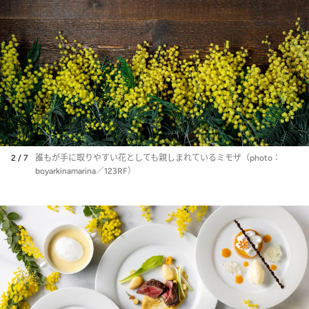
2 / 7
誰もが手に取りやすい花としても親しまれているミモザ（photo：
boyarkinamarina／123RF）