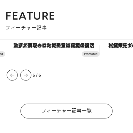
FEATURE
フィーチャー記事
「大事なのは地域の意識を変えること」。ロレックス賞受賞の自然保護活動家が実現させたナイジェリアの自然環境の復活
【夏限定ディナーコース】旬を迎
6
/
6
フィーチャー記事一覧