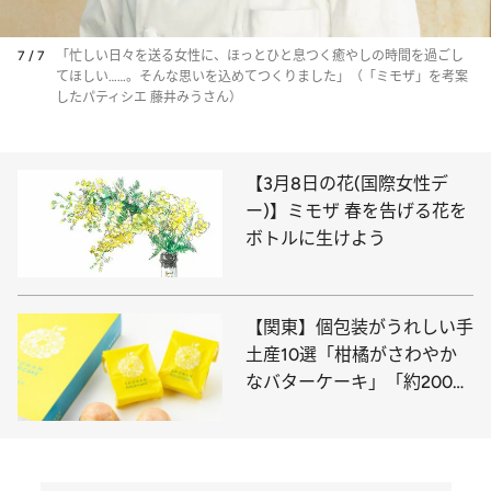
7 / 7
「忙しい日々を送る女性に、ほっとひと息つく癒やしの時間を過ごし
てほしい……。そんな思いを込めてつくりました」（「ミモザ」を考案
したパティシエ 藤井みうさん）
【3月8日の花(国際女性デ
ー)】ミモザ 春を告げる花を
ボトルに生けよう
【関東】個包装がうれしい手
土産10選「柑橘がさわやか
なバターケーキ」「約200年
続く和菓子店の羊羹」