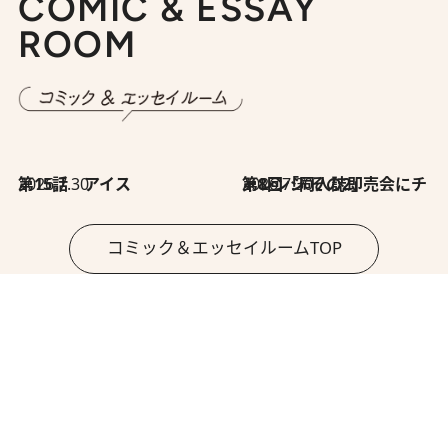
COMIC & ESSAY
ROOM
2026.7.30
第15話 アイス
2026.7.30
第8回「同人誌即売会にチャレンジ その2」
コミック＆エッセイルームTOP