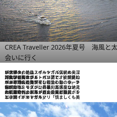
CREA Traveller 2026年夏号
会いに行く
2026.8.8
リスボンの絶品スイーツ「パステル・デ・ナタ」とは？ポルトガル伝統の奥深い世界へ
2026.7.27
「私の祖国はポルトガル語です」国民的詩人フェルナンド・ペソアと、彼が愛した文学の街を歩く
2026.7.26
ポルトガル近海が育む極上の海の幸。キリリと冷えた白ワインと愉しむ、シーフード専門店の贅沢
2026.7.22
伝統の味をモダンに昇華。高感度な地元客が集う、リスボンの最旬ガストロノミー
2026.7.21
大航海時代の栄華から、震災、独裁、そして革命へ。ポルトガル・首都リスボンの石畳に刻まれた「歴史の光と影」
2026.7.13
エッセイ・ヤマザキマリ「慎ましくも美しき国 ポルトガル」