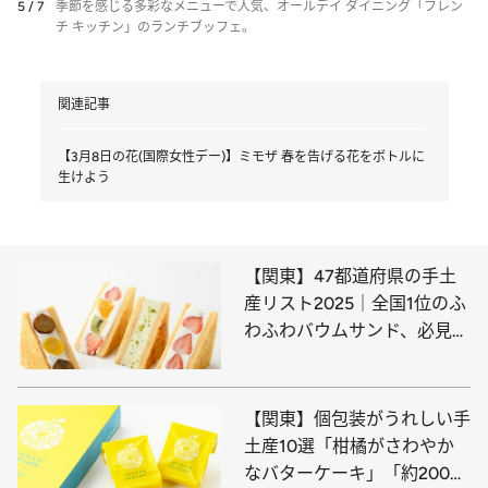
5 / 7
季節を感じる多彩なメニューで人気、オールデイ ダイニング「フレン
チ キッチン」のランチブッフェ。
関連記事
【3月8日の花(国際女性デー)】ミモザ 春を告げる花をボトルに
生けよう
【関東】47都道府県の手土
産リスト2025｜全国1位のふ
わふわバウムサンド、必見！
《各地の逸品21選》
【関東】個包装がうれしい手
土産10選「柑橘がさわやか
なバターケーキ」「約200年