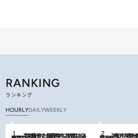
RANKING
ランキング
HOURLY
DAILY
WEEKLY
2026.8.5
【阿川佐和子さんの年とる力】なぜ70代で始めた趣味は“こんなに楽しい”のか？ ピアノ、俳句…スランプに陥っても続けられる“ある秘訣”とは
2026.8.8
《北欧の人々の幸福度が高いのは…》元デンマーク親善大使が出会った“心が満たされる暮らし”「いいかげんにヒュッゲしなさい！」