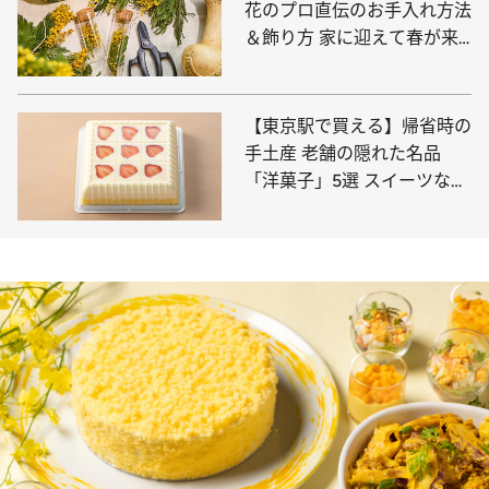
花のプロ直伝のお手入れ方法
＆飾り方 家に迎えて春が来
る喜びを満喫しよう
【東京駅で買える】帰省時の
手土産 老舗の隠れた名品
「洋菓子」5選 スイーツなか
のが外さない名品を厳選
――2024年BEST記事