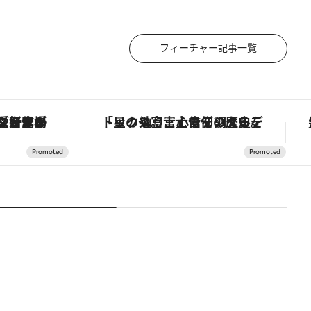
フィーチャー記事一覧
ヴァシュロン・コンスタンタン「オーヴァーシーズ・オートマティック」。旅愛好家のお気に入りコレクションから、ジェンダーレスな新作が登場
「星のや富士」でデジタルデトックス。冨士信仰の歴史を辿り、心身を調える。