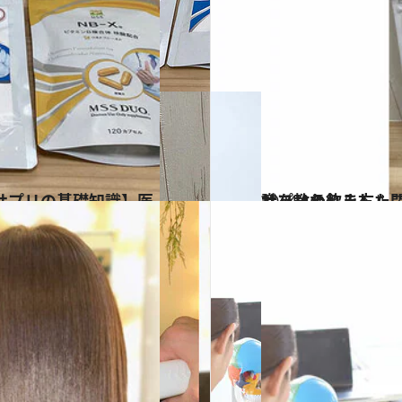
2024.1.14
サプリの飲み方、間違っていませんか 栄養指導も行う医師に正しい知識を教わりました
ビューティ＆ヘル