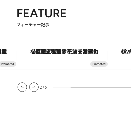
FEATURE
フィーチャー記事
護活動家が実現させたナイジェリアの自然環境の復活
【夏限定ディナーコース】旬を迎える稚鮎や花ズッキーニなどをイタリア・トスカーナの郷土料理の手法で満喫！
2
/
6