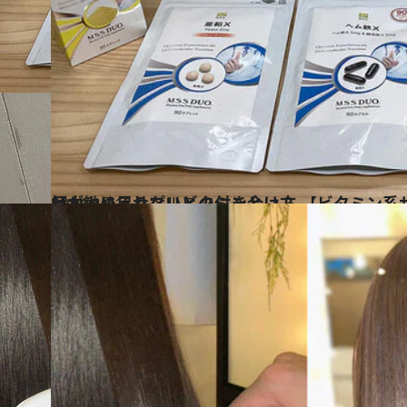
2024.1.21
日本人に足りないビタミンとは？ 【ビタミン系サプリの基礎知識】医師が勧めるサプリとの付き合い方
ビューティ＆ヘルス