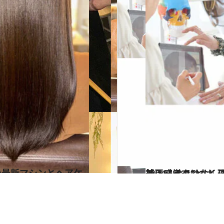
2024.4.28
美は感覚ではなく理論で作るもの 顔の黄金比をメイクで整える “骨格補正メイク”とは
ビューティ＆ヘル