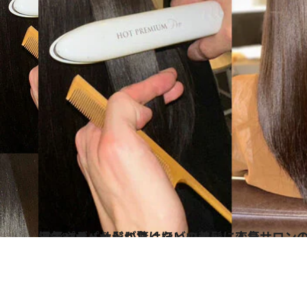
2024.7.7
湿気やダメージに負けないツヤ髪に人気サロンの最新マシンとヘアケアでパサパサ髪が驚くほどの美髪に変身
ビューティ＆ヘルス