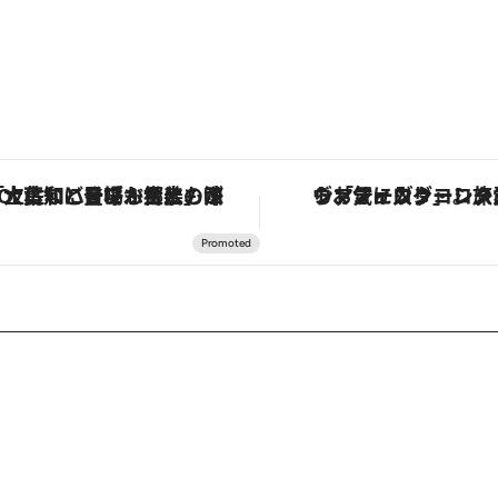
「土佐和ハーブかき氷」がOMO7高知に登場！生姜、山椒、大葉など目にも舌にも涼を呼ぶ郷土の味