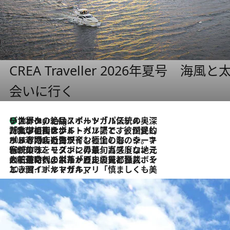
CREA Traveller 2026年夏号
会いに行く
リスボンの絶品スイーツ「パステル・デ・ナタ」とは？ポルトガル伝統の奥深い世界へ
10 Hours Ago
2026.7.27
「私の祖国はポルトガル語です」国民的詩人フェルナンド・ペソアと、彼が愛した文学の街を歩く
2026.7.26
ポルトガル近海が育む極上の海の幸。キリリと冷えた白ワインと愉しむ、シーフード専門店の贅沢
2026.7.22
伝統の味をモダンに昇華。高感度な地元客が集う、リスボンの最旬ガストロノミー
2026.7.21
大航海時代の栄華から、震災、独裁、そして革命へ。ポルトガル・首都リスボンの石畳に刻まれた「歴史の光と影」
2026.7.13
エッセイ・ヤマザキマリ「慎ましくも美しき国 ポルトガル」