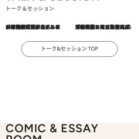
トーク＆セッション
2026.8.3
「今後値上げがあるとすれば…」「リスクがあるのは今年の冬」エネルギー専門家が語る、ホルムズ海峡封鎖が家庭にもたらす“ある心配”
2026.8.3
「住宅建てられない…」「サーチャージ料の高値が続いている」ホルムズ海峡封鎖による影響はいつまで続く？《エネルギー専門家に聞く“どうなる日本の暮らし”》
トーク&セッション TOP
COMIC & ESSAY