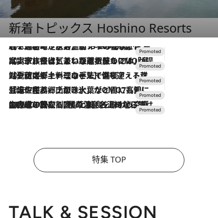
新着トピックス Hoshino Resorts
2026.8.7
【トンボの足水浴】ヒノキの香りに包まれて涼感マックス！約13℃の湧水かけ流しを避暑地「星野温泉 トンボの湯」で体験
2026.7.31
【ホテル帰省】という選択肢をOMOが提案。家族とほどよい距離を保つには「昼は実家、夜は気兼ねなくホテルで！」
2026.7.24
【夏限定ディナーコース】旬を迎える稚鮎や花ズッキーニなどをイタリア・トスカーナの郷土料理の手法で満喫！
2026.7.17
「土佐和ハーブかき氷」がOMO7高知に登場！生姜、山椒、大葉など目にも舌にも涼を呼ぶ郷土の味
2026.7.10
NEW OPEN！【界 草津】名湯の地に誕生。趣の異なる2種の温泉と上州ならではの会席・蕎麦割烹など美食を味わう究極の癒やし旅
特集 TOP
TALK & SESSION