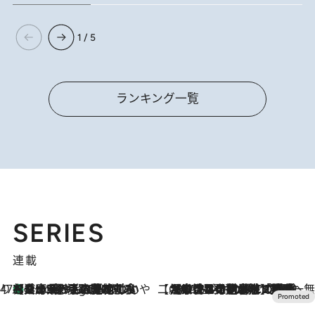
1 / 5
ランキング一覧
SERIES
連載
47都道府県の手みやげ ひんやりスイーツで夏を満喫
【兵庫県】この夏絶対食べたい 冷やしておいしいおやつ3選 淡路島の恵みをジェラートに集約
9 Hours Ago
【CREA×星野リゾート】唯一無二。癒しと発見が待つ場所へ
2026.8.7
【トンボの足水浴】ヒノキの香りに包まれて涼感マックス！約13℃の湧水かけ流しを避暑地「星野温泉 トンボの湯」で体験