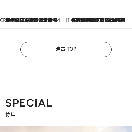
CREA'S CHOICE
2026.8.7
「立川にも歌舞伎があるんだよ」 片岡仁左衛門・市川中車ら豪華座組みで4年目の立川立飛歌舞伎へ
田中稲の勝手に再ブーム
2026.8.7
「湘南乃風に憧れて」観客大盛上がりの“タオル回し”に、ラッパー顔負けの高速歌唱まで…さだまさし（74）のアグレッシブすぎる現在地
連載 TOP
SPECIAL
特集