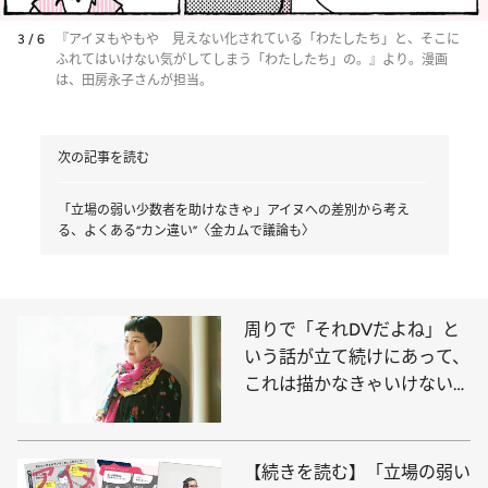
3 / 6
『アイヌもやもや 見えない化されている「わたしたち」と、そこに
ふれてはいけない気がしてしまう「わたしたち」の。』より。漫画
は、田房永子さんが担当。
次の記事を読む
「立場の弱い少数者を助けなきゃ」アイヌへの差別から考え
る、よくある“カン違い”〈金カムで議論も〉
周りで「それDVだよね」と
いう話が立て続けにあって、
これは描かなきゃいけないと
強く思った／瀧波ユカリ
【続きを読む】「立場の弱い