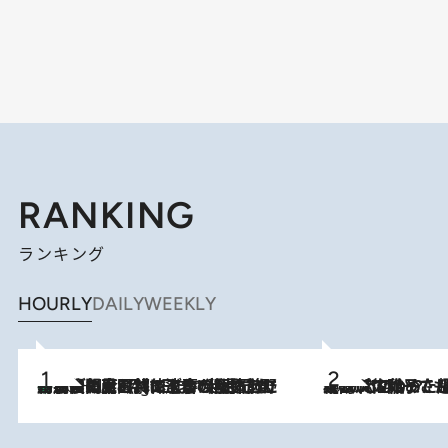
RANKING
ランキング
HOURLY
DAILY
WEEKLY
「最後に見られてよかった」上野動物園の東園パンダ舎が解体前に特別公開。8月16日まで延長されたパネル展と共に辿る“半世紀”のパンダ飼育《解体工事の図面あり》
10 Hours Ago
2026.8.5
【阿川佐和子さんの年とる力】なぜ70代で始めた趣味は“こんなに楽しい”のか？ ピアノ、俳句…スランプに陥っても続けられる“ある秘訣”とは