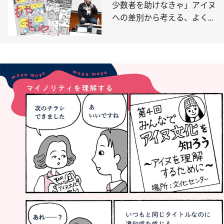
少数者を助けなきゃ」アイヌ
への差別から考える、よくあ
る“カン違い”〈金カムで議論
も〉