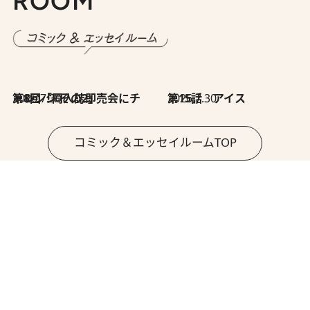
ROOM
2026.7.30
第8回「同人誌即売会にチャレンジ その2」
2026.7.30
第15話 アイス
コミック＆エッセイルームTOP