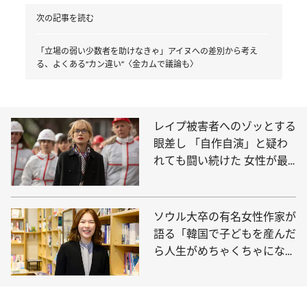
次の記事を読む
「立場の弱い少数者を助けなきゃ」アイヌへの差別から考え
る、よくある“カン違い”〈金カムで議論も〉
レイプ被害者へのゾッとする
眼差し 「自作自演」と疑わ
れても闘い続けた 女性が最
後に手にする“救い”とは
ソウル大卒の有名女性作家が
語る「韓国で子どもを産んだ
ら人生がめちゃくちゃになっ
てしまう」