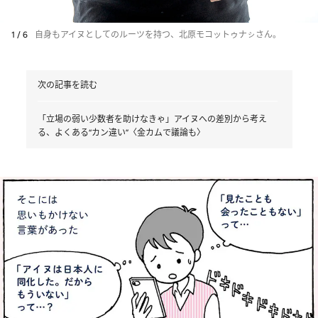
1 / 6
自身もアイヌとしてのルーツを持つ、北原モコットゥナㇱさん。
次の記事を読む
「立場の弱い少数者を助けなきゃ」アイヌへの差別から考え
る、よくある“カン違い”〈金カムで議論も〉