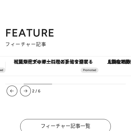
FEATURE
フィーチャー記事
【銀座で出合う最旬美容】美髪ケアや上質な眠り…セルフケアのアップデートから、特別な名入れギフトまで。大人のための「ReFa GINZA」クルーズ
3
/
6
フィーチャー記事一覧