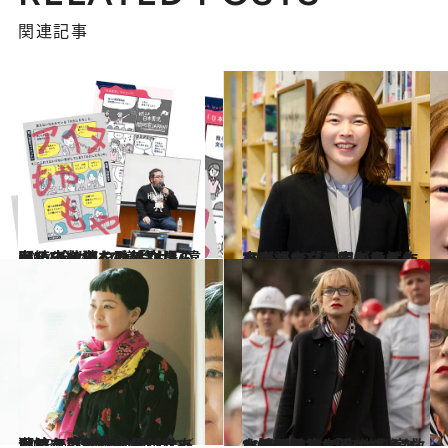
関連記事
2024.1.24
【続きを読む】「立場の弱い少数者を助けなきゃ」アイヌへの差別から考える、よくある“カン違い”〈金カムで議論も〉
カルチャー
2023.6.17
ソウル大卒の有名女性作家が語る「韓国で子どもを産んだら人生がめちゃくちゃになってしまう」
ライフスタイル
2023.6.25
周りで「それDVだよね」という話が立て続けにあって、これは描かなきゃいけないと強く思った／瀧波ユカリ
カルチャー
2023.10.24
レイプ被害者へのゾッとする眼差し 「自作自演」と疑われても闘い続けた 女性が最後に手にする“救い”とは
カルチャー