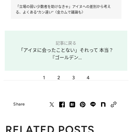
「立場の弱い少数者を助けなきゃ」アイヌへの差別から考え
る、よくある“カン違い”〈金カムで議論も〉
記事に戻る
「アイヌに会ったことない」それって 本当？
『ゴールデン...
1
2
3
4
Share
RELATED POSTS