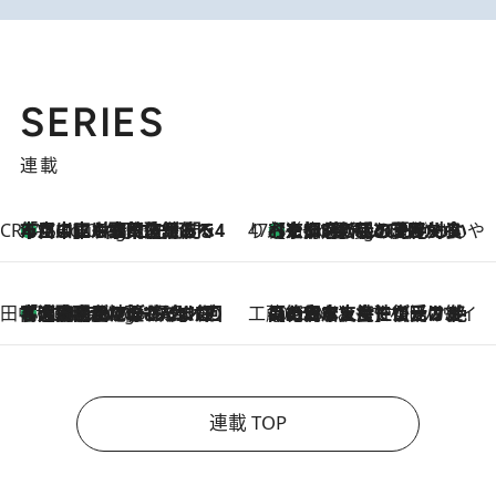
SERIES
連載
CREA'S CHOICE
「立川にも歌舞伎があるんだよ」 片岡仁左衛門・市川中車ら豪華座組みで4年目の立川立飛歌舞伎へ
1 Hour Ago
47都道府県の手みやげ ひんやりスイーツで夏を満喫
【京都府】この夏絶対食べたい 冷やしておいしいおやつ3選 ひと口目から心を掴む新緑のテリーヌ
1 Hour Ago
田中稲の勝手に再ブーム
「湘南乃風に憧れて」観客大盛上がりの“タオル回し”に、ラッパー顔負けの高速歌唱まで…さだまさし（74）のアグレッシブすぎる現在地
6 Hours Ago
工藤まやのおもてなしハワイ
2026.8.6
【ハワイ土産】ローカルの絶大な支持で復活！ 絶品の幻クッキー《元ファンの日本人女性が受け継いだ名店》
連載 TOP