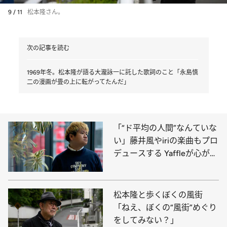
9 / 11
松本隆さん。
次の記事を読む
1969年冬。松本隆が語る大瀧詠一に託した歌詞のこと「永島慎
二の漫画が畳の上に転がってたんだ」
「“ド平均の人間”なんていな
い」藤井風やiriの楽曲もプロ
デュースする Yaffleが心がけ
ていること
松本隆と歩くぼくの風街
「ねえ、ぼくの“風街”めぐり
をしてみない？」