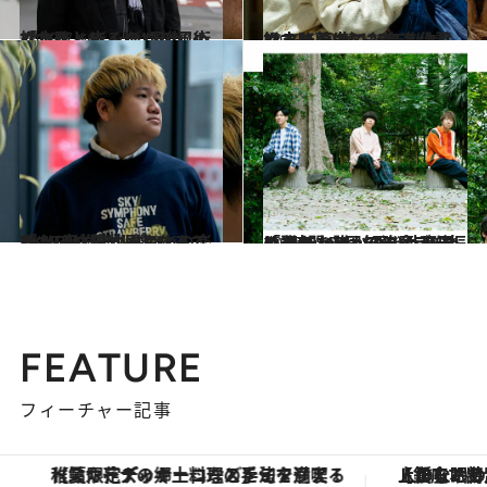
2023.7.16
松本隆と歩くぼくの風街 「ねえ、ぼくの“風街”めぐりをしてみない？」
カルチャー
2023.5.9
ハマり続けて20年以上！ 松本隆の“韓ドラ”進化論 いま、夢中になれる作品はこれ！
カルチャー
2023.2.21
「“ド平均の人間”なんていない」藤井風やiriの楽曲もプロデュースする Yaffleが心がけていること
カルチャー
2023.6.17
「誰も、誰かの代わりにはなれない」 再び歩み始めたsumikaの決意 雨天の4時間10周年ライブを振り返る
カルチャー
FEATURE
フィーチャー記事
【夏限定ディナーコース】旬を迎える稚鮎や花ズッキーニなどをイタリア・トスカーナの郷土料理の手法で満喫！
【銀座で出合う最旬美容】美髪ケアや上質な眠