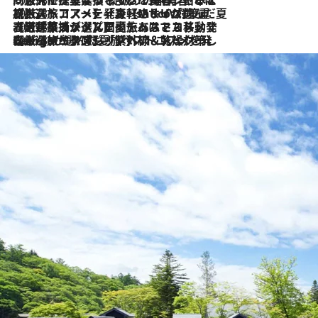
2026.8.6
「旅先には金髪ウィッグを持参」日本と同じメイクでは損してる!? 美容ジャーナリストが提案する“掟破りの旅美容”とは
2026.8.6
【厳選旅コスメ】「身軽さ＆UV対策重視！」ヘアアーティストshucoが選んだ夏旅ベストコスメを発表【Mサイズジップ】
2026.8.5
【厳選旅コスメ】国内をあちこち移動する河井菜摘が選んだ夏旅ベストコスメ発表！「リラックスアイテムはマスト」【Mサイズジップ】
2026.8.4
【厳選旅コスメ】「紫外線＆乾燥対策しながらメイク感も！」ヘア＆メイクGeorgeが選んだ夏旅ベストコスメを発表！【Mサイズジップ】