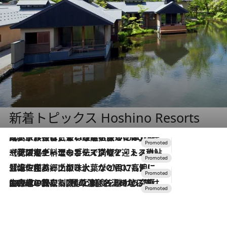
新着トピックス Hoshino Resorts
2026.7.31
【ホテル帰省】という選択肢をOMOが提案。家族とほどよい距離を保つには「昼は実家、夜は気兼ねなくホテルで！」
2026.7.24
【夏限定ディナーコース】旬を迎える稚鮎や花ズッキーニなどをイタリア・トスカーナの郷土料理の手法で満喫！
2026.7.17
「土佐和ハーブかき氷」がOMO7高知に登場！生姜、山椒、大葉など目にも舌にも涼を呼ぶ郷土の味
2026.7.10
NEW OPEN！【界 草津】名湯の地に誕生。趣の異なる2種の温泉と上州ならではの会席・蕎麦割烹など美食を味わう究極の癒やし旅