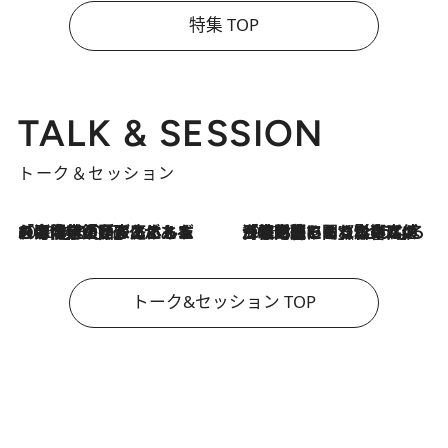
特集 TOP
TALK & SESSION
トーク＆セッション
2026.8.3
「今後値上げがあるとすれば…」「リスクがあるのは今年の冬」エネルギー専門家が語る、ホルムズ海峡封鎖が家庭にもたらす“ある心配”
2026.8.3
「住宅建てられない…」「サーチャージ料の高値が続いている」ホルムズ海峡封鎖による影響はいつまで続く？《エネルギー専門家に聞く“どうなる日本の暮らし”》
トーク&セッション TOP