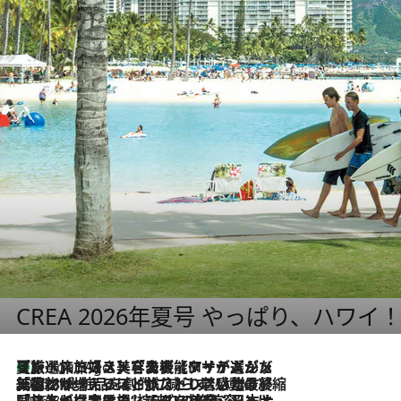
CREA 2026年夏号 やっぱり、ハワイ
【厳選旅コスメ】「多機能アイテムがメイン！」旅好き美容エディターが選んだ夏旅ベストコスメを発表【Mサイズジップ】
1 Hour Ago
2026.8.6
「荷物が増えるほど旅ストレスは増す」美容ジャーナリストがたどり着いた最終結論。“化粧品を劇的に減らす”感動の凝縮美容とは