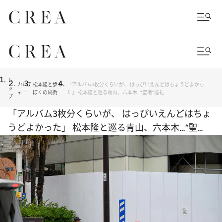
ト
カルチ
松本隆と歩く
「アルバム3枚分くらいが、 はっぴいえんどはちょうどよかっ
ッ
ャー
ぼくの風街
た」 松本隆と巡る青山、六本木…“聖地”巡礼
プ
「アルバム3枚分くらいが、 はっぴいえんどはちょ
うどよかった」 松本隆と巡る青山、六本木…“聖
地”巡礼