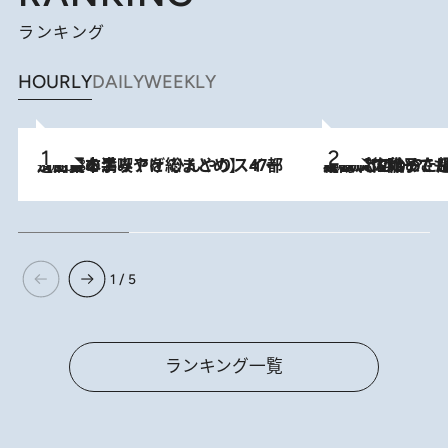
ランキング
HOURLY
DAILY
WEEKLY
2026.8.5
【西日本エリアを総まとめ】 47都道府県の手みやげ ひんやりスイーツで夏を満喫
2026.8.5
【阿川佐和子さんの年とる力】なぜ70代で始めた趣味は“こんなに楽しい”のか？ ピアノ、俳句…スランプに陥っても続けられる“ある秘訣”とは
1 / 5
ランキング一覧