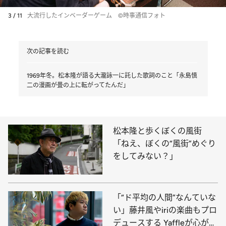
3 / 11
大流行したインベーダーゲーム ©時事通信フォト
次の記事を読む
1969年冬。松本隆が語る大瀧詠一に託した歌詞のこと「永島慎
二の漫画が畳の上に転がってたんだ」
松本隆と歩くぼくの風街
「ねえ、ぼくの“風街”めぐり
をしてみない？」
「“ド平均の人間”なんていな
い」藤井風やiriの楽曲もプロ
デュースする Yaffleが心がけ