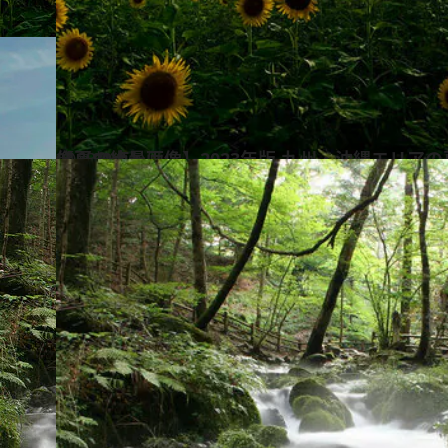
2023.8.3
【夏の絶景画像】2023年版 九州・沖縄エリアの夏の絶景＆風物詩の画像（80点）
旅＆お出かけ