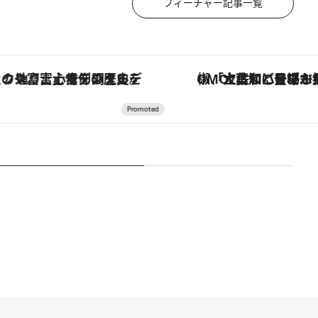
フィーチャー記事一覧
の歴史を辿り、心身を調える。
「土佐和ハーブかき氷」がOMO7高知に登場！生姜、山椒、大葉など目にも舌にも涼を呼ぶ郷土の味