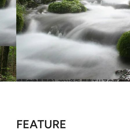
2023.8.5
【夏の絶景画像】2023年版 関東エリアの夏の絶景＆風物詩の画像（70点）
旅＆お出かけ
FEATURE