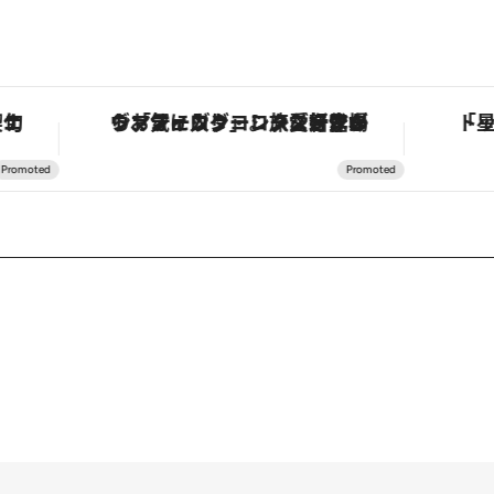
ヴァシュロン・コンスタンタン「オーヴァーシーズ・オートマティック」。旅愛好家のお気に入りコレクションから、ジェンダーレスな新作が登場
「星のや富士」でデジタルデトックス。冨士信仰