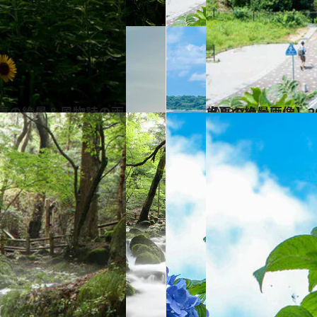
2023.7.9
【夏の絶景画像】2023年版 中国エリアの夏の絶景＆風物詩の画像（50点）
旅＆お出かけ