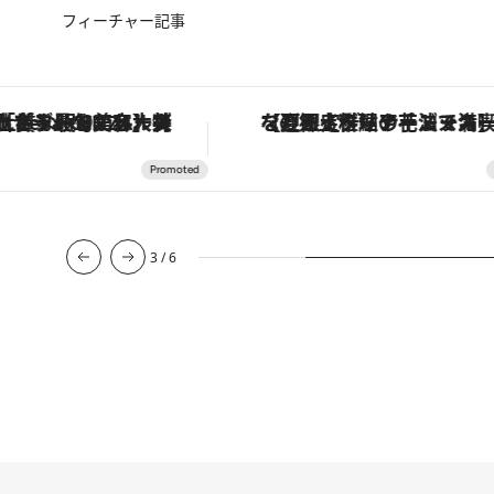
フィーチャー記事
な名入れギフトまで。大人のための「ReFa GINZA」クルーズ
【夏限定ディナーコース】旬を迎える稚鮎や花ズッキーニなどをイタリア・トスカーナの郷土料理の手法で満喫！
3
/
6