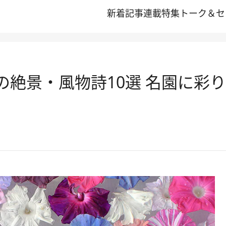
新着記事
連載
特集
トーク＆セ
 夏の絶景・風物詩10選 名園に