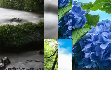
2023.7.20
【夏の絶景画像】2023年版 四国エリアの夏の絶景＆風物詩の画像（40点）
旅＆お出かけ