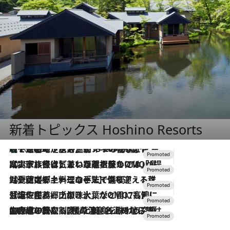
新着トピックス Hoshino Resorts
【トンボの足水浴】ヒノキの香りに包まれて涼感マックス！約13℃の湧水かけ流しを避暑地「星野温泉 トンボの湯」で体験
2026.8.7
2026.7.31
【ホテル帰省】という選択肢をOMOが提案。家族とほどよい距離を保つには「昼は実家、夜は気兼ねなくホテルで！」
2026.7.24
【夏限定ディナーコース】旬を迎える稚鮎や花ズッキーニなどをイタリア・トスカーナの郷土料理の手法で満喫！
2026.7.17
「土佐和ハーブかき氷」がOMO7高知に登場！生姜、山椒、大葉など目にも舌にも涼を呼ぶ郷土の味
2026.7.10
NEW OPEN！【界 草津】名湯の地に誕生。趣の異なる2種の温泉と上州ならではの会席・蕎麦割烹など美食を味わう究極の癒やし旅