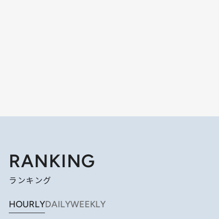
RANKING
ランキング
HOURLY
DAILY
WEEKLY