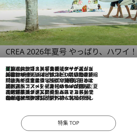
CREA 2026年夏号 やっぱり、ハワイ
【厳選旅コスメ】「多機能アイテムがメイン！」旅好き美容エディターが選んだ夏旅ベストコスメを発表【Mサイズジップ】
2026.8.7
2026.8.6
「荷物が増えるほど旅ストレスは増す」美容ジャーナリストがたどり着いた最終結論。“化粧品を劇的に減らす”感動の凝縮美容とは
2026.8.6
「旅先には金髪ウィッグを持参」日本と同じメイクでは損してる!? 美容ジャーナリストが提案する“掟破りの旅美容”とは
2026.8.6
【厳選旅コスメ】「身軽さ＆UV対策重視！」ヘアアーティストshucoが選んだ夏旅ベストコスメを発表【Mサイズジップ】
2026.8.5
【厳選旅コスメ】国内をあちこち移動する河井菜摘が選んだ夏旅ベストコスメ発表！「リラックスアイテムはマスト」【Mサイズジップ】
2026.8.4
【厳選旅コスメ】「紫外線＆乾燥対策しながらメイク感も！」ヘア＆メイクGeorgeが選んだ夏旅ベストコスメを発表！【Mサイズジップ】
特集 TOP