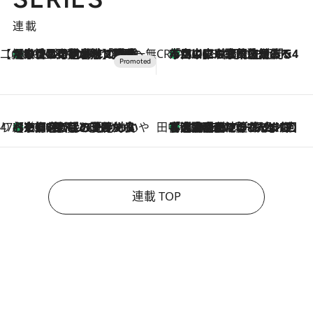
連載
【CREA×星野リゾート】唯一無二。癒しと発見が待つ場所へ
【トンボの足水浴】ヒノキの香りに包まれて涼感マックス！約13℃の湧水かけ流しを避暑地「星野温泉 トンボの湯」で体験
2026.8.7
CREA'S CHOICE
「立川にも歌舞伎があるんだよ」 片岡仁左衛門・市川中車ら豪華座組みで4年目の立川立飛歌舞伎へ
2026.8.7
47都道府県の手みやげ ひんやりスイーツで夏を満喫
【京都府】この夏絶対食べたい 冷やしておいしいおやつ3選 ひと口目から心を掴む新緑のテリーヌ
2026.8.7
田中稲の勝手に再ブーム
「湘南乃風に憧れて」観客大盛上がりの“タオル回し”に、ラッパー顔負けの高速歌唱まで…さだまさし（74）のアグレッシブすぎる現在地
2026.8.7
連載 TOP