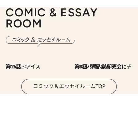
COMIC & ESSAY
ROOM
2026.7.30
第15話 アイス
2026.7.30
第8回「同人誌即売会にチャレンジ その2」
コミック＆エッセイルームTOP