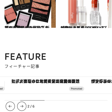
2021.4.18
プロも愛用する最強プチプラコスメ 【ケイト】新色＆人気アイシャドウ
ビューティ＆ヘルス
2021.4.7
「寝起き可愛い」グロスが欲しすぎる 【フジコ】新色＆人気ベスト5リップ
ビューティ＆ヘルス
FEATURE
フィーチャー記事
ヴァシュロン・コンスタンタン「オーヴァーシーズ・オートマティック」。旅愛好家のお気に入りコレクションから、ジェンダーレスな新作が登場
【夏限定ディナーコース】旬を迎
3
/
6