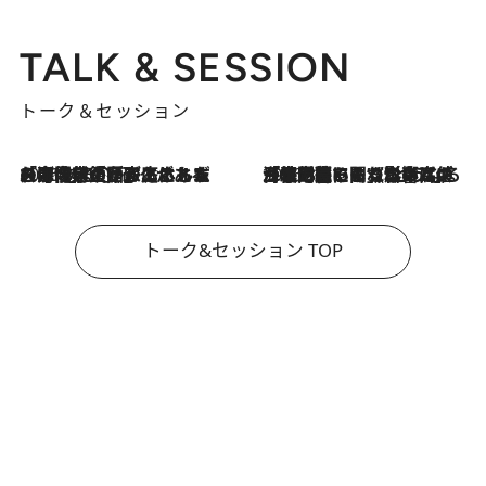
TALK & SESSION
トーク＆セッション
2026.8.3
「今後値上げがあるとすれば…」「リスクがあるのは今年の冬」エネルギー専門家が語る、ホルムズ海峡封鎖が家庭にもたらす“ある心配”
2026.8.3
「住宅建てられない…」「サーチャージ料の高値が続いている」ホルムズ海峡封鎖による影響はいつまで続く？《エネルギー専門家に聞く“どうなる日本の暮らし”》
トーク&セッション TOP