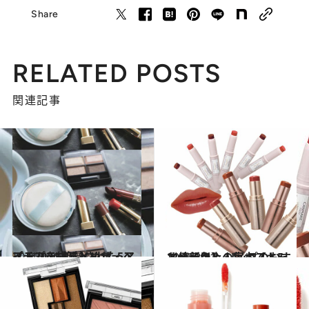
Share
RELATED POSTS
関連記事
2021.12.16
プチプラコスメ・ザ・ベスト2021 絶賛された5アイテムを総まとめ
ビューティ＆ヘルス
2021.3.31
お値段以上の実力【キャンメイク】 リップのおすすめ新色＆人気ベスト5
ビューティ＆ヘルス