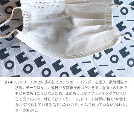
2 / 4
BBクリームの上に多めにピュアヴェールパウダーを塗り、数時間後の
状態。チークはなし。連日33℃前後が続いたときで、近所への外出で
も顔も体も汗だくになるため、正直もっとマスクにメイクが付いてい
ると思ったので、外してびっくり！ BBクリームは特に“持ち”や“崩れ
なさ”に特化している製品ではないので、やはり付いていないのはパウ
ダーのおかげ。