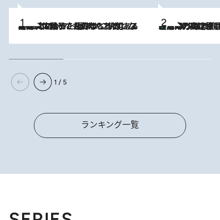
2026.8.5
【阿川佐和子さんの年とる力】なぜ70代で始めた趣味は“こんなに楽しい”のか？ ピアノ、俳句…スランプに陥っても続けられる“ある秘訣”とは
「湘南乃風に憧れて」観客大盛上がりの“タオル回し”に、ラッパー顔負けの高速歌唱まで…さだまさし（74）のアグレッシブすぎる現在地
2026.8.7
1 / 5
ランキング一覧
SERIES