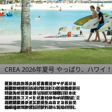
CREA 2026年夏号 やっぱり、ハワイ
【厳選旅コスメ】「多機能アイテムがメイン！」旅好き美容エディターが選んだ夏旅ベストコスメを発表【Mサイズジップ】
9 Hours Ago
2026.8.6
「荷物が増えるほど旅ストレスは増す」美容ジャーナリストがたどり着いた最終結論。“化粧品を劇的に減らす”感動の凝縮美容とは
2026.8.6
「旅先には金髪ウィッグを持参」日本と同じメイクでは損してる!? 美容ジャーナリストが提案する“掟破りの旅美容”とは
2026.8.6
【厳選旅コスメ】「身軽さ＆UV対策重視！」ヘアアーティストshucoが選んだ夏旅ベストコスメを発表【Mサイズジップ】
2026.8.5
【厳選旅コスメ】国内をあちこち移動する河井菜摘が選んだ夏旅ベストコスメ発表！「リラックスアイテムはマスト」【Mサイズジップ】
2026.8.4
【厳選旅コスメ】「紫外線＆乾燥対策しながらメイク感も！」ヘア＆メイクGeorgeが選んだ夏旅ベストコスメを発表！【Mサイズジップ】