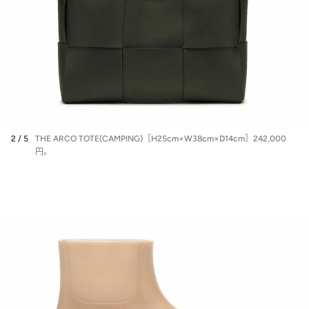
2 / 5
THE ARCO TOTE(CAMPING)［H25cm×W38cm×D14cm］242,000
円。