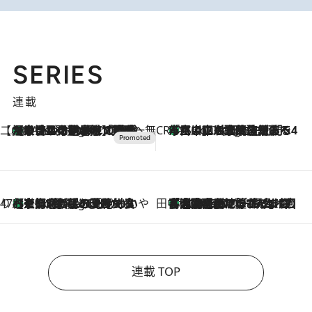
SERIES
連載
【CREA×星野リゾート】唯一無二。癒しと発見が待つ場所へ
【トンボの足水浴】ヒノキの香りに包まれて涼感マックス！約13℃の湧水かけ流しを避暑地「星野温泉 トンボの湯」で体験
7 Hours Ago
CREA'S CHOICE
「立川にも歌舞伎があるんだよ」 片岡仁左衛門・市川中車ら豪華座組みで4年目の立川立飛歌舞伎へ
9 Hours Ago
47都道府県の手みやげ ひんやりスイーツで夏を満喫
【京都府】この夏絶対食べたい 冷やしておいしいおやつ3選 ひと口目から心を掴む新緑のテリーヌ
9 Hours Ago
田中稲の勝手に再ブーム
「湘南乃風に憧れて」観客大盛上がりの“タオル回し”に、ラッパー顔負けの高速歌唱まで…さだまさし（74）のアグレッシブすぎる現在地
2026.8.7
連載 TOP