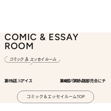
COMIC & ESSAY
ROOM
2026.7.30
第15話 アイス
2026.7.30
第8回「同人誌即売会にチャレンジ その2」
コミック＆エッセイルームTOP