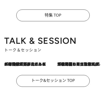
特集 TOP
TALK & SESSION
トーク＆セッション
2026.8.3
「今後値上げがあるとすれば…」「リスクがあるのは今年の冬」エネルギー専門家が語る、ホルムズ海峡封鎖が家庭にもたらす“ある心配”
2026.8.3
「住宅建てられない…」「サーチャージ料の高値が続いている」ホルムズ海峡封鎖による影響はいつまで続く？《エネルギー専門家に聞く“どうなる日本の暮らし”》
トーク&セッション TOP