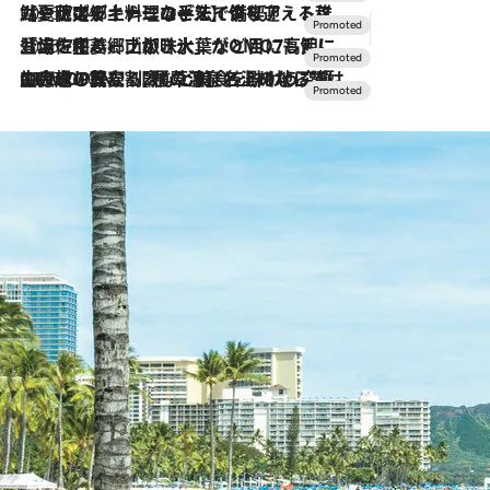
2026.7.24
【夏限定ディナーコース】旬を迎える稚鮎や花ズッキーニなどをイタリア・トスカーナの郷土料理の手法で満喫！
2026.7.17
「土佐和ハーブかき氷」がOMO7高知に登場！生姜、山椒、大葉など目にも舌にも涼を呼ぶ郷土の味
2026.7.10
NEW OPEN！【界 草津】名湯の地に誕生。趣の異なる2種の温泉と上州ならではの会席・蕎麦割烹など美食を味わう究極の癒やし旅