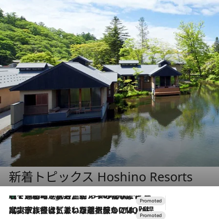
新着トピックス Hoshino Resorts
【トンボの足水浴】ヒノキの香りに包まれて涼感マックス！約13℃の湧水かけ流しを避暑地「星野温泉 トンボの湯」で体験
7 Hours Ago
2026.7.31
【ホテル帰省】という選択肢をOMOが提案。家族とほどよい距離を保つには「昼は実家、夜は気兼ねなくホテルで！」