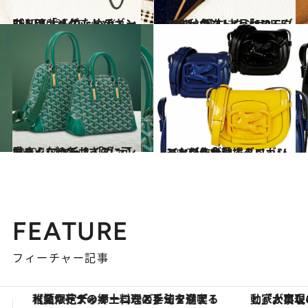
2020.10.25
FENDI「バゲット チェーン」は 大人のためのギンガムチェック
コミック ＆ エッセイ
2020.10.24
ルイ・ヴィトン「SINCE 1854」誕生 上品かつモダンな秋色コレクション
コミック ＆ エッセイ
2020.10.1
小さくなって、さらに可愛く！ ゴヤール「ヴァンドーム」の新サイズ
ファッション
2020.10.11
エトロを象徴するペガソバッグに今秋、グロッシーな新作が登場！
ファッション
FEATURE
フィーチャー記事
「大事なのは地域の意識を変えること」。ロレックス賞受賞の自然保護活動家が実現させたナイジェリアの自然環境の復活
ヴァシュロン・コンスタンタン