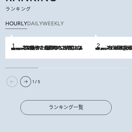
ランキング
HOURLY
DAILY
WEEKLY
2026.8.5
【阿川佐和子さんの年とる力】なぜ70代で始めた趣味は“こんなに楽しい”のか？ ピアノ、俳句…スランプに陥っても続けられる“ある秘訣”とは
美食、デザイン、ホスピタリティのすべてが最高峰！ ノルウェー第4の都市スタヴァンゲルのW
9 Hours Ago
1 / 5
ランキング一覧