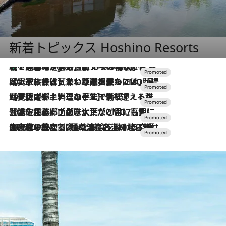
新着トピックス Hoshino Resorts
【トンボの足水浴】ヒノキの香りに包まれて涼感マックス！約13℃の湧水かけ流しを避暑地「星野温泉 トンボの湯」で体験
6 Hours Ago
2026.7.31
【ホテル帰省】という選択肢をOMOが提案。家族とほどよい距離を保つには「昼は実家、夜は気兼ねなくホテルで！」
2026.7.24
【夏限定ディナーコース】旬を迎える稚鮎や花ズッキーニなどをイタリア・トスカーナの郷土料理の手法で満喫！
2026.7.17
「土佐和ハーブかき氷」がOMO7高知に登場！生姜、山椒、大葉など目にも舌にも涼を呼ぶ郷土の味
2026.7.10
NEW OPEN！【界 草津】名湯の地に誕生。趣の異なる2種の温泉と上州ならではの会席・蕎麦割烹など美食を味わう究極の癒やし旅