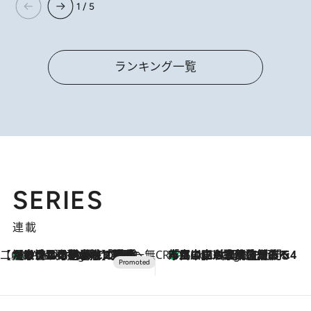
1 / 5
ランキング一覧
SERIES
連載
【CREA×星野リゾート】唯一無二。癒しと発見が待つ場所へ
【トンボの足水浴】ヒノキの香りに包まれて涼感マックス！約13℃の湧水かけ流しを避暑地「星野温泉 トンボの湯」で体験
6 Hours Ago
CREA'S CHOICE
「立川にも歌舞伎があるんだよ」 片岡仁左衛門・市川中車ら豪華座組みで4年目の立川立飛歌舞伎へ
8 Hours Ago