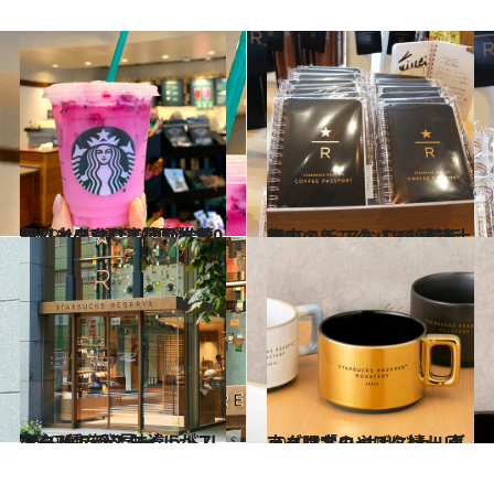
2019.11.20
ハワイスタバで飲むべきドリンク5選 渡航回数100回以上のハワイ通が推薦
旅＆お出かけ
2019.10.2
銀座の新スタバで絶賛販売中！ レアな THE 東京土産
グルメ
2019.9.6
スタバで新スタイルがスタート！ ひと味違うドリンク7種を発見
グルメ
2019.3.6
スタバ「ロースタリー 東京」限定の オリジナルグッズはおみやげに嬉しい
ライフスタイル