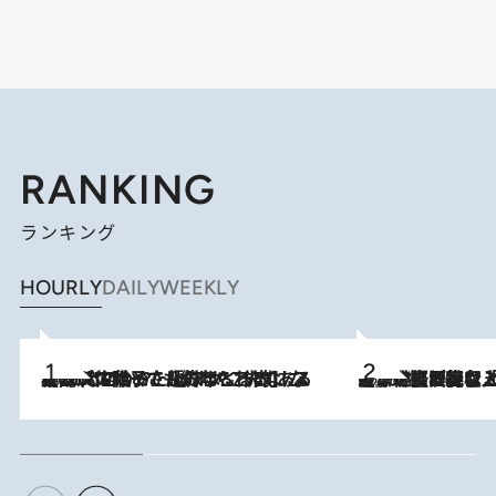
RANKING
ランキング
HOURLY
DAILY
WEEKLY
2026.8.5
【阿川佐和子さんの年とる力】なぜ70代で始めた趣味は“こんなに楽しい”のか？ ピアノ、俳句…スランプに陥っても続けられる“ある秘訣”とは
2026.8.5
【なぜ吉沢亮は「気配を消せる」のか？】興行収入208億の『国宝』を経て挑むミュージカル『ディア・エヴァン・ハンセン』。トップ俳優が舞台上でさらけ出した“孤独”とは