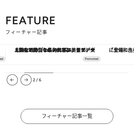
FEATURE
フィーチャー記事
「土佐和ハーブかき氷」がOMO7高知に登場！生姜、山椒、大葉など目にも舌にも涼を呼ぶ郷土の味
【夏限定ディナーコース】旬を迎
3
/
6
フィーチャー記事一覧