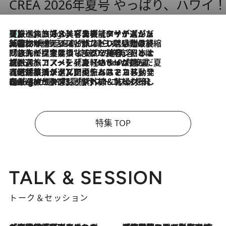
CREA 2026年夏号 やっぱり、ハワイ
【厳選旅コスメ】「多機能アイテムがメイン！」旅好き美容エディターが選んだ夏旅ベストコスメを発表【Mサイズジップ】
8 Hours Ago
2026.8.6
「荷物が増えるほど旅ストレスは増す」美容ジャーナリストがたどり着いた最終結論。“化粧品を劇的に減らす”感動の凝縮美容とは
2026.8.6
「旅先には金髪ウィッグを持参」日本と同じメイクでは損してる!? 美容ジャーナリストが提案する“掟破りの旅美容”とは
2026.8.6
【厳選旅コスメ】「身軽さ＆UV対策重視！」ヘアアーティストshucoが選んだ夏旅ベストコスメを発表【Mサイズジップ】
2026.8.5
【厳選旅コスメ】国内をあちこち移動する河井菜摘が選んだ夏旅ベストコスメ発表！「リラックスアイテムはマスト」【Mサイズジップ】
2026.8.4
【厳選旅コスメ】「紫外線＆乾燥対策しながらメイク感も！」ヘア＆メイクGeorgeが選んだ夏旅ベストコスメを発表！【Mサイズジップ】
特集 TOP
TALK & SESSION
トーク＆セッション