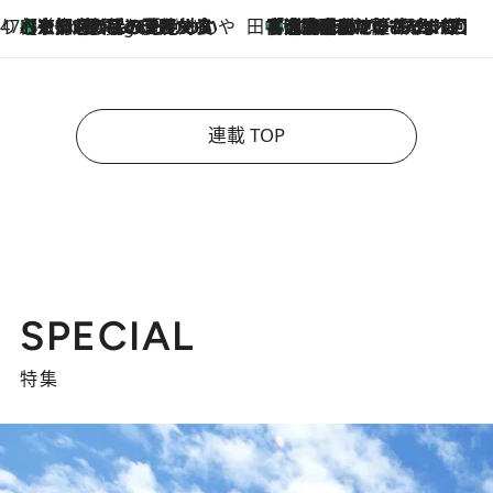
47都道府県の手みやげ ひんやりスイーツで夏を満喫
【京都府】この夏絶対食べたい 冷やしておいしいおやつ3選 ひと口目から心を掴む新緑のテリーヌ
8 Hours Ago
田中稲の勝手に再ブーム
「湘南乃風に憧れて」観客大盛上がりの“タオル回し”に、ラッパー顔負けの高速歌唱まで…さだまさし（74）のアグレッシブすぎる現在地
2026.8.7
連載 TOP
SPECIAL
特集