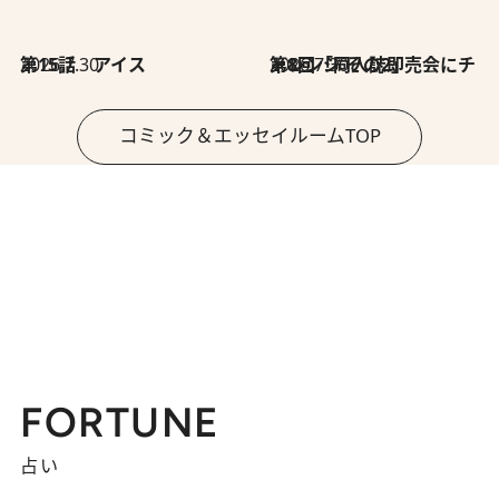
2026.7.30
第15話 アイス
2026.7.30
第8回「同人誌即売会にチャレンジ その2」
コミック＆エッセイルームTOP
FORTUNE
占い