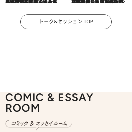
2026.8.3
「今後値上げがあるとすれば…」「リスクがあるのは今年の冬」エネルギー専門家が語る、ホルムズ海峡封鎖が家庭にもたらす“ある心配”
2026.8.3
「住宅建てられない…」「サーチャージ料の高値が続いている」ホルムズ海峡封鎖による影響はいつまで続く？《エネルギー専門家に聞く“どうなる日本の暮らし”》
トーク&セッション TOP
COMIC & ESSAY
ROOM