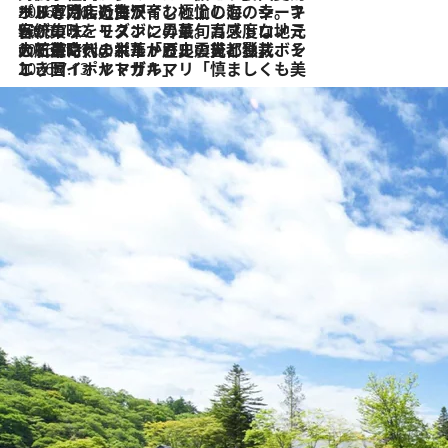
2026.7.26
ポルトガル近海が育む極上の海の幸。キリリと冷えた白ワインと愉しむ、シーフード専門店の贅沢
2026.7.22
伝統の味をモダンに昇華。高感度な地元客が集う、リスボンの最旬ガストロノミー
2026.7.21
大航海時代の栄華から、震災、独裁、そして革命へ。ポルトガル・首都リスボンの石畳に刻まれた「歴史の光と影」
2026.7.13
エッセイ・ヤマザキマリ「慎ましくも美しき国 ポルトガル」