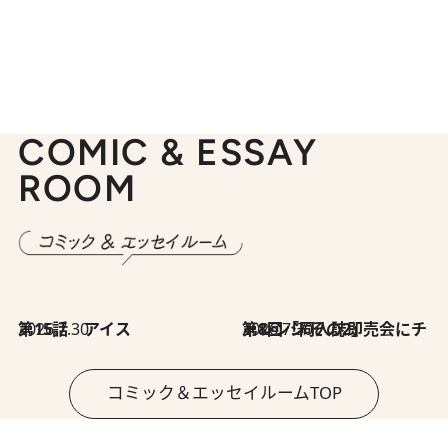
COMIC & ESSAY
ROOM
2026.7.30
第15話 アイス
2026.7.30
第8回「同人誌即売会にチャレンジ その2」
コミック＆エッセイルームTOP