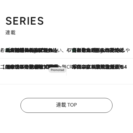
SERIES
連載
そおだよおこの関西おいしい、おやつ紀行
［大阪府箕面市］一皿一皿目の前で仕上げられる、料理を巧みに組み込んだアシェットデセールコース「ミチル アシェット デセール（Michiru assiette dessert）」
6 Hours Ago
47都道府県の手みやげ ひんやりスイーツで夏を満喫
【和歌山県】この夏絶対食べたい 冷やしておいしいおやつ3選 みかんがごろっと丸ごと入ったジュレ
6 Hours Ago
【CREA×星野リゾート】唯一無二。癒しと発見が待つ場所へ
2026.8.7
【トンボの足水浴】ヒノキの香りに包まれて涼感マックス！約13℃の湧水かけ流しを避暑地「星野温泉 トンボの湯」で体験
CREA'S CHOICE
2026.8.7
「立川にも歌舞伎があるんだよ」 片岡仁左衛門・市川中車ら豪華座組みで4年目の立川立飛歌舞伎へ
連載 TOP