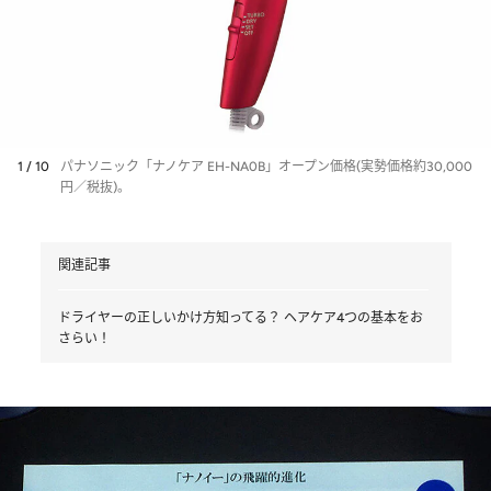
1 / 10
パナソニック「ナノケア EH-NA0B」オープン価格(実勢価格約30,000
円／税抜)。
関連記事
ドライヤーの正しいかけ方知ってる？ ヘアケア4つの基本をお
さらい！