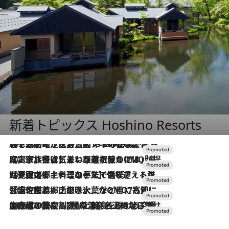
新着トピックス Hoshino Resorts
2026.8.7
【トンボの足水浴】ヒノキの香りに包まれて涼感マックス！約13℃の湧水かけ流しを避暑地「星野温泉 トンボの湯」で体験
2026.7.31
【ホテル帰省】という選択肢をOMOが提案。家族とほどよい距離を保つには「昼は実家、夜は気兼ねなくホテルで！」
2026.7.24
【夏限定ディナーコース】旬を迎える稚鮎や花ズッキーニなどをイタリア・トスカーナの郷土料理の手法で満喫！
2026.7.17
「土佐和ハーブかき氷」がOMO7高知に登場！生姜、山椒、大葉など目にも舌にも涼を呼ぶ郷土の味
2026.7.10
NEW OPEN！【界 草津】名湯の地に誕生。趣の異なる2種の温泉と上州ならではの会席・蕎麦割烹など美食を味わう究極の癒やし旅