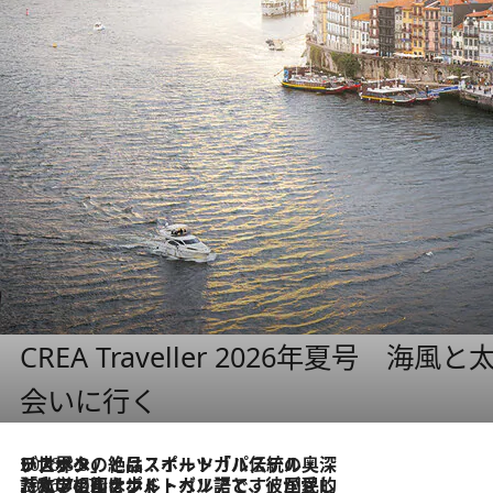
CREA Traveller 2026年夏号
会いに行く
2026.8.8
リスボンの絶品スイーツ「パステル・デ・ナタ」とは？ポルトガル伝統の奥深い世界へ
2026.7.27
「私の祖国はポルトガル語です」国民的詩人フェルナンド・ペソアと、彼が愛した文学の街を歩く