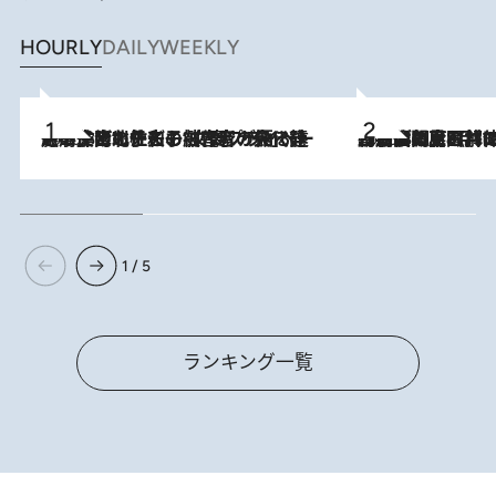
HOURLY
DAILY
WEEKLY
2026.8.3
《「文士の子ども被害者の会」発足！》阿川佐和子（72）が語る遠藤周作に北杜夫、劇作家・矢代静一の子どもたちの“文豪プライベート事件簿”
2026.8.8
「最後に見られてよかった」上野動物園の東園パンダ舎が解体前に特別公開。8月16日まで延長されたパネル展と共に辿る“半世紀”のパンダ飼育《解体工事の図面あり》
1 / 5
ランキング一覧