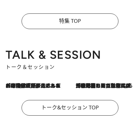
特集 TOP
TALK & SESSION
トーク＆セッション
2026.8.3
「今後値上げがあるとすれば…」「リスクがあるのは今年の冬」エネルギー専門家が語る、ホルムズ海峡封鎖が家庭にもたらす“ある心配”
2026.8.3
「住宅建てられない…」「サーチャージ料の高値が続いている」ホルムズ海峡封鎖による影響はいつまで続く？《エネルギー専門家に聞く“どうなる日本の暮らし”》
トーク&セッション TOP