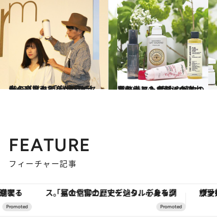
2018.11.21
光のパワーでパサパサ髪から卒業！ 「光ドライヤー」でツヤ髪をゲット
ライフスタイル
2019.6.24
夏のヘア＆ボディの底力を整える！ 精油や植物の力を借りた自然派ケア
ビューティ＆ヘルス
FEATURE
フィーチャー記事
「星のや富士」でデジタルデトックス。冨士信仰の歴史を辿り、心身を調える。
ヴァシュロン・コンスタンタン