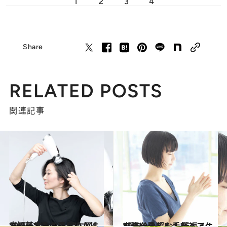
1
2
3
4
Share
RELATED POSTS
関連記事
2019.6.30
ドライヤーの正しいかけ方知ってる？ ヘアケア4つの基本をおさらい！
ビューティ＆ヘルス
2018.9.2
小顔に見える！ 若返る！ 1日5分の超お手軽ヘアケア法
ビューティ＆ヘルス