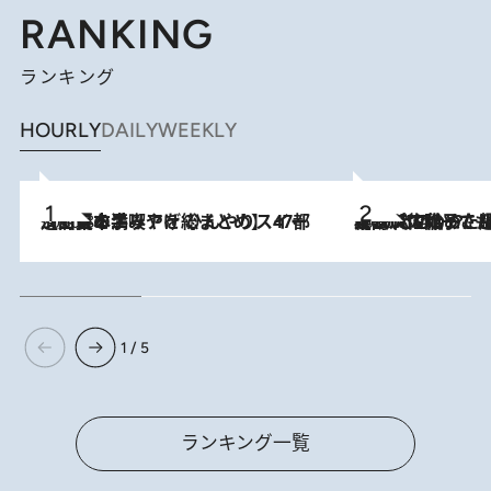
RANKING
ランキング
HOURLY
DAILY
WEEKLY
2026.8.5
【西日本エリアを総まとめ】 47都道府県の手みやげ ひんやりスイーツで夏を満喫
2026.8.5
【阿川佐和子さんの年とる力】なぜ70代で始めた趣味は“こんなに楽しい”のか？ ピアノ、俳句…スランプに陥っても続けられる“ある秘訣”とは
1 / 5
ランキング一覧