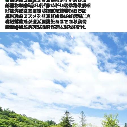
2026.8.6
「荷物が増えるほど旅ストレスは増す」美容ジャーナリストがたどり着いた最終結論。“化粧品を劇的に減らす”感動の凝縮美容とは
2026.8.6
「旅先には金髪ウィッグを持参」日本と同じメイクでは損してる!? 美容ジャーナリストが提案する“掟破りの旅美容”とは
2026.8.6
【厳選旅コスメ】「身軽さ＆UV対策重視！」ヘアアーティストshucoが選んだ夏旅ベストコスメを発表【Mサイズジップ】
2026.8.5
【厳選旅コスメ】国内をあちこち移動する河井菜摘が選んだ夏旅ベストコスメ発表！「リラックスアイテムはマスト」【Mサイズジップ】
2026.8.4
【厳選旅コスメ】「紫外線＆乾燥対策しながらメイク感も！」ヘア＆メイクGeorgeが選んだ夏旅ベストコスメを発表！【Mサイズジップ】