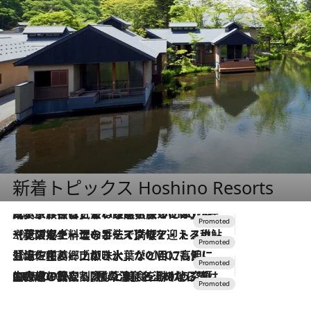
新着トピックス Hoshino Resorts
2026.7.31
【ホテル帰省】という選択肢をOMOが提案。家族とほどよい距離を保つには「昼は実家、夜は気兼ねなくホテルで！」
2026.7.24
【夏限定ディナーコース】旬を迎える稚鮎や花ズッキーニなどをイタリア・トスカーナの郷土料理の手法で満喫！
2026.7.17
「土佐和ハーブかき氷」がOMO7高知に登場！生姜、山椒、大葉など目にも舌にも涼を呼ぶ郷土の味
2026.7.10
NEW OPEN！【界 草津】名湯の地に誕生。趣の異なる2種の温泉と上州ならではの会席・蕎麦割烹など美食を味わう究極の癒やし旅