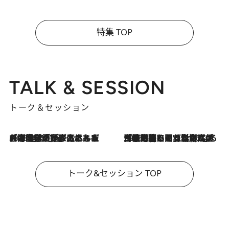
特集 TOP
TALK & SESSION
トーク＆セッション
2026.8.3
「今後値上げがあるとすれば…」「リスクがあるのは今年の冬」エネルギー専門家が語る、ホルムズ海峡封鎖が家庭にもたらす“ある心配”
2026.8.3
「住宅建てられない…」「サーチャージ料の高値が続いている」ホルムズ海峡封鎖による影響はいつまで続く？《エネルギー専門家に聞く“どうなる日本の暮らし”》
トーク&セッション TOP