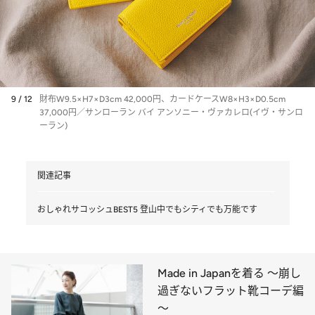
9 / 12
財布W9.5×H7×D3cm 42,000円、カードケースW8×H3×D0.5cm
37,000円／サンローラン バイ アンソニー・ヴァカレロ(イヴ・サンロ
ーラン)
関連記事
おしゃれサコッシュBEST5 登山中でもシティでも万能です
Made in Japanを着る ～崩し
過ぎないフラット靴コーデ編
～