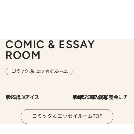
COMIC & ESSAY
ROOM
2026.7.30
第15話 アイス
2026.7.30
第8回「同人誌即売会にチャレンジ その2」
コミック＆エッセイルームTOP