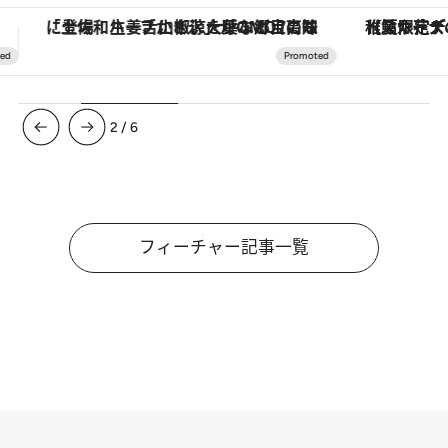
【夏限定ディナーコース】旬を迎える稚鮎や花ズッキーニなどをイタリア・トスカーナの郷土料理の手法で満喫！
ヴァシュロン・コンスタンタン
3
/
6
フィーチャー記事一覧