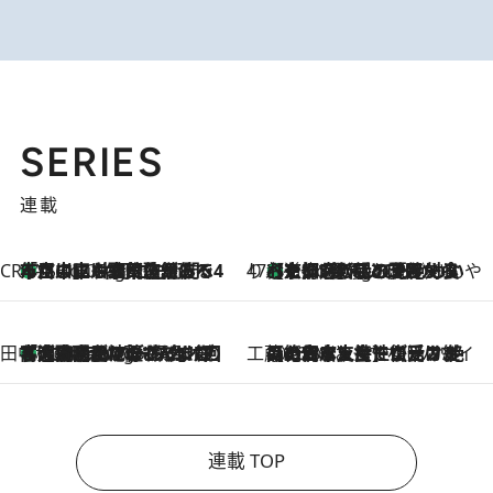
SERIES
連載
CREA'S CHOICE
「立川にも歌舞伎があるんだよ」 片岡仁左衛門・市川中車ら豪華座組みで4年目の立川立飛歌舞伎へ
1 Hour Ago
47都道府県の手みやげ ひんやりスイーツで夏を満喫
【京都府】この夏絶対食べたい 冷やしておいしいおやつ3選 ひと口目から心を掴む新緑のテリーヌ
1 Hour Ago
田中稲の勝手に再ブーム
「湘南乃風に憧れて」観客大盛上がりの“タオル回し”に、ラッパー顔負けの高速歌唱まで…さだまさし（74）のアグレッシブすぎる現在地
6 Hours Ago
工藤まやのおもてなしハワイ
2026.8.6
【ハワイ土産】ローカルの絶大な支持で復活！ 絶品の幻クッキー《元ファンの日本人女性が受け継いだ名店》
連載 TOP