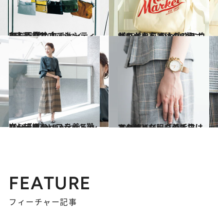
2018.9.17
おしゃれサコッシュBEST5 登山中でもシティでも万能です
コミック ＆ エッセイ
2018.8.6
ハワイならではのコラボがキュート かわいいエコバッグ＆布バッグ6選
旅＆お出かけ
2018.10.3
Made in Japanを着る ～崩し過ぎないフラット靴コーデ編～
コミック ＆ エッセイ
2018.7.24
コンサバな服を着る日は アクセとバッグの垢抜けルール
カルチャー
FEATURE
フィーチャー記事