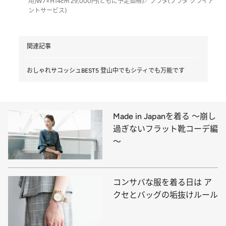
用)W7×H14cm 29,000円(ともに予定価格)／プラダ(プラダ クライア
ントサービス)
関連記事
おしゃれサコッシュBEST5 登山中でもシティでも万能です
Made in Japanを着る ～崩し
過ぎないフラット靴コーデ編
～
コンサバな服を着る日は ア
クセとバッグの垢抜けルール