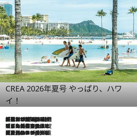
CREA 2026年夏号 やっぱり、ハワ
イ！
「荷物が増えるほど旅ストレスは増す」美容ジャーナリストがたどり着いた最終結論。“化粧品を劇的に減らす”感動の凝縮美容とは
8 Hours Ago
「旅先には金髪ウィッグを持参」日本と同じメイクでは損してる!? 美容ジャーナリストが提案する“掟破りの旅美容”とは
8 Hours Ago
【厳選旅コスメ】「身軽さ＆UV対策重視！」ヘアアーティストshucoが選んだ夏旅ベストコスメを発表【Mサイズジップ】
8 Hours Ago