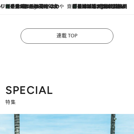
47都道府県の手みやげ ひんやりスイーツで夏を満喫
【三重県】この夏絶対食べたい 冷やしておいしいおやつ3選 お餅×アイスの新感覚スイーツ
8 Hours Ago
齋藤 薫 美容脳ルネサンス
「荷物が増えるほど旅ストレスは増す」美容ジャーナリストがたどり着いた最終結論。“化粧品を劇的に減らす”感動の凝縮美容とは
8 Hours Ago
連載 TOP
SPECIAL
特集