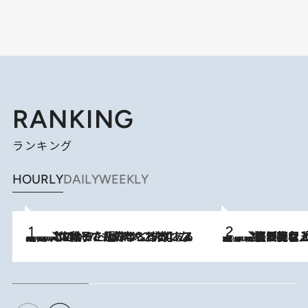
RANKING
ランキング
HOURLY
DAILY
WEEKLY
2026.8.5
【阿川佐和子さんの年とる力】なぜ70代で始めた趣味は“こんなに楽しい”のか？ ピアノ、俳句…スランプに陥っても続けられる“ある秘訣”とは
2026.8.5
【なぜ吉沢亮は「気配を消せる」のか？】興行収入208億の『国宝』を経て挑むミュージカル『ディア・エヴァン・ハンセン』。トップ俳優が舞台上でさらけ出した“孤独”とは