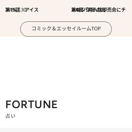
2026.7.30
第15話 アイス
2026.7.30
第8回「同人誌即売会にチャレンジ その2」
コミック＆エッセイルームTOP
FORTUNE
占い