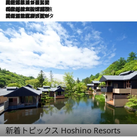
2026.8.5
【厳選旅コスメ】国内をあちこち移動する河井菜摘が選んだ夏旅ベストコスメ発表！「リラックスアイテムはマスト」【Mサイズジップ】
2026.8.4
【厳選旅コスメ】「紫外線＆乾燥対策しながらメイク感も！」ヘア＆メイクGeorgeが選んだ夏旅ベストコスメを発表！【Mサイズジップ】
2026.8.3
【厳選旅コスメ】「保湿もタイパ重視！」“サウナ好き”タレント清水みさとが愛用する夏旅ベストコスメを発表！【Mサイズジップ】
新着トピックス Hoshino Resorts