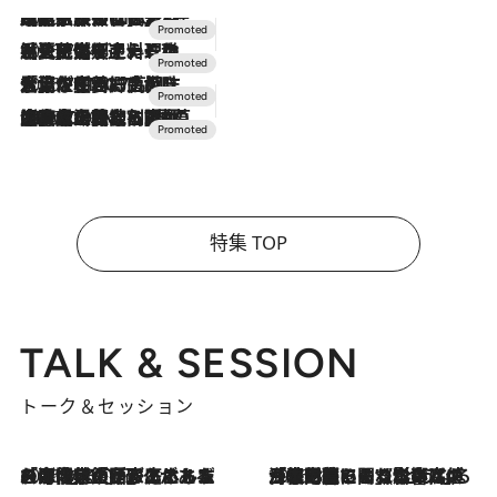
2026.7.31
【ホテル帰省】という選択肢をOMOが提案。家族とほどよい距離を保つには「昼は実家、夜は気兼ねなくホテルで！」
2026.7.24
【夏限定ディナーコース】旬を迎える稚鮎や花ズッキーニなどをイタリア・トスカーナの郷土料理の手法で満喫！
2026.7.17
「土佐和ハーブかき氷」がOMO7高知に登場！生姜、山椒、大葉など目にも舌にも涼を呼ぶ郷土の味
2026.7.10
NEW OPEN！【界 草津】名湯の地に誕生。趣の異なる2種の温泉と上州ならではの会席・蕎麦割烹など美食を味わう究極の癒やし旅
特集 TOP
TALK & SESSION
トーク＆セッション
2026.8.3
「今後値上げがあるとすれば…」「リスクがあるのは今年の冬」エネルギー専門家が語る、ホルムズ海峡封鎖が家庭にもたらす“ある心配”
2026.8.3
「住宅建てられない…」「サーチャージ料の高値が続いている」ホルムズ海峡封鎖による影響はいつまで続く？《エネルギー専門家に聞く“どうなる日本の暮らし”》