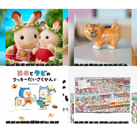
2022.11.28
「シルバニアファミリー」発売37年大人のファンにも愛される理由近年は「赤ちゃんシリーズ」が人気！
カルチャー
2024.11.30
《リサ・ラーソンが遺した、世界にひとつだけの柴犬の置物のこと》「今度こそ、きっと傑作を！」初めて明かされる彼女の職人性
カルチャー
2025.2.21
「きっかけは読者のコメントで…」まめきちまめこがギャグを封印し新境地へ!? 初の絵本『メロとタビのクッキーだいさくせん』制作秘話
カルチャー
2022.10.29
あの『ウォーリーをさがせ！』が35周年 全7作品、ウォーリーが歩んだ旅路とは？ 懐かしい冒険の世界を振り返ってみよう
カルチャー