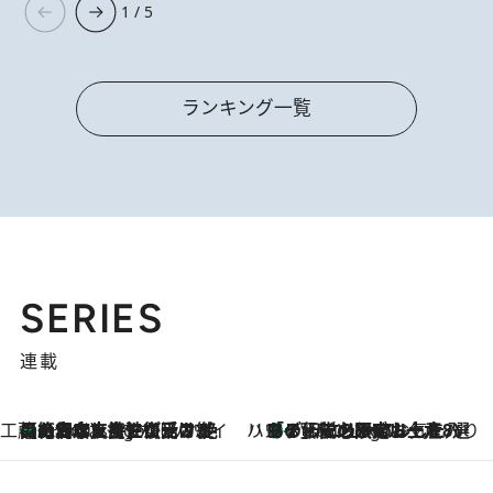
1 / 5
ランキング一覧
SERIES
連載
工藤まやのおもてなしハワイ
【ハワイ土産】ローカルの絶大な支持で復活！ 絶品の幻クッキー《元ファンの日本人女性が受け継いだ名店》
8 Hours Ago
ハワイ賢者 リサのお気に入りリスト
あの伝説の限定トートも！ リニューアルした「ディーン＆デルーカ ハワイ」で必須のお土産8選
8 Hours Ago