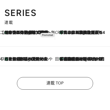
SERIES
連載
【CREA×星野リゾート】唯一無二。癒しと発見が待つ場所へ
【トンボの足水浴】ヒノキの香りに包まれて涼感マックス！約13℃の湧水かけ流しを避暑地「星野温泉 トンボの湯」で体験
3 Hours Ago
CREA'S CHOICE
「立川にも歌舞伎があるんだよ」 片岡仁左衛門・市川中車ら豪華座組みで4年目の立川立飛歌舞伎へ
5 Hours Ago
47都道府県の手みやげ ひんやりスイーツで夏を満喫
【京都府】この夏絶対食べたい 冷やしておいしいおやつ3選 ひと口目から心を掴む新緑のテリーヌ
5 Hours Ago
田中稲の勝手に再ブーム
「湘南乃風に憧れて」観客大盛上がりの“タオル回し”に、ラッパー顔負けの高速歌唱まで…さだまさし（74）のアグレッシブすぎる現在地
10 Hours Ago
連載 TOP