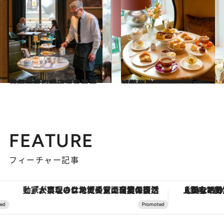
2025.4.6
【ロンドンでアフタヌーンティー】ヴィクトリア女王最愛の夫の名を冠する劇場で、唯一無二の風景とともに
旅＆お出かけ
2025.4.6
【ロンドンでアフタヌーンティー】“食通憧れオーベルジュ”のエグゼクティブ・ペイストリー・シェフ監修は優美なフランス流儀
旅＆お出かけ
FEATURE
フィーチャー記事
「大事なのは地域の意識を変えること」。ロレックス賞受賞の自然保護活動家が実現させたナイジェリアの自然環境の復活
【銀座で出合う最旬美容】美髪ケアや上質な眠