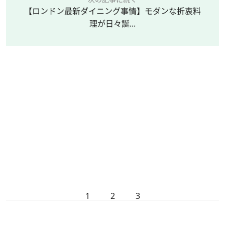
【ロンドン最新ダイニング事情】モダンな折衷料
理が日々誕...
1
2
3