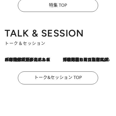
特集 TOP
TALK & SESSION
トーク＆セッション
2026.8.3
「今後値上げがあるとすれば…」「リスクがあるのは今年の冬」エネルギー専門家が語る、ホルムズ海峡封鎖が家庭にもたらす“ある心配”
2026.8.3
「住宅建てられない…」「サーチャージ料の高値が続いている」ホルムズ海峡封鎖による影響はいつまで続く？《エネルギー専門家に聞く“どうなる日本の暮らし”》
トーク&セッション TOP