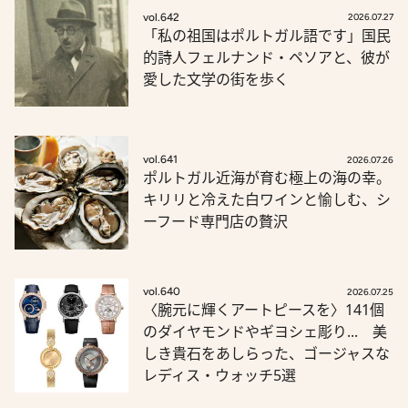
vol.642
2026.07.27
「私の祖国はポルトガル語です」国民
的詩人フェルナンド・ペソアと、彼が
愛した文学の街を歩く
vol.641
2026.07.26
ポルトガル近海が育む極上の海の幸。
キリリと冷えた白ワインと愉しむ、シ
ーフード専門店の贅沢
vol.640
2026.07.25
〈腕元に輝くアートピースを〉141個
のダイヤモンドやギヨシェ彫り... 美
しき貴石をあしらった、ゴージャスな
レディス・ウォッチ5選