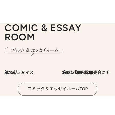
COMIC & ESSAY
ROOM
2026.7.30
第15話 アイス
2026.7.30
第8回「同人誌即売会にチャレンジ その2」
コミック＆エッセイルームTOP