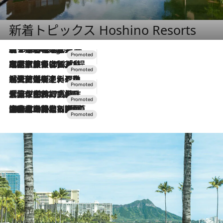
新着トピックス Hoshino Resorts
【トンボの足水浴】ヒノキの香りに包まれて涼感マックス！約13℃の湧水かけ流しを避暑地「星野温泉 トンボの湯」で体験
3 Hours Ago
2026.7.31
【ホテル帰省】という選択肢をOMOが提案。家族とほどよい距離を保つには「昼は実家、夜は気兼ねなくホテルで！」
2026.7.24
【夏限定ディナーコース】旬を迎える稚鮎や花ズッキーニなどをイタリア・トスカーナの郷土料理の手法で満喫！
2026.7.17
「土佐和ハーブかき氷」がOMO7高知に登場！生姜、山椒、大葉など目にも舌にも涼を呼ぶ郷土の味
2026.7.10
NEW OPEN！【界 草津】名湯の地に誕生。趣の異なる2種の温泉と上州ならではの会席・蕎麦割烹など美食を味わう究極の癒やし旅