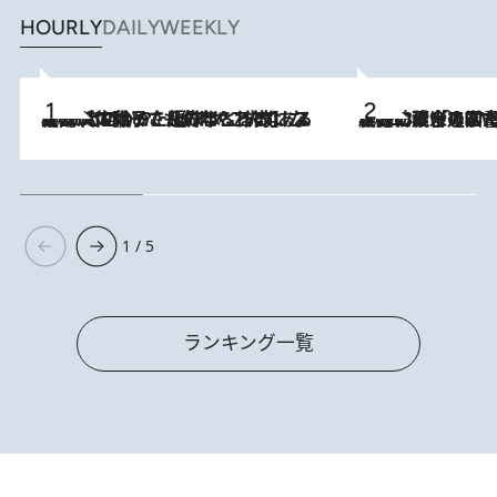
HOURLY
DAILY
WEEKLY
2026.8.5
【阿川佐和子さんの年とる力】なぜ70代で始めた趣味は“こんなに楽しい”のか？ ピアノ、俳句…スランプに陥っても続けられる“ある秘訣”とは
2026.8.3
慶應幼稚舎の図書室からテレビの世界に飛び込んだ阿川佐和子（72）、「N
1 / 5
ランキング一覧