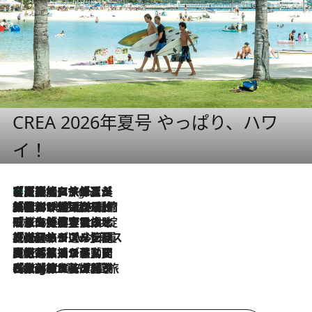
CREA 2026年夏号 やっぱり、ハワ
イ！
【厳選旅コスメ】「多機能アイテムがメイン！」旅好き美容エディターが選んだ夏旅ベストコスメを発表【Mサイズジップ】
5 Hours Ago
2026.8.6
「荷物が増えるほど旅ストレスは増す」美容ジャーナリストがたどり着いた最終結論。“化粧品を劇的に減らす”感動の凝縮美容とは
2026.8.6
「旅先には金髪ウィッグを持参」日本と同じメイクでは損してる!? 美容ジャーナリストが提案する“掟破りの旅美容”とは
2026.8.6
【厳選旅コスメ】「身軽さ＆UV対策重視！」ヘアアーティストshucoが選んだ夏旅ベストコスメを発表【Mサイズジップ】
2026.8.5
【厳選旅コスメ】国内をあちこち移動する河井菜摘が選んだ夏旅ベストコスメ発表！「リラックスアイテムはマスト」【Mサイズジップ】
2026.8.4
【厳選旅コスメ】「紫外線＆乾燥対策しながらメイク感も！」ヘア＆メイクGeorgeが選んだ夏旅ベストコスメを発表！【Mサイズジップ】