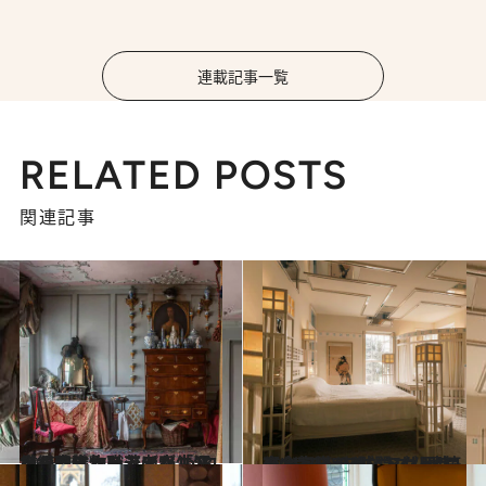
連載記事一覧
RELATED POSTS
関連記事
2025.4.2
【お家ミュージアム in ロンドン】カリフォルニアから移住した若者が生涯をかけて作り上げた「18世紀の織物職人の家」
旅＆お出かけ
2025.3.22
【お家ミュージアム in ロンドン】チケットは即完売も。ノッティングヒルの“ポストモダニズム建築の金字塔”を訪問
旅＆お出かけ