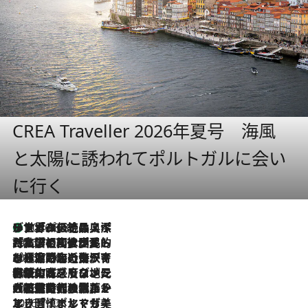
CREA Traveller 2026年夏号 海風
と太陽に誘われてポルトガルに会い
に行く
リスボンの絶品スイーツ「パステル・デ・ナタ」とは？ポルトガル伝統の奥深い世界へ
2026.8.8
2026.7.27
「私の祖国はポルトガル語です」国民的詩人フェルナンド・ペソアと、彼が愛した文学の街を歩く
2026.7.26
ポルトガル近海が育む極上の海の幸。キリリと冷えた白ワインと愉しむ、シーフード専門店の贅沢
2026.7.22
伝統の味をモダンに昇華。高感度な地元客が集う、リスボンの最旬ガストロノミー
2026.7.21
大航海時代の栄華から、震災、独裁、そして革命へ。ポルトガル・首都リスボンの石畳に刻まれた「歴史の光と影」
2026.7.13
エッセイ・ヤマザキマリ「慎ましくも美しき国 ポルトガル」