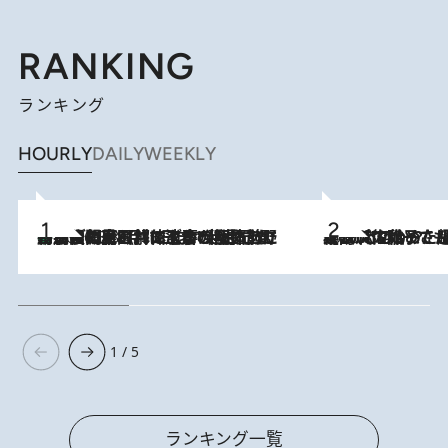
RANKING
ランキング
HOURLY
DAILY
WEEKLY
「最後に見られてよかった」上野動物園の東園パンダ舎が解体前に特別公開。8月16日まで延長されたパネル展と共に辿る“半世紀”のパンダ飼育《解体工事の図面あり》
2026.8.8
2026.8.5
【阿川佐和子さんの年とる力】なぜ70代で始めた趣味は“こんなに楽しい”のか？ ピアノ、俳句…スランプに陥っても続けられる“ある秘訣”とは
1 / 5
ランキング一覧