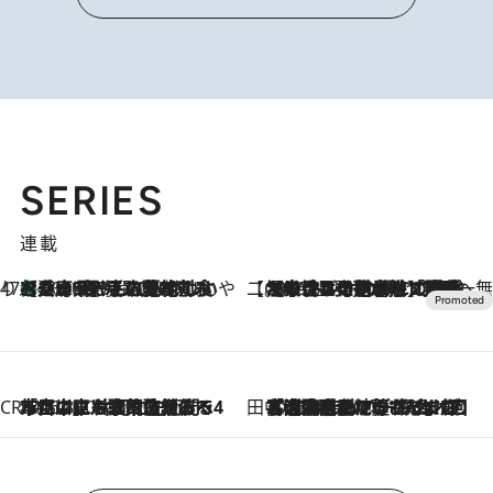
SERIES
連載
47都道府県の手みやげ ひんやりスイーツで夏を満喫
【兵庫県】この夏絶対食べたい 冷やしておいしいおやつ3選 淡路島の恵みをジェラートに集約
2026.8.8
【CREA×星野リゾート】唯一無二。癒しと発見が待つ場所へ
2026.8.7
【トンボの足水浴】ヒノキの香りに包まれて涼感マックス！約13℃の湧水かけ流しを避暑地「星野温泉 トンボの湯」で体験
CREA'S CHOICE
2026.8.7
「立川にも歌舞伎があるんだよ」 片岡仁左衛門・市川中車ら豪華座組みで4年目の立川立飛歌舞伎へ
田中稲の勝手に再ブーム
2026.8.7
「湘南乃風に憧れて」観客大盛上がりの“タオル回し”に、ラッパー顔負けの高速歌唱まで…さだまさし（74）のアグレッシブすぎる現在地