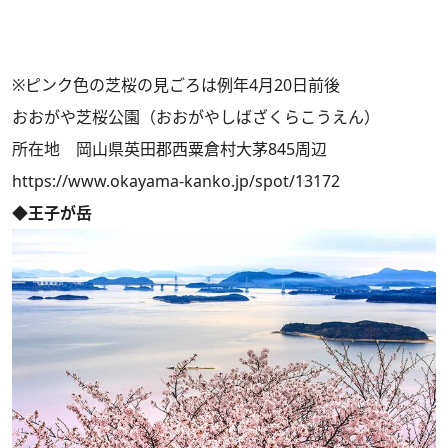
※ピンク色の芝桜の見ごろは例年4月20日前後
おおがや芝桜公園（おおがやしばざくらこうえん）
所在地 岡山県英田郡西粟倉村大茅845周辺
https://www.okayama-kanko.jp/spot/13172
◆王子が岳