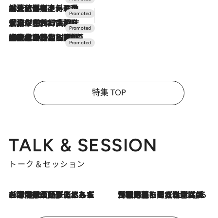
2026.7.24
【夏限定ディナーコース】旬を迎える稚鮎や花ズッキーニなどをイタリア・トスカーナの郷土料理の手法で満喫！
2026.7.17
「土佐和ハーブかき氷」がOMO7高知に登場！生姜、山椒、大葉など目にも舌にも涼を呼ぶ郷土の味
2026.7.10
NEW OPEN！【界 草津】名湯の地に誕生。趣の異なる2種の温泉と上州ならではの会席・蕎麦割烹など美食を味わう究極の癒やし旅
特集 TOP
TALK & SESSION
トーク＆セッション
2026.8.3
「今後値上げがあるとすれば…」「リスクがあるのは今年の冬」エネルギー専門家が語る、ホルムズ海峡封鎖が家庭にもたらす“ある心配”
2026.8.3
「住宅建てられない…」「サーチャージ料の高値が続いている」ホルムズ海峡封鎖による影響はいつまで続く？《エネルギー専門家に聞く“どうなる日本の暮らし”》