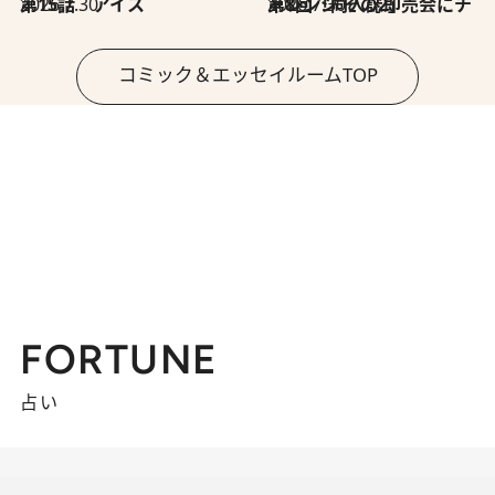
2026.7.30
第15話 アイス
2026.7.30
第8回「同人誌即売会にチャレンジ その2」
コミック＆エッセイルームTOP
FORTUNE
占い