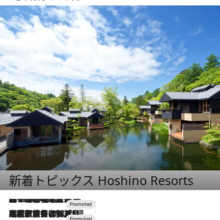
新着トピックス Hoshino Resorts
2026.8.7
【トンボの足水浴】ヒノキの香りに包まれて涼感マックス！約13℃の湧水かけ流しを避暑地「星野温泉 トンボの湯」で体験
2026.7.31
【ホテル帰省】という選択肢をOMOが提案。家族とほどよい距離を保つには「昼は実家、夜は気兼ねなくホテルで！」