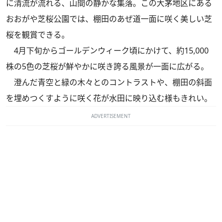
に清流が流れる、山間の静かな集落。この大茅地区にある
おおがや芝桜公園では、棚田のあぜ道一面に咲く美しい芝
桜を観賞できる。
4月下旬からゴールデンウィーク頃にかけて、約15,000
株の5色の芝桜が鮮やかに咲き誇る風景が一面に広がる。
澄んだ青空と緑の木々とのコントラストや、棚田の斜面
を埋めつくすように咲く花が水田に映り込む様もきれい。
ADVERTISEMENT