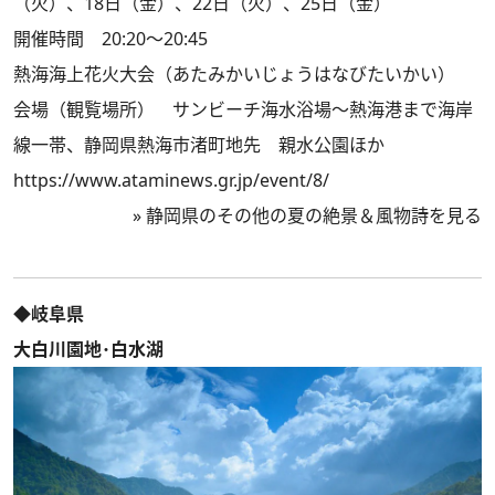
（火）、18日（金）、22日（火）、25日（金）
開催時間 20:20～20:45
熱海海上花火大会（あたみかいじょうはなびたいかい）
会場（観覧場所） サンビーチ海水浴場～熱海港まで海岸
線一帯、静岡県熱海市渚町地先 親水公園ほか
https://www.ataminews.gr.jp/event/8/
»
静岡県のその他の夏の絶景＆風物詩を見る
◆岐阜県
大白川園地･白水湖