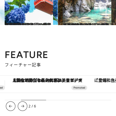
2023.7.20
【夏の絶景画像】2023年版 四国エリアの夏の絶景＆風物詩の画像（40点）
旅＆お出かけ
2023.8.1
【夏の絶景画像】2023年版 近畿エリアの夏の絶景＆風物詩の画像（70点）
旅＆お出かけ
FEATURE
フィーチャー記事
「土佐和ハーブかき氷」がOMO7高知に登場！生姜、山椒、大葉など目にも舌にも涼を呼ぶ郷土の味
【夏限定ディナーコース】旬を迎
3
/
6