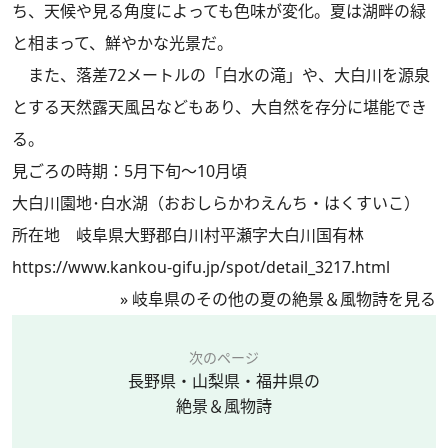
ち、天候や見る角度によっても色味が変化。夏は湖畔の緑
と相まって、鮮やかな光景だ。
また、落差72メートルの「白水の滝」や、大白川を源泉
とする天然露天風呂などもあり、大自然を存分に堪能でき
る。
見ごろの時期：5月下旬～10月頃
大白川園地･白水湖（おおしらかわえんち・はくすいこ）
所在地 岐阜県大野郡白川村平瀬字大白川国有林
https://www.kankou-gifu.jp/spot/detail_3217.html
»
岐阜県のその他の夏の絶景＆風物詩を見る
次のページ
長野県・山梨県・福井県の
絶景＆風物詩