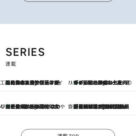
SERIES
連載
工藤まやのおもてなしハワイ
【ハワイ土産】ローカルの絶大な支持で復活！ 絶品の幻クッキー《元ファンの日本人女性が受け継いだ名店》
6 Hours Ago
ハワイ賢者 リサのお気に入りリスト
あの伝説の限定トートも！ リニューアルした「ディーン＆デルーカ ハワイ」で必須のお土産8選
6 Hours Ago
47都道府県の手みやげ ひんやりスイーツで夏を満喫
【三重県】この夏絶対食べたい 冷やしておいしいおやつ3選 お餅×アイスの新感覚スイーツ
6 Hours Ago
齋藤 薫 美容脳ルネサンス
「荷物が増えるほど旅ストレスは増す」美容ジャーナリストがたどり着いた最終結論。“化粧品を劇的に減らす”感動の凝縮美容とは
6 Hours Ago