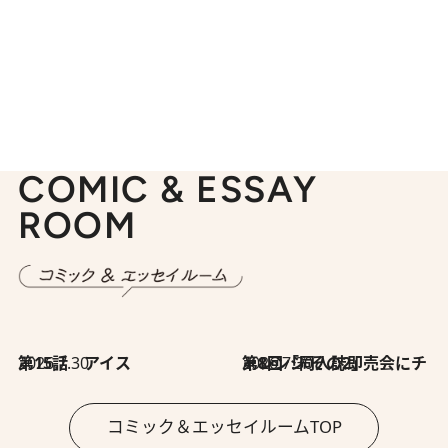
COMIC & ESSAY
ROOM
2026.7.30
第15話 アイス
2026.7.30
第8回「同人誌即売会にチャレンジ その2」
コミック＆エッセイルームTOP