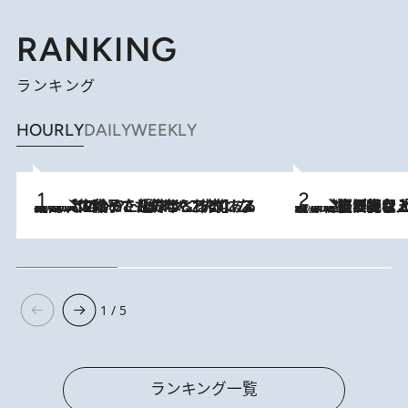
RANKING
ランキング
HOURLY
DAILY
WEEKLY
2026.8.5
【阿川佐和子さんの年とる力】なぜ70代で始めた趣味は“こんなに楽しい”のか？ ピアノ、俳句…スランプに陥っても続けられる“ある秘訣”とは
2026.8.5
【なぜ吉沢亮は「気配を消せる」のか？】興行収入208億の『国宝』を経て挑むミュージカル『ディア・エヴァン・ハンセン』。トップ俳優が舞台上でさらけ出した“孤独”とは
1 / 5
ランキング一覧