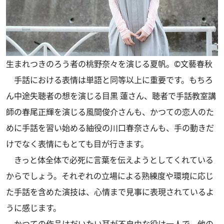
生まれつきのろう者の桃野奈々を演じる夏帆。©文藝春秋
手話における表情は単語と同等以上に重要です。もちろ
ん中途失聴者の想を演じる目黒 蓮さん、聴者で手話教室講
師の春尾正輝を演じる風間俊介さんも、かつての恋人のた
めに手話を習い始める紬役の川口春奈さんも、手の動きだ
けでなく表情にもとても目が行きます。
きっと体全体で必死に言葉を伝えようとしてくれている
からでしょう。それぞれの立場による熟練度や環境に応じ
た手話を含めた演技は、心情まで見事に表現されているよ
うに感じます。