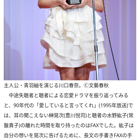
主人公・青羽紬を演じる川口春奈。Ⓒ文藝春秋
中途失聴者と聴者による恋愛ドラマを振り返ってみる
と、90年代の「愛していると言ってくれ」(1995年放送)で
は、耳の聞こえない榊晃次(豊川悦司)と聴者の水野紘子(常
盤貴子)の離れた時間を取り持ったのはFAXでした。紘子は
自分の想いを晃次に告げるために、長文の手書きFAXの手