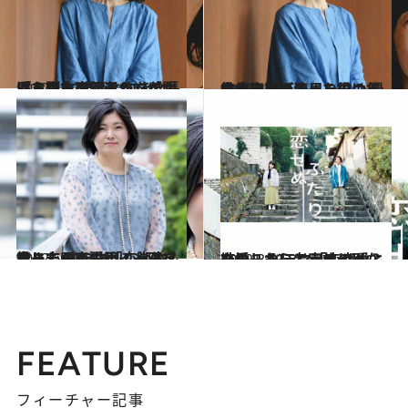
2022.10.24
「あなたは何者か」を問いながら 作品と向き合う、脚本家渡辺あやが 長澤まさみの新ドラマにかける思い
カルチャー
2022.10.24
鈴木亮平が演じる役は 過去痛い目にあった男の集合体!? 決死の思いでつくった物語とは
カルチャー
2022.5.20
今までの恋愛観に一石を投じた ドラマ「恋せぬふたり」が小説化！ 脚本家・吉田恵里香インタビュー
カルチャー
2022.3.13
恋愛しないと幸せじゃないの？ ドラマ「恋せぬふたり」から考える 恋愛と結婚、そして家族の形
カルチャー
FEATURE
フィーチャー記事