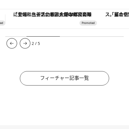
「星のや富士」でデジタルデトックス。冨士信仰の歴史を辿り、心身を調える。
【夏限定ディナーコース】旬を迎
3
/
5
フィーチャー記事一覧