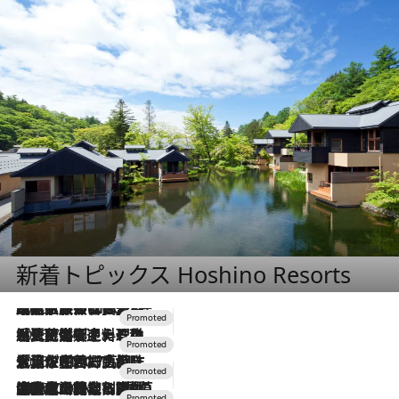
新着トピックス Hoshino Resorts
2026.7.31
【ホテル帰省】という選択肢をOMOが提案。家族とほどよい距離を保つには「昼は実家、夜は気兼ねなくホテルで！」
2026.7.24
【夏限定ディナーコース】旬を迎える稚鮎や花ズッキーニなどをイタリア・トスカーナの郷土料理の手法で満喫！
2026.7.17
「土佐和ハーブかき氷」がOMO7高知に登場！生姜、山椒、大葉など目にも舌にも涼を呼ぶ郷土の味
2026.7.10
NEW OPEN！【界 草津】名湯の地に誕生。趣の異なる2種の温泉と上州ならではの会席・蕎麦割烹など美食を味わう究極の癒やし旅