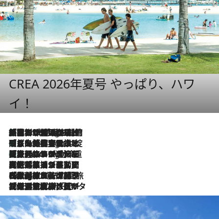
CREA 2026年夏号 やっぱり、ハワ
イ！
「荷物が増えるほど旅ストレスは増す」美容ジャーナリストがたどり着いた最終結論。“化粧品を劇的に減らす”感動の凝縮美容とは
6 Hours Ago
「旅先には金髪ウィッグを持参」日本と同じメイクでは損してる!? 美容ジャーナリストが提案する“掟破りの旅美容”とは
6 Hours Ago
【厳選旅コスメ】「身軽さ＆UV対策重視！」ヘアアーティストshucoが選んだ夏旅ベストコスメを発表【Mサイズジップ】
6 Hours Ago
2026.8.5
【厳選旅コスメ】国内をあちこち移動する河井菜摘が選んだ夏旅ベストコスメ発表！「リラックスアイテムはマスト」【Mサイズジップ】
2026.8.4
【厳選旅コスメ】「紫外線＆乾燥対策しながらメイク感も！」ヘア＆メイクGeorgeが選んだ夏旅ベストコスメを発表！【Mサイズジップ】
2026.8.3
【厳選旅コスメ】「保湿もタイパ重視！」“サウナ好き”タレント清水みさとが愛用する夏旅ベストコスメを発表！【Mサイズジップ】