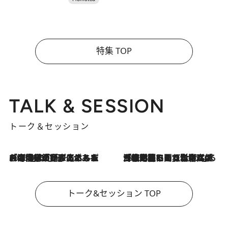
特集 TOP
TALK & SESSION
トーク＆セッション
2026.8.3
「今後値上げがあるとすれば…」「リスクがあるのは今年の冬」エネルギー専門家が語る、ホルムズ海峡封鎖が家庭にもたらす“ある心配”
2026.8.3
「住宅建てられない…」「サーチャージ料の高値が続いている」ホルムズ海峡封鎖による影響はいつまで続く？《エネルギー専門家に聞く“どうなる日本の暮らし”》
トーク&セッション TOP