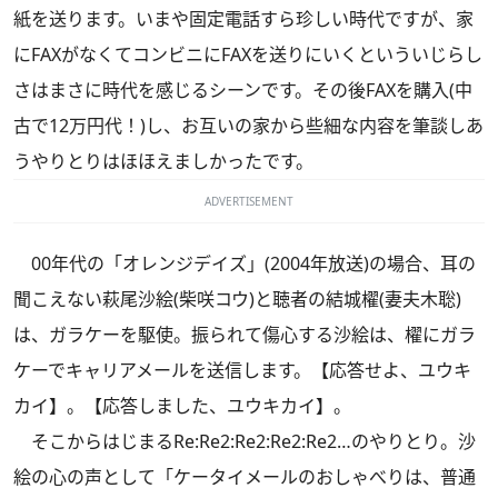
紙を送ります。いまや固定電話すら珍しい時代ですが、家
にFAXがなくてコンビニにFAXを送りにいくといういじらし
さはまさに時代を感じるシーンです。その後FAXを購入(中
古で12万円代！)し、お互いの家から些細な内容を筆談しあ
うやりとりはほほえましかったです。
ADVERTISEMENT
00年代の「オレンジデイズ」(2004年放送)の場合、耳の
聞こえない萩尾沙絵(柴咲コウ)と聴者の結城櫂(妻夫木聡)
は、ガラケーを駆使。振られて傷心する沙絵は、櫂にガラ
ケーでキャリアメールを送信します。【応答せよ、ユウキ
カイ】。【応答しました、ユウキカイ】。
そこからはじまるRe:Re2:Re2:Re2:Re2…のやりとり。沙
絵の心の声として「ケータイメールのおしゃべりは、普通