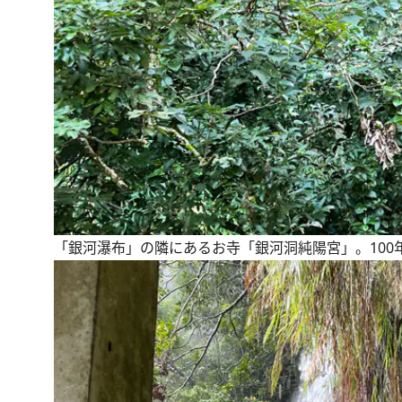
「銀河瀑布」の隣にあるお寺「銀河洞純陽宮」。100