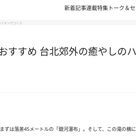
新着記事
連載
特集
トーク＆セ
ハイキングコース
おすすめ 台北郊外の癒やしの
ずは落差45メートルの「銀河瀑布」。そして、この滝の横にあ