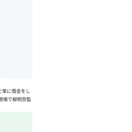
だ単に借金をし
現場で柳明奈監