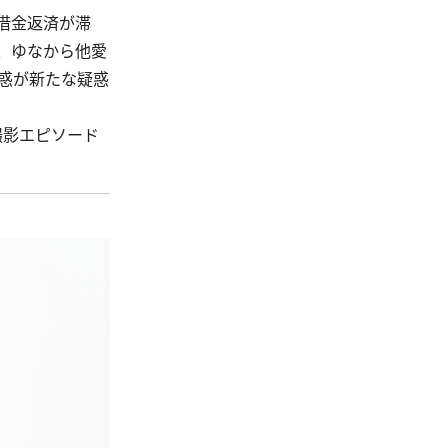
借金返済が滞
、ゆなから他愛
惑が新たな疑惑
撮影エピソード