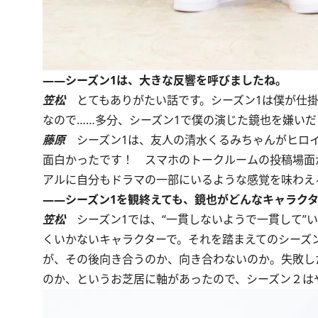
――シーズン1は、大きな反響を呼びましたね。
笠松
とてもありがたい話です。シーズン1は僕が仕
なので……多分、シーズン1で僕の演じた鏡也を嫌いだ
藤原
シーズン1は、友人の清水くるみちゃんがヒロ
面白かったです！ スマホのトークルームの投稿場面
アルに自分もドラマの一部にいるような感覚を味わえ
――シーズン1を観終えても、鏡也がどんなキャラク
笠松
シーズン1では、“一貫しないようで一貫して”
くいかないキャラクターで。それを踏まえてのシーズン
が、その後向き合うのか、向き合わないのか。失敗し
のか、というお芝居に軸があったので、シーズン２は