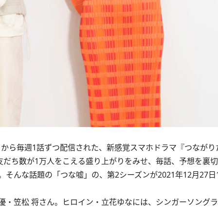
20年6月から毎週1話ずつ配信された、新感覚スマホドラマ『つなが
の友だち数が1万人をこえる盛り上がりをみせ、毎話、予想を裏
んな話題の「つな嘘」の、第2シーズンが2021年12月27日
・笠松 将さん。ヒロイン・立花ゆなには、シンガーソングラ