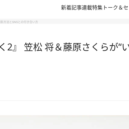
新着記事
連載
特集
トーク＆セ
撮影方法とSNSとの付き合い方
2』 笠松 将＆藤原さくらが“