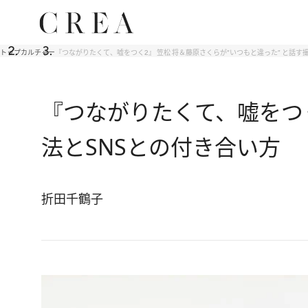
トップ
カルチャー
『つながりたくて、嘘をつく2』 笠松 将＆藤原さくらが“いつもと違った” と話す
『つながりたくて、嘘をつく
法とSNSとの付き合い方
折田千鶴子