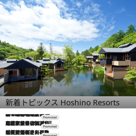
新着トピックス Hoshino Resorts
2026.8.7
【トンボの足水浴】ヒノキの香りに包まれて涼感マックス！約13℃の湧水かけ流しを避暑地「星野温泉 トンボの湯」で体験
2026.7.31
【ホテル帰省】という選択肢をOMOが提案。家族とほどよい距離を保つには「昼は実家、夜は気兼ねなくホテルで！」
2026.7.24
【夏限定ディナーコース】旬を迎える稚鮎や花ズッキーニなどをイタリア・トスカーナの郷土料理の手法で満喫！