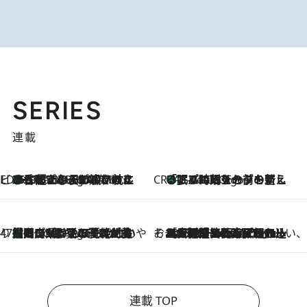
SERIES
連載
ビューティいいもの集め EDITORS' BEST
35℃超えの日の夜、枕にひと吹き！ BAUMのルームスプレーが、ひのきの香りで心まで解きほぐす
5 Hours Ago
CREA'S CHOICE
「眠る時刻をセットする」——眠りの前を整える、バルミューダの新しいアプローチ
5 Hours Ago
47都道府県の手みやげ ひんやりスイーツで夏を満喫
【岡山県】この夏絶対食べたい 冷やしておいしいおやつ3選 フルーツが主役のプリンやアイスが勢揃い
5 Hours Ago
そおだよおこの関西おいしい、おやつ紀行
2026.8.9
［大阪府箕面市］一皿一皿目の前で仕上げられる、料理を巧みに組み込んだアシェットデセールコース「ミチル アシェット デセール（Michiru assiette dessert）」
連載 TOP