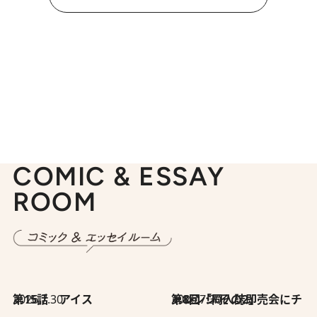
COMIC & ESSAY
ROOM
2026.7.30
第15話 アイス
2026.7.30
第8回「同人誌即売会にチャレンジ その2」