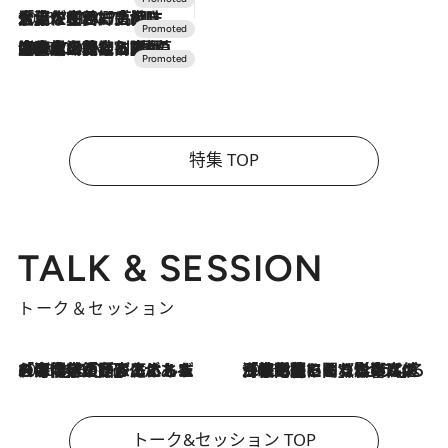
2026.7.17
「土佐和ハーブかき氷」がOMO7高知に登場！生姜、山椒、大葉など目にも舌にも涼を呼ぶ郷土の味
2026.7.10
NEW OPEN！【界 草津】名湯の地に誕生。趣の異なる2種の温泉と上州ならではの会席・蕎麦割烹など美食を味わう究極の癒やし旅
特集 TOP
TALK & SESSION
トーク＆セッション
2026.8.3
「今後値上げがあるとすれば…」「リスクがあるのは今年の冬」エネルギー専門家が語る、ホルムズ海峡封鎖が家庭にもたらす“ある心配”
2026.8.3
「住宅建てられない…」「サーチャージ料の高値が続いている」ホルムズ海峡封鎖による影響はいつまで続く？《エネルギー専門家に聞く“どうなる日本の暮らし”》
トーク&セッション TOP