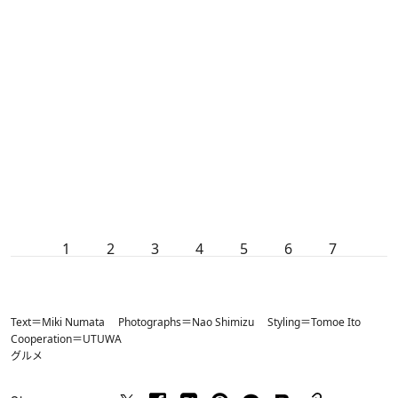
1
2
3
4
5
6
7
Text＝Miki Numata Photographs＝Nao Shimizu Styling＝Tomoe Ito
Cooperation＝UTUWA
グルメ