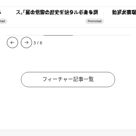
「星のや富士」でデジタルデトックス。冨士信仰の歴史を辿り、心身を調える。
3
/
6
フィーチャー記事一覧