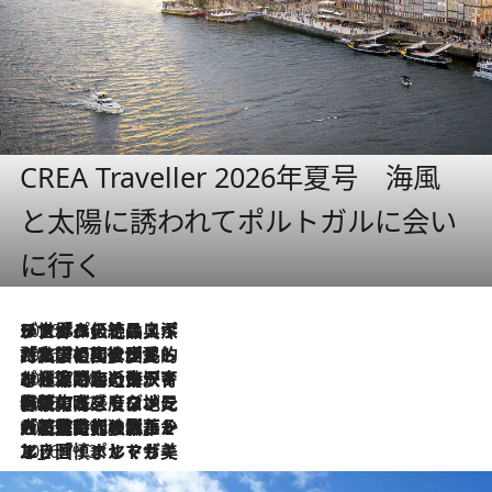
CREA Traveller 2026年夏号 海風
と太陽に誘われてポルトガルに会い
に行く
2026.8.8
リスボンの絶品スイーツ「パステル・デ・ナタ」とは？ポルトガル伝統の奥深い世界へ
2026.7.27
「私の祖国はポルトガル語です」国民的詩人フェルナンド・ペソアと、彼が愛した文学の街を歩く
2026.7.26
ポルトガル近海が育む極上の海の幸。キリリと冷えた白ワインと愉しむ、シーフード専門店の贅沢
2026.7.22
伝統の味をモダンに昇華。高感度な地元客が集う、リスボンの最旬ガストロノミー
2026.7.21
大航海時代の栄華から、震災、独裁、そして革命へ。ポルトガル・首都リスボンの石畳に刻まれた「歴史の光と影」
2026.7.13
エッセイ・ヤマザキマリ「慎ましくも美しき国 ポルトガル」