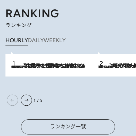
RANKING
ランキング
HOURLY
DAILY
WEEKLY
2026.8.5
【阿川佐和子さんの年とる力】なぜ70代で始めた趣味は“こんなに楽しい”のか？ ピアノ、俳句…スランプに陥っても続けられる“ある秘訣”とは
2026.8.8
《北欧の人々の幸福度が高いのは…》元デンマーク親善大使が出会った“心が満たされる暮らし”「いいかげんにヒュッゲしなさい！」
1 / 5
ランキング一覧