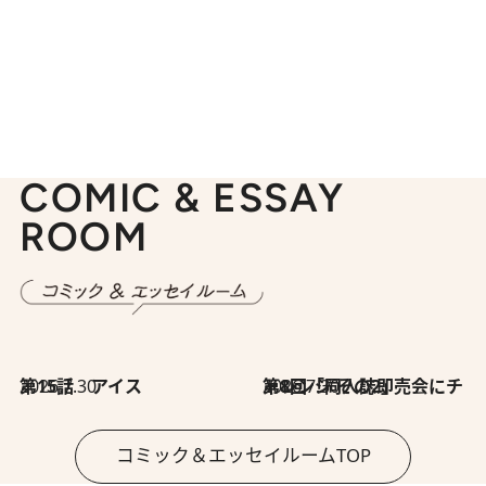
COMIC & ESSAY
ROOM
2026.7.30
第15話 アイス
2026.7.30
第8回「同人誌即売会にチャレンジ その2」
コミック＆エッセイルームTOP