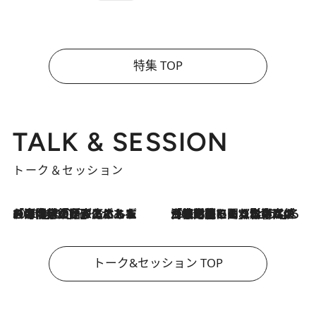
特集 TOP
TALK & SESSION
トーク＆セッション
2026.8.3
「今後値上げがあるとすれば…」「リスクがあるのは今年の冬」エネルギー専門家が語る、ホルムズ海峡封鎖が家庭にもたらす“ある心配”
2026.8.3
「住宅建てられない…」「サーチャージ料の高値が続いている」ホルムズ海峡封鎖による影響はいつまで続く？《エネルギー専門家に聞く“どうなる日本の暮らし”》
トーク&セッション TOP