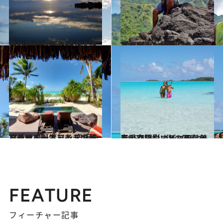
2019.9.3
タヒチ島の真の魅力は郊外に 生来の芸術家タヒチアンと触れ合う
旅＆お出かけ
2019.9.2
ゴーギャンやブレルが眠る “人類の大地”マルケサス諸島
旅＆お出かけ
2014.7.16
マーロン・ブランドの夢を乗せて誕生した 究極のプライベートアイランドリゾート
旅＆お出かけ
2015.6.21
青い空、白いビーチ、美しい夕陽……海の写真を上手く撮影するコツは？
ライフスタイル
FEATURE
フィーチャー記事