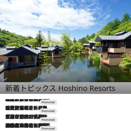
新着トピックス Hoshino Resorts
2026.7.31
【ホテル帰省】という選択肢をOMOが提案。家族とほどよい距離を保つには「昼は実家、夜は気兼ねなくホテルで！」
2026.7.24
【夏限定ディナーコース】旬を迎える稚鮎や花ズッキーニなどをイタリア・トスカーナの郷土料理の手法で満喫！
2026.7.17
「土佐和ハーブかき氷」がOMO7高知に登場！生姜、山椒、大葉など目にも舌にも涼を呼ぶ郷土の味
2026.7.10
NEW OPEN！【界 草津】名湯の地に誕生。趣の異なる2種の温泉と上州ならではの会席・蕎麦割烹など美食を味わう究極の癒やし旅