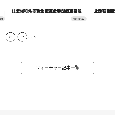
【銀座で出合う最旬美容】美髪ケアや上質な眠り…セルフケアのアップデートから、特別な名入れギフトまで。大人のための「ReFa GINZA」クルーズ
3
/
6
フィーチャー記事一覧