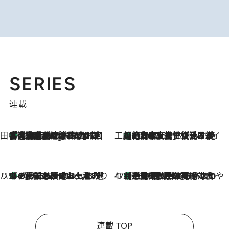
SERIES
連載
田中稲の勝手に再ブーム
「湘南乃風に憧れて」観客大盛上がりの“タオル回し”に、ラッパー顔負けの高速歌唱まで…さだまさし（74）のアグレッシブすぎる現在地
4 Hours Ago
工藤まやのおもてなしハワイ
【ハワイ土産】ローカルの絶大な支持で復活！ 絶品の幻クッキー《元ファンの日本人女性が受け継いだ名店》
2026.8.6
ハワイ賢者 リサのお気に入りリスト
あの伝説の限定トートも！ リニューアルした「ディーン＆デルーカ ハワイ」で必須のお土産8選
2026.8.6
47都道府県の手みやげ ひんやりスイーツで夏を満喫
【三重県】この夏絶対食べたい 冷やしておいしいおやつ3選 お餅×アイスの新感覚スイーツ
2026.8.6
連載 TOP