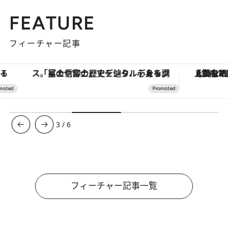
FEATURE
フィーチャー記事
「星のや富士」でデジタルデトックス。冨士信仰の歴史を辿り、心身を調える。
【銀座で出合う最旬美容】美髪ケアや上質な眠
3
/
6
フィーチャー記事一覧