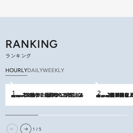
RANKING
ランキング
HOURLY
DAILY
WEEKLY
2026.8.5
【阿川佐和子さんの年とる力】なぜ70代で始めた趣味は“こんなに楽しい”のか？ ピアノ、俳句…スランプに陥っても続けられる“ある秘訣”とは
2026.8.5
【なぜ吉沢亮は「気配を消せる」のか？】興行収入208億の『国宝』を経て挑むミュージカル『ディア・エヴァン・ハンセン』。トップ俳優が舞台上でさらけ出した“孤独”とは
1 / 5