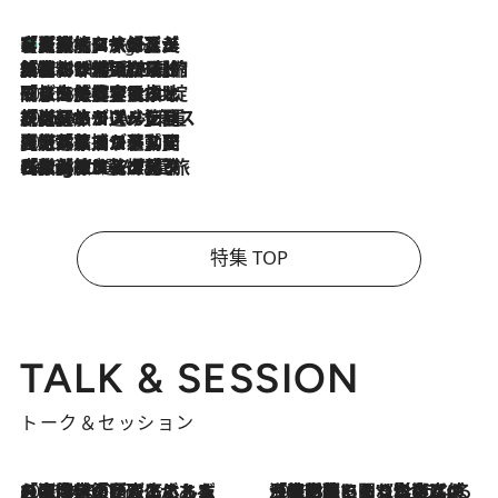
【厳選旅コスメ】「多機能アイテムがメイン！」旅好き美容エディターが選んだ夏旅ベストコスメを発表【Mサイズジップ】
7 Hours Ago
2026.8.6
「荷物が増えるほど旅ストレスは増す」美容ジャーナリストがたどり着いた最終結論。“化粧品を劇的に減らす”感動の凝縮美容とは
2026.8.6
「旅先には金髪ウィッグを持参」日本と同じメイクでは損してる!? 美容ジャーナリストが提案する“掟破りの旅美容”とは
2026.8.6
【厳選旅コスメ】「身軽さ＆UV対策重視！」ヘアアーティストshucoが選んだ夏旅ベストコスメを発表【Mサイズジップ】
2026.8.5
【厳選旅コスメ】国内をあちこち移動する河井菜摘が選んだ夏旅ベストコスメ発表！「リラックスアイテムはマスト」【Mサイズジップ】
2026.8.4
【厳選旅コスメ】「紫外線＆乾燥対策しながらメイク感も！」ヘア＆メイクGeorgeが選んだ夏旅ベストコスメを発表！【Mサイズジップ】
特集 TOP
TALK & SESSION
トーク＆セッション
2026.8.3
「今後値上げがあるとすれば…」「リスクがあるのは今年の冬」エネルギー専門家が語る、ホルムズ海峡封鎖が家庭にもたらす“ある心配”
2026.8.3
「住宅建てられない…」「サーチャージ料の高値が続いている」ホルムズ海峡封鎖による影響はいつまで続く？《エネルギー専門家に聞く“どうなる日本の暮らし”》