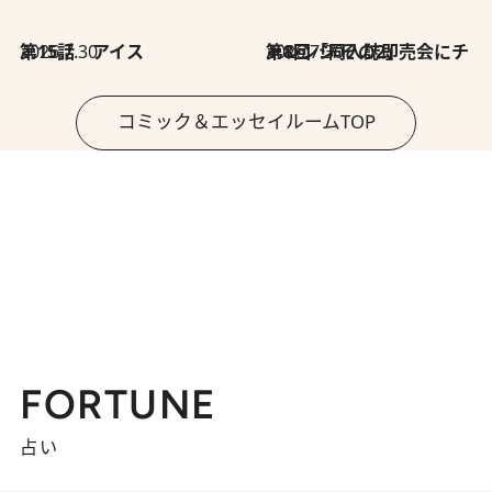
2026.7.30
第15話 アイス
2026.7.30
第8回「同人誌即売会にチャレンジ その2」
コミック＆エッセイルームTOP
FORTUNE
占い