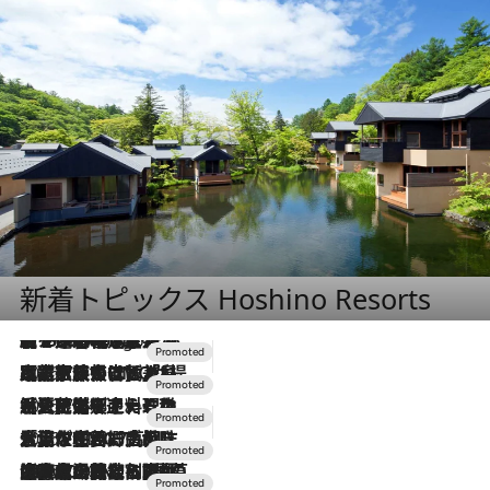
新着トピックス Hoshino Resorts
【トンボの足水浴】ヒノキの香りに包まれて涼感マックス！約13℃の湧水かけ流しを避暑地「星野温泉 トンボの湯」で体験
5 Hours Ago
2026.7.31
【ホテル帰省】という選択肢をOMOが提案。家族とほどよい距離を保つには「昼は実家、夜は気兼ねなくホテルで！」
2026.7.24
【夏限定ディナーコース】旬を迎える稚鮎や花ズッキーニなどをイタリア・トスカーナの郷土料理の手法で満喫！
2026.7.17
「土佐和ハーブかき氷」がOMO7高知に登場！生姜、山椒、大葉など目にも舌にも涼を呼ぶ郷土の味
2026.7.10
NEW OPEN！【界 草津】名湯の地に誕生。趣の異なる2種の温泉と上州ならではの会席・蕎麦割烹など美食を味わう究極の癒やし旅