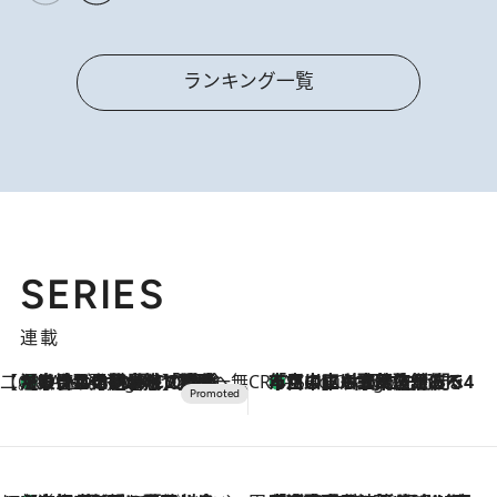
ランキング一覧
SERIES
連載
【CREA×星野リゾート】唯一無二。癒しと発見が待つ場所へ
【トンボの足水浴】ヒノキの香りに包まれて涼感マックス！約13℃の湧水かけ流しを避暑地「星野温泉 トンボの湯」で体験
5 Hours Ago
CREA'S CHOICE
「立川にも歌舞伎があるんだよ」 片岡仁左衛門・市川中車ら豪華座組みで4年目の立川立飛歌舞伎へ
7 Hours Ago