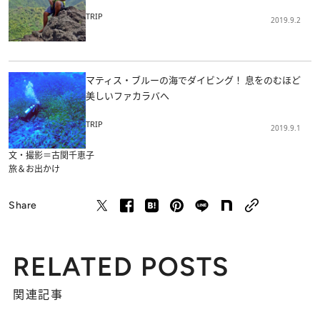
TRIP
2019.9.2
マティス・ブルーの海でダイビング！ 息をのむほど
美しいファカラバへ
TRIP
2019.9.1
文・撮影＝古関千恵子
旅＆お出かけ
Share
RELATED POSTS
関連記事