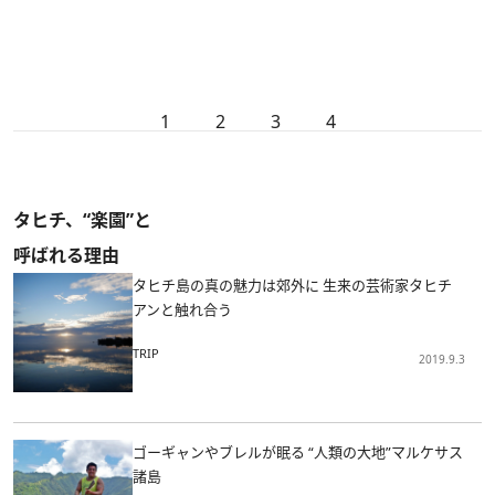
1
2
3
4
タヒチ、“楽園”と
呼ばれる理由
タヒチ島の真の魅力は郊外に 生来の芸術家タヒチ
アンと触れ合う
TRIP
2019.9.3
ゴーギャンやブレルが眠る “人類の大地”マルケサス
諸島