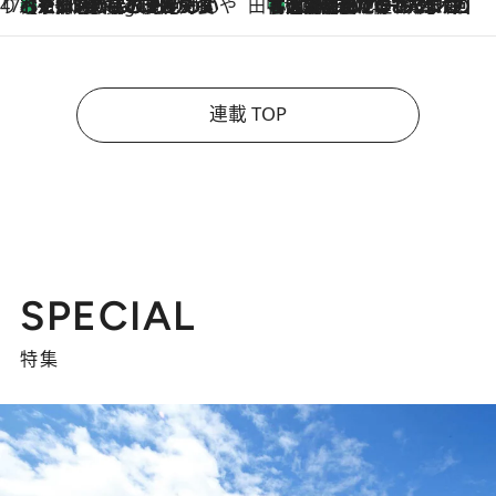
47都道府県の手みやげ ひんやりスイーツで夏を満喫
【京都府】この夏絶対食べたい 冷やしておいしいおやつ3選 ひと口目から心を掴む新緑のテリーヌ
7 Hours Ago
田中稲の勝手に再ブーム
「湘南乃風に憧れて」観客大盛上がりの“タオル回し”に、ラッパー顔負けの高速歌唱まで…さだまさし（74）のアグレッシブすぎる現在地
2026.8.7
連載 TOP
SPECIAL
特集