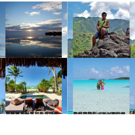
2019.9.3
タヒチ島の真の魅力は郊外に 生来の芸術家タヒチアンと触れ合う
旅＆お出かけ
2019.9.2
ゴーギャンやブレルが眠る “人類の大地”マルケサス諸島
旅＆お出かけ
2014.7.16
マーロン・ブランドの夢を乗せて誕生した 究極のプライベートアイランドリゾート
旅＆お出かけ
2015.6.21
青い空、白いビーチ、美しい夕陽……海の写真を上手く撮影するコツは？
ライフスタイル