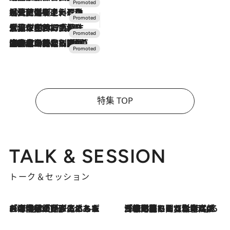
2026.7.24
【夏限定ディナーコース】旬を迎える稚鮎や花ズッキーニなどをイタリア・トスカーナの郷土料理の手法で満喫！
2026.7.17
「土佐和ハーブかき氷」がOMO7高知に登場！生姜、山椒、大葉など目にも舌にも涼を呼ぶ郷土の味
2026.7.10
NEW OPEN！【界 草津】名湯の地に誕生。趣の異なる2種の温泉と上州ならではの会席・蕎麦割烹など美食を味わう究極の癒やし旅
特集 TOP
TALK & SESSION
トーク＆セッション
2026.8.3
「今後値上げがあるとすれば…」「リスクがあるのは今年の冬」エネルギー専門家が語る、ホルムズ海峡封鎖が家庭にもたらす“ある心配”
2026.8.3
「住宅建てられない…」「サーチャージ料の高値が続いている」ホルムズ海峡封鎖による影響はいつまで続く？《エネルギー専門家に聞く“どうなる日本の暮らし”》