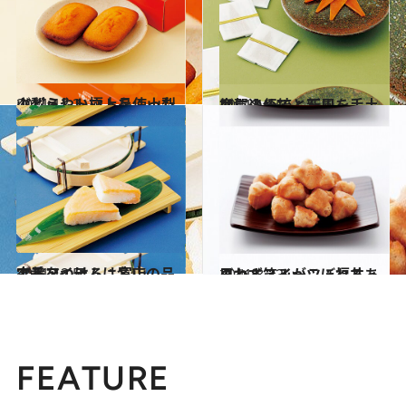
2011.12.2
ぶどうやトマトを使った山梨らしい極上品：山梨
グルメ
2011.12.5
加賀の伝統と新風を手土産に込めて：石川
グルメ
2011.12.5
定番アイテムは名店の品で差をつける：富山
グルメ
2011.8.22
思わず笑みがこぼれるあられ＆スイーツ：福井
グルメ
FEATURE