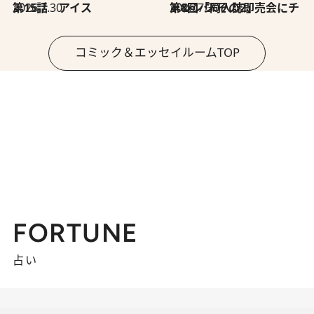
2026.7.30
第15話 アイス
2026.7.30
第8回「同人誌即売会にチャレンジ その2」
コミック＆エッセイルームTOP
FORTUNE
占い