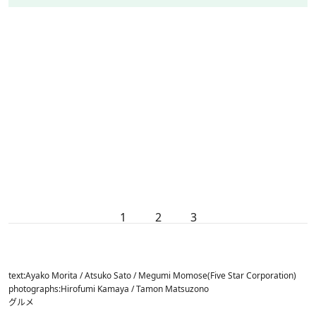
1
2
3
text:Ayako Morita / Atsuko Sato / Megumi Momose(Five Star Corporation)
photographs:Hirofumi Kamaya / Tamon Matsuzono
グルメ