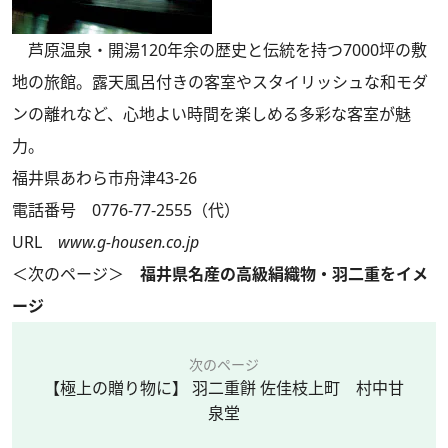
芦原温泉・開湯120年余の歴史と伝統を持つ7000坪の敷
地の旅館。露天風呂付きの客室やスタイリッシュな和モダ
ンの離れなど、心地よい時間を楽しめる多彩な客室が魅
力。
福井県あわら市舟津43-26
電話番号 0776-77-2555（代）
URL
www.g-housen.co.jp
＜次のページ＞
福井県名産の高級絹織物・羽二重をイメ
ージ
次のページ
【極上の贈り物に】 羽二重餅 佐佳枝上町 村中甘
泉堂