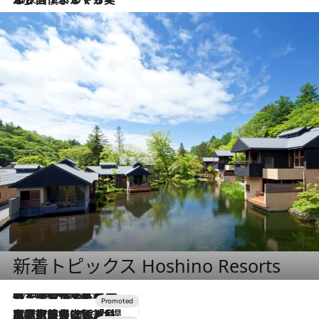
新着トピックス Hoshino Resorts
2026.8.7
【トンボの足水浴】ヒノキの香りに包まれて涼感マックス！約13℃の湧水かけ流しを避暑地「星野温泉 トンボの湯」で体験
2026.7.31
【ホテル帰省】という選択肢をOMOが提案。家族とほどよい距離を保つには「昼は実家、夜は気兼ねなくホテルで！」