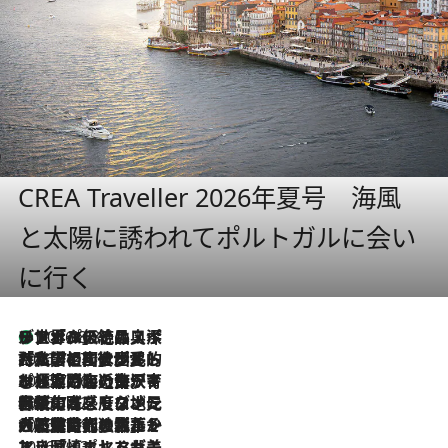
CREA Traveller 2026年夏号 海風
と太陽に誘われてポルトガルに会い
に行く
リスボンの絶品スイーツ「パステル・デ・ナタ」とは？ポルトガル伝統の奥深い世界へ
2026.8.8
2026.7.27
「私の祖国はポルトガル語です」国民的詩人フェルナンド・ペソアと、彼が愛した文学の街を歩く
2026.7.26
ポルトガル近海が育む極上の海の幸。キリリと冷えた白ワインと愉しむ、シーフード専門店の贅沢
2026.7.22
伝統の味をモダンに昇華。高感度な地元客が集う、リスボンの最旬ガストロノミー
2026.7.21
大航海時代の栄華から、震災、独裁、そして革命へ。ポルトガル・首都リスボンの石畳に刻まれた「歴史の光と影」
2026.7.13
エッセイ・ヤマザキマリ「慎ましくも美しき国 ポルトガル」