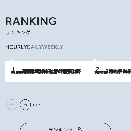
RANKING
ランキング
HOURLY
DAILY
WEEKLY
「最後に見られてよかった」上野動物園の東園パンダ舎が解体前に特別公開。8月16日まで延長されたパネル展と共に辿る“半世紀”のパンダ飼育《解体工事の図面あり》
2026.8.8
2026.8.3
《「文士の子ども被害者の会」発足！》阿川佐和子（72）が語る遠藤周作に北杜夫、劇作家・矢代静一の子どもたちの“文豪プライベート事件簿”
1 / 5
ランキング一覧