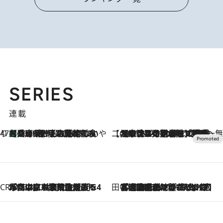
SERIES
連載
47都道府県の手みやげ ひんやりスイーツで夏を満喫
【兵庫県】この夏絶対食べたい 冷やしておいしいおやつ3選 淡路島の恵みをジェラートに集約
2026.8.8
【CREA×星野リゾート】唯一無二。癒しと発見が待つ場所へ
2026.8.7
【トンボの足水浴】ヒノキの香りに包まれて涼感マックス！約13℃の湧水かけ流しを避暑地「星野温泉 トンボの湯」で体験
CREA'S CHOICE
2026.8.7
「立川にも歌舞伎があるんだよ」 片岡仁左衛門・市川中車ら豪華座組みで4年目の立川立飛歌舞伎へ
田中稲の勝手に再ブーム
2026.8.7
「湘南乃風に憧れて」観客大盛上がりの“タオル回し”に、ラッパー顔負けの高速歌唱まで…さだまさし（74）のアグレッシブすぎる現在地