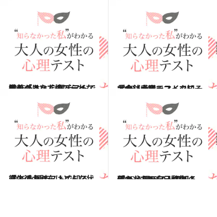
2015.6.21
愛着があって捨てられないものは？ 心理テストで知る「あなたのプライド」
占い
2015.5.30
大食い大会でマイクに一言！ 心理テストで知る「金銭感覚」
占い
2015.5.2
恋人のお財布はどんな状態？ 心理テストで知る「生活力」
占い
2015.4.18
預かってみたい動物は何？ 心理テストで知る「あなたの自己評価」
占い