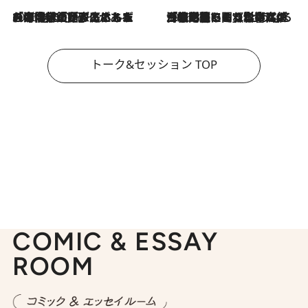
2026.8.3
「今後値上げがあるとすれば…」「リスクがあるのは今年の冬」エネルギー専門家が語る、ホルムズ海峡封鎖が家庭にもたらす“ある心配”
2026.8.3
「住宅建てられない…」「サーチャージ料の高値が続いている」ホルムズ海峡封鎖による影響はいつまで続く？《エネルギー専門家に聞く“どうなる日本の暮らし”》
トーク&セッション TOP
COMIC & ESSAY
ROOM