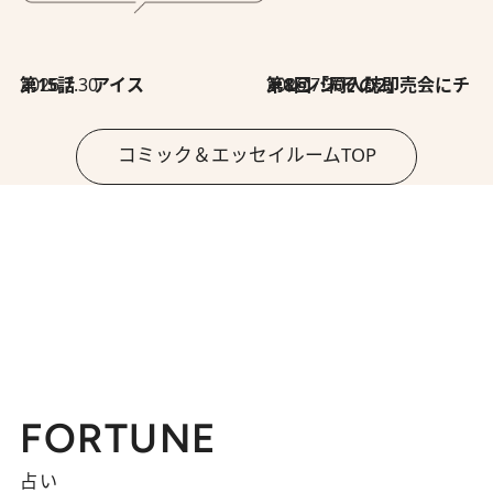
2026.7.30
第15話 アイス
2026.7.30
第8回「同人誌即売会にチャレンジ その2」
コミック＆エッセイルームTOP
FORTUNE
占い