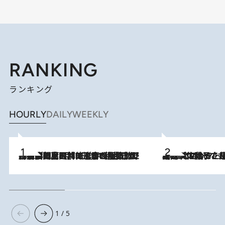
RANKING
ランキング
HOURLY
DAILY
WEEKLY
2026.8.8
「最後に見られてよかった」上野動物園の東園パンダ舎が解体前に特別公開。8月16日まで延長されたパネル展と共に辿る“半世紀”のパンダ飼育《解体工事の図面あり》
2026.8.5
【阿川佐和子さんの年とる力】なぜ70代で始めた趣味は“こんなに楽しい”のか？ ピアノ、俳句…スランプに陥っても続けられる“ある秘訣”とは
1 / 5