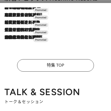
2026.8.7
【トンボの足水浴】ヒノキの香りに包まれて涼感マックス！約13℃の湧水かけ流しを避暑地「星野温泉 トンボの湯」で体験
2026.7.31
【ホテル帰省】という選択肢をOMOが提案。家族とほどよい距離を保つには「昼は実家、夜は気兼ねなくホテルで！」
2026.7.24
【夏限定ディナーコース】旬を迎える稚鮎や花ズッキーニなどをイタリア・トスカーナの郷土料理の手法で満喫！
2026.7.17
「土佐和ハーブかき氷」がOMO7高知に登場！生姜、山椒、大葉など目にも舌にも涼を呼ぶ郷土の味
2026.7.10
NEW OPEN！【界 草津】名湯の地に誕生。趣の異なる2種の温泉と上州ならではの会席・蕎麦割烹など美食を味わう究極の癒やし旅
特集 TOP
TALK & SESSION
トーク＆セッション