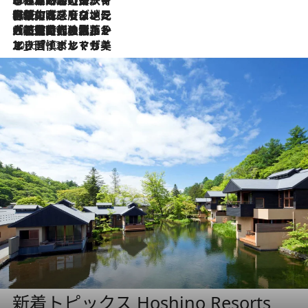
2026.7.22
伝統の味をモダンに昇華。高感度な地元客が集う、リスボンの最旬ガストロノミー
2026.7.21
大航海時代の栄華から、震災、独裁、そして革命へ。ポルトガル・首都リスボンの石畳に刻まれた「歴史の光と影」
2026.7.13
エッセイ・ヤマザキマリ「慎ましくも美しき国 ポルトガル」
新着トピックス Hoshino Resorts