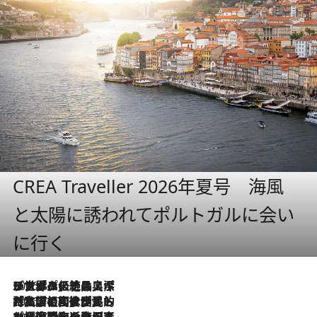
CREA Traveller 2026年夏号 海風
と太陽に誘われてポルトガルに会い
に行く
2026.8.8
リスボンの絶品スイーツ「パステル・デ・ナタ」とは？ポルトガル伝統の奥深い世界へ
2026.7.27
「私の祖国はポルトガル語です」国民的詩人フェルナンド・ペソアと、彼が愛した文学の街を歩く
2026.7.26
ポルトガル近海が育む極上の海の幸。キリリと冷えた白ワインと愉しむ、シーフード専門店の贅沢