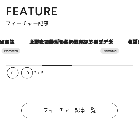
FEATURE
フィーチャー記事
【銀座で出合う最旬美容】美髪ケアや上質な眠り…セルフケアのアップデートから、特別な名入れギフトまで。大人のための「ReFa GINZA」クルーズ
【夏限定ディナーコース】旬を迎
3
/
6
フィーチャー記事一覧