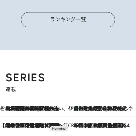
ランキング一覧
SERIES
連載
そおだよおこの関西おいしい、おやつ紀行
［大阪府箕面市］一皿一皿目の前で仕上げられる、料理を巧みに組み込んだアシェットデセールコース「ミチル アシェット デセール（Michiru assiette dessert）」
10 Hours Ago
47都道府県の手みやげ ひんやりスイーツで夏を満喫
【和歌山県】この夏絶対食べたい 冷やしておいしいおやつ3選 みかんがごろっと丸ごと入ったジュレ
10 Hours Ago
【CREA×星野リゾート】唯一無二。癒しと発見が待つ場所へ
2026.8.7
【トンボの足水浴】ヒノキの香りに包まれて涼感マックス！約13℃の湧水かけ流しを避暑地「星野温泉 トンボの湯」で体験
CREA'S CHOICE
2026.8.7
「立川にも歌舞伎があるんだよ」 片岡仁左衛門・市川中車ら豪華座組みで4年目の立川立飛歌舞伎へ