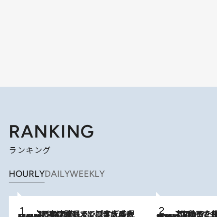
RANKING
ランキング
HOURLY
DAILY
WEEKLY
2026.8.7
「湘南乃風に憧れて」観客大盛上がりの“タオル回し”に、ラッパー顔負けの高速歌唱まで…さだまさし（74）のアグレッシブすぎる現在地
2026.8.5
【阿川佐和子さんの年とる力】なぜ70代で始めた趣味は“こんなに楽しい”のか？ ピアノ、俳句…スランプに陥っても続けられる“ある秘訣”とは