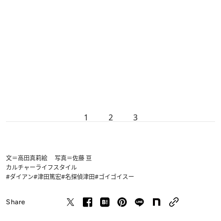
1
2
3
文＝高田真莉絵 写真＝佐藤 亘
カルチャー
ライフスタイル
#ダイアン
#津田篤宏
#名探偵津田
#ゴイゴイスー
Share