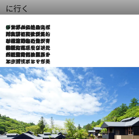
に行く
リスボンの絶品スイーツ「パステル・デ・ナタ」とは？ポルトガル伝統の奥深い世界へ
46 Minutes Ago
2026.7.27
「私の祖国はポルトガル語です」国民的詩人フェルナンド・ペソアと、彼が愛した文学の街を歩く
2026.7.26
ポルトガル近海が育む極上の海の幸。キリリと冷えた白ワインと愉しむ、シーフード専門店の贅沢
2026.7.22
伝統の味をモダンに昇華。高感度な地元客が集う、リスボンの最旬ガストロノミー
2026.7.21
大航海時代の栄華から、震災、独裁、そして革命へ。ポルトガル・首都リスボンの石畳に刻まれた「歴史の光と影」
2026.7.13
エッセイ・ヤマザキマリ「慎ましくも美しき国 ポルトガル」