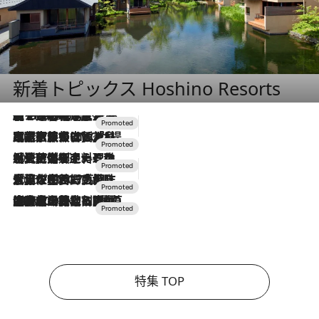
新着トピックス Hoshino Resorts
【トンボの足水浴】ヒノキの香りに包まれて涼感マックス！約13℃の湧水かけ流しを避暑地「星野温泉 トンボの湯」で体験
2026.8.7
2026.7.31
【ホテル帰省】という選択肢をOMOが提案。家族とほどよい距離を保つには「昼は実家、夜は気兼ねなくホテルで！」
2026.7.24
【夏限定ディナーコース】旬を迎える稚鮎や花ズッキーニなどをイタリア・トスカーナの郷土料理の手法で満喫！
2026.7.17
「土佐和ハーブかき氷」がOMO7高知に登場！生姜、山椒、大葉など目にも舌にも涼を呼ぶ郷土の味
2026.7.10
NEW OPEN！【界 草津】名湯の地に誕生。趣の異なる2種の温泉と上州ならではの会席・蕎麦割烹など美食を味わう究極の癒やし旅
特集 TOP