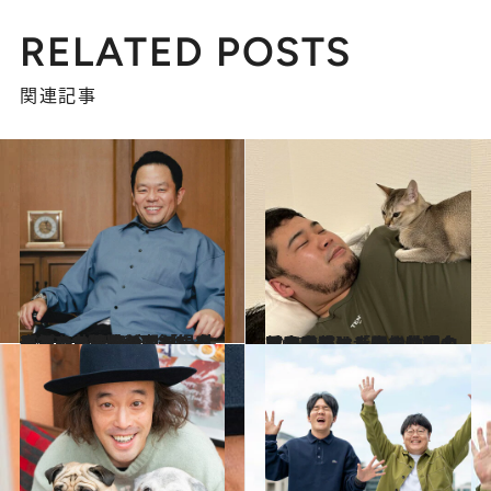
RELATED POSTS
関連記事
2026.5.27
【初めから読む】「緑すぎるって何やねん！」ダイアン・津田が明かす息子との共同生活、コールドプレスジュースを作る日々…大躍進の裏で“一生忘れない”挫折経験も
カルチャー
2025.6.6
【令和ロマン・松井ケムリと愛猫】「生き物の名前は全部、幸子でいい。それ以外は人間の傲慢」愛するあまりSNSに猫の写真を載せられない理由とは？
カルチャー