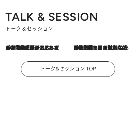
TALK & SESSION
トーク＆セッション
2026.8.3
「今後値上げがあるとすれば…」「リスクがあるのは今年の冬」エネルギー専門家が語る、ホルムズ海峡封鎖が家庭にもたらす“ある心配”
2026.8.3
「住宅建てられない…」「サーチャージ料の高値が続いている」ホルムズ海峡封鎖による影響はいつまで続く？《エネルギー専門家に聞く“どうなる日本の暮らし”》
トーク&セッション TOP