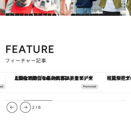
2026.3.9
《老パグはシワがなくなってかわいい！》「老犬と暮らすのが夢で…」「子育ての予行練習も」2匹のパグとエレキコミック・やついいちろうとの毎日
カルチャー
2026.5.23
イワナに山菜、自家製こんにゃく…同郷タレントも驚く群馬出身芸人（47）の“昔話”のような食生活「カップラーメンやツナ缶に憧れてました」
グルメ
FEATURE
フィーチャー記事
【夏限定ディナーコース】旬を迎える稚鮎や花ズッキーニなどをイタリア・トスカーナの郷土料理の手法で満喫！
3
/
6