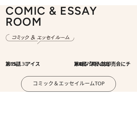
COMIC & ESSAY
ROOM
2026.7.30
第15話 アイス
2026.7.30
第8回「同人誌即売会にチャレンジ その2」
コミック＆エッセイルームTOP