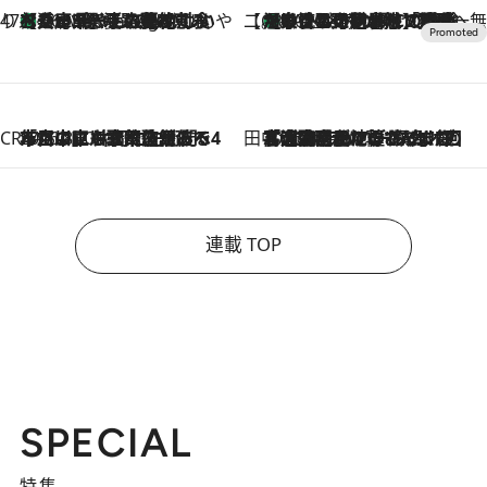
47都道府県の手みやげ ひんやりスイーツで夏を満喫
【兵庫県】この夏絶対食べたい 冷やしておいしいおやつ3選 淡路島の恵みをジェラートに集約
46 Minutes Ago
【CREA×星野リゾート】唯一無二。癒しと発見が待つ場所へ
【トンボの足水浴】ヒノキの香りに包まれて涼感マックス！約13℃の湧水かけ流しを避暑地「星野温泉 トンボの湯」で体験
2026.8.7
CREA'S CHOICE
2026.8.7
「立川にも歌舞伎があるんだよ」 片岡仁左衛門・市川中車ら豪華座組みで4年目の立川立飛歌舞伎へ
田中稲の勝手に再ブーム
2026.8.7
「湘南乃風に憧れて」観客大盛上がりの“タオル回し”に、ラッパー顔負けの高速歌唱まで…さだまさし（74）のアグレッシブすぎる現在地
連載 TOP
SPECIAL
特集