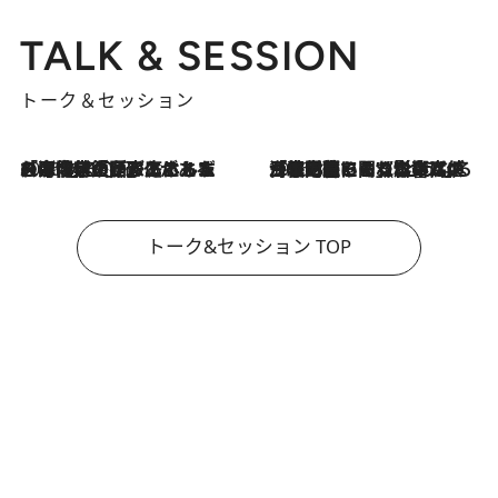
TALK & SESSION
トーク＆セッション
2026.8.3
「今後値上げがあるとすれば…」「リスクがあるのは今年の冬」エネルギー専門家が語る、ホルムズ海峡封鎖が家庭にもたらす“ある心配”
2026.8.3
「住宅建てられない…」「サーチャージ料の高値が続いている」ホルムズ海峡封鎖による影響はいつまで続く？《エネルギー専門家に聞く“どうなる日本の暮らし”》
トーク&セッション TOP