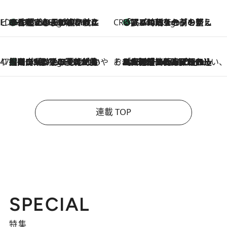
ビューティいいもの集め EDITORS' BEST
35℃超えの日の夜、枕にひと吹き！ BAUMのルームスプレーが、ひのきの香りで心まで解きほぐす
4 Hours Ago
CREA'S CHOICE
「眠る時刻をセットする」——眠りの前を整える、バルミューダの新しいアプローチ
4 Hours Ago
47都道府県の手みやげ ひんやりスイーツで夏を満喫
【岡山県】この夏絶対食べたい 冷やしておいしいおやつ3選 フルーツが主役のプリンやアイスが勢揃い
4 Hours Ago
そおだよおこの関西おいしい、おやつ紀行
2026.8.9
［大阪府箕面市］一皿一皿目の前で仕上げられる、料理を巧みに組み込んだアシェットデセールコース「ミチル アシェット デセール（Michiru assiette dessert）」
連載 TOP
SPECIAL
特集