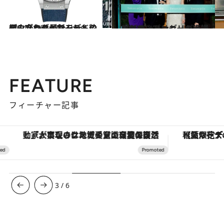
2014.6.30
デニムとダイヤモンドの組み合わせがなんとも粋なウブロの最新モデル
コミック ＆ エッセイ
2014.6.20
パリのシャンゼリゼ大通りにティファニーの旗艦店がオープン
旅＆お出かけ
FEATURE
フィーチャー記事
「大事なのは地域の意識を変えること」。ロレックス賞受賞の自然保護活動家が実現させたナイジェリアの自然環境の復活
【夏限定ディナーコース】旬を迎
3
/
6