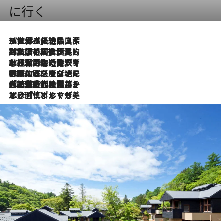
に行く
2026.8.8
リスボンの絶品スイーツ「パステル・デ・ナタ」とは？ポルトガル伝統の奥深い世界へ
2026.7.27
「私の祖国はポルトガル語です」国民的詩人フェルナンド・ペソアと、彼が愛した文学の街を歩く
2026.7.26
ポルトガル近海が育む極上の海の幸。キリリと冷えた白ワインと愉しむ、シーフード専門店の贅沢
2026.7.22
伝統の味をモダンに昇華。高感度な地元客が集う、リスボンの最旬ガストロノミー
2026.7.21
大航海時代の栄華から、震災、独裁、そして革命へ。ポルトガル・首都リスボンの石畳に刻まれた「歴史の光と影」
2026.7.13
エッセイ・ヤマザキマリ「慎ましくも美しき国 ポルトガル」