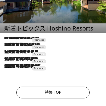
新着トピックス Hoshino Resorts
2026.8.7
【トンボの足水浴】ヒノキの香りに包まれて涼感マックス！約13℃の湧水かけ流しを避暑地「星野温泉 トンボの湯」で体験
2026.7.31
【ホテル帰省】という選択肢をOMOが提案。家族とほどよい距離を保つには「昼は実家、夜は気兼ねなくホテルで！」
2026.7.24
【夏限定ディナーコース】旬を迎える稚鮎や花ズッキーニなどをイタリア・トスカーナの郷土料理の手法で満喫！
2026.7.17
「土佐和ハーブかき氷」がOMO7高知に登場！生姜、山椒、大葉など目にも舌にも涼を呼ぶ郷土の味
2026.7.10
NEW OPEN！【界 草津】名湯の地に誕生。趣の異なる2種の温泉と上州ならではの会席・蕎麦割烹など美食を味わう究極の癒やし旅
特集 TOP