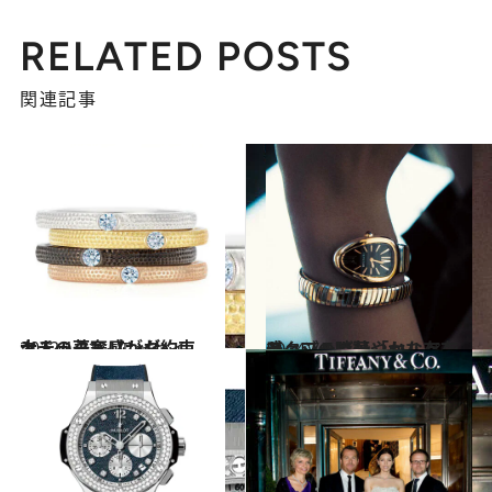
RELATED POSTS
関連記事
2012.1.31
クチュール感がお約束。大人の華奢リング
コミック ＆ エッセイ
2014.7.5
セクシーで華やかな存在感 ブルガリ「セルペンティ」の時計
ファッション