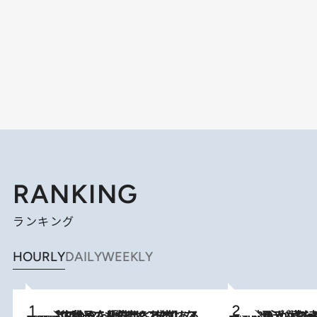
RANKING
ランキング
HOURLY
DAILY
WEEKLY
2026.8.5
【阿川佐和子さんの年とる力】なぜ70代で始めた趣味は“こんなに楽しい”のか？ ピアノ、俳句…スランプに陥っても続けられる“ある秘訣”とは
2026.8.8
《北欧の人々の幸福度が高いのは…》元デンマーク親善大使が出会った“心が満たされる暮らし”「いいかげんにヒュッゲしなさい！」