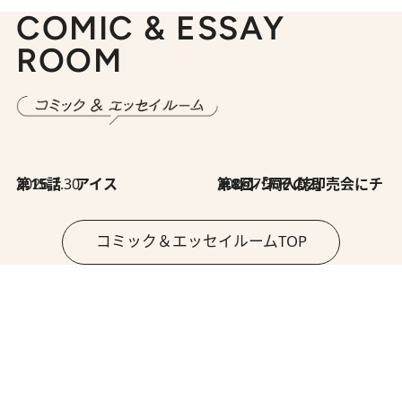
COMIC & ESSAY
ROOM
2026.7.30
第15話 アイス
2026.7.30
第8回「同人誌即売会にチャレンジ その2」
コミック＆エッセイルームTOP