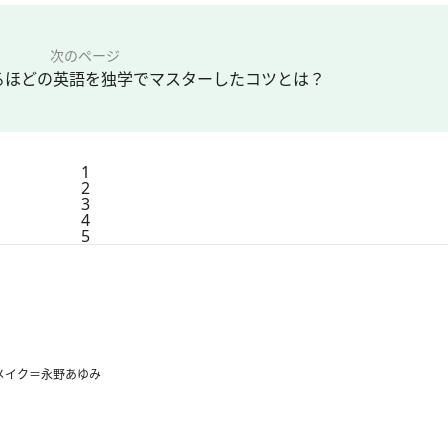
次のページ
るほどの英語を独学でマスターしたコツとは？
1
2
3
4
5
メイク＝永野あゆみ