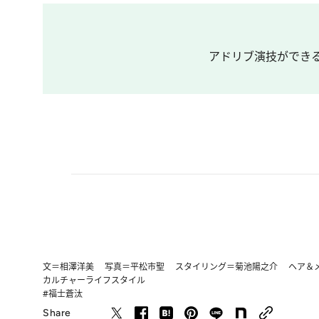
アドリブ演技ができ
文＝相澤洋美 写真＝平松市聖 スタイリング＝菊池陽之介 ヘア＆
カルチャー
ライフスタイル
#福士蒼汰
Share