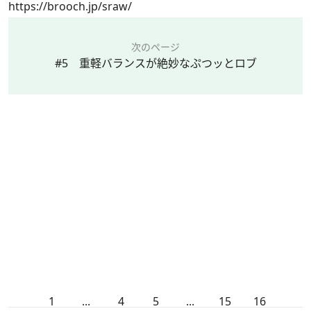
https://brooch.jp/sraw/
次のページ
#5 重軽バランスが絶妙なぷつッとロブ
1
...
4
5
...
15
16