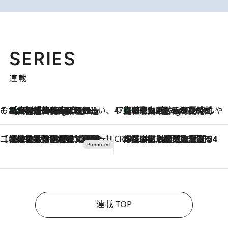
SERIES
連載
そおだよおこの関西おいしい、おやつ紀行
［大阪府箕面市］一皿一皿目の前で仕上げられる、料理を巧みに組み込んだアシェットデセールコース「ミチル アシェット デセール（Michiru assiette dessert）」
10 Hours Ago
47都道府県の手みやげ ひんやりスイーツで夏を満喫
【和歌山県】この夏絶対食べたい 冷やしておいしいおやつ3選 みかんがごろっと丸ごと入ったジュレ
10 Hours Ago
【CREA×星野リゾート】唯一無二。癒しと発見が待つ場所へ
2026.8.7
【トンボの足水浴】ヒノキの香りに包まれて涼感マックス！約13℃の湧水かけ流しを避暑地「星野温泉 トンボの湯」で体験
CREA'S CHOICE
2026.8.7
「立川にも歌舞伎があるんだよ」 片岡仁左衛門・市川中車ら豪華座組みで4年目の立川立飛歌舞伎へ
連載 TOP