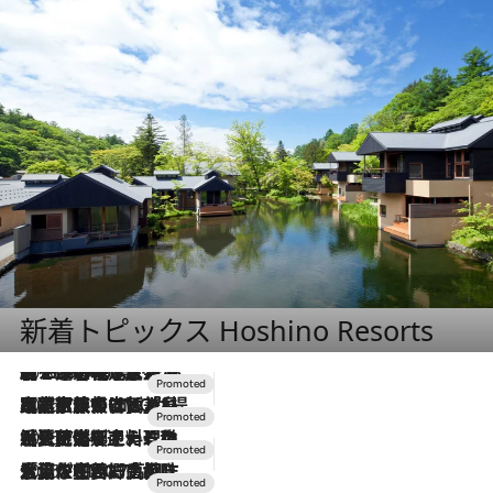
新着トピックス Hoshino Resorts
2026.8.7
【トンボの足水浴】ヒノキの香りに包まれて涼感マックス！約13℃の湧水かけ流しを避暑地「星野温泉 トンボの湯」で体験
2026.7.31
【ホテル帰省】という選択肢をOMOが提案。家族とほどよい距離を保つには「昼は実家、夜は気兼ねなくホテルで！」
2026.7.24
【夏限定ディナーコース】旬を迎える稚鮎や花ズッキーニなどをイタリア・トスカーナの郷土料理の手法で満喫！
2026.7.17
「土佐和ハーブかき氷」がOMO7高知に登場！生姜、山椒、大葉など目にも舌にも涼を呼ぶ郷土の味