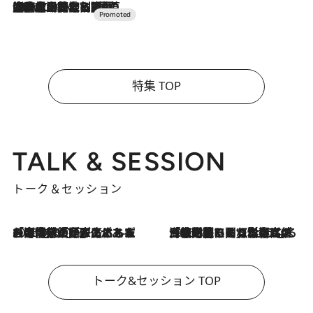
2026.7.10
NEW OPEN！【界 草津】名湯の地に誕生。趣の異なる2種の温泉と上州ならではの会席・蕎麦割烹など美食を味わう究極の癒やし旅
特集 TOP
TALK & SESSION
トーク＆セッション
2026.8.3
「今後値上げがあるとすれば…」「リスクがあるのは今年の冬」エネルギー専門家が語る、ホルムズ海峡封鎖が家庭にもたらす“ある心配”
2026.8.3
「住宅建てられない…」「サーチャージ料の高値が続いている」ホルムズ海峡封鎖による影響はいつまで続く？《エネルギー専門家に聞く“どうなる日本の暮らし”》
トーク&セッション TOP