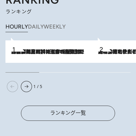
ランキング
HOURLY
DAILY
WEEKLY
2026.8.8
「最後に見られてよかった」上野動物園の東園パンダ舎が解体前に特別公開。8月16日まで延長されたパネル展と共に辿る“半世紀”のパンダ飼育《解体工事の図面あり》
2026.8.3
《「文士の子ども被害者の会」発足！》阿川佐和子（72）が語る遠藤周作に北杜夫、劇作家・矢代静一の子どもたちの“文豪プライベート事件簿”
1 / 5
ランキング一覧