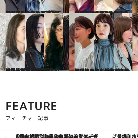
2025.10.4
真似するだけでアカ抜け！大人のための“失敗しない”ショート＆ボブ【ミニマムショート、ダブルラインボブほか】
ビューティ＆ヘルス
2025.7.12
【猛暑でも涼しい！】夏の“軽やか”ヘアスタイル15選《毛先が弾む鎖骨ミディ、美人度格上げのミニボブ、ツヤやか大人ショートほか》
ビューティ＆ヘルス
2025.7.12
【夏の髪悩み解決！】うねり・広がり・パサつき……お洒落に解決してくれるヘア15選《すっきり見えボブ、透明感カラー、くせ毛をいかしたパーマほか》【湿気、紫外線対策】
ビューティ＆ヘルス
2025.4.5
【長持ちする！】お洒落なヘアスタイル15選 頻繁にサロンに通えない人はこれ！《小顔効果抜群ボブ、スタイル良くみえるショートボブほか》
ビューティ＆ヘルス
FEATURE
フィーチャー記事
「土佐和ハーブかき氷」がOMO7高知に登場！生姜、山椒、大葉など目にも舌にも涼を呼ぶ郷土の味
【夏限定ディナーコース】旬を迎