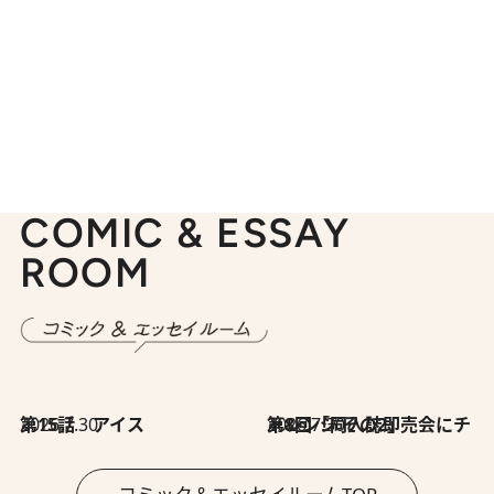
COMIC & ESSAY
ROOM
2026.7.30
第15話 アイス
2026.7.30
第8回「同人誌即売会にチャレンジ その2」