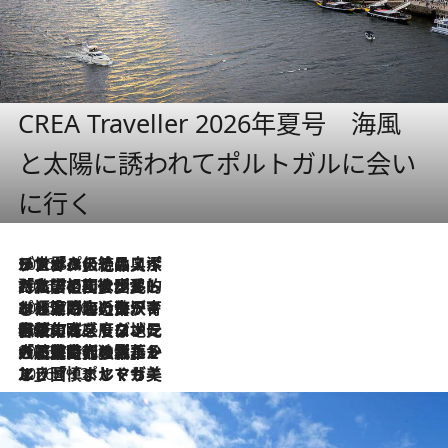
CREA Traveller 2026年夏号 海風
と太陽に誘われてポルトガルに会い
に行く
2026.8.8
リスボンの絶品スイーツ「パステル・デ・ナタ」とは？ポルトガル伝統の奥深い世界へ
2026.7.27
「私の祖国はポルトガル語です」国民的詩人フェルナンド・ペソアと、彼が愛した文学の街を歩く
2026.7.26
ポルトガル近海が育む極上の海の幸。キリリと冷えた白ワインと愉しむ、シーフード専門店の贅沢
2026.7.22
伝統の味をモダンに昇華。高感度な地元客が集う、リスボンの最旬ガストロノミー
2026.7.21
大航海時代の栄華から、震災、独裁、そして革命へ。ポルトガル・首都リスボンの石畳に刻まれた「歴史の光と影」
2026.7.13
エッセイ・ヤマザキマリ「慎ましくも美しき国 ポルトガル」