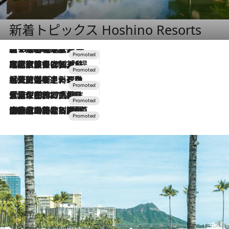
新着トピックス Hoshino Resorts
【トンボの足水浴】ヒノキの香りに包まれて涼感マックス！約13℃の湧水かけ流しを避暑地「星野温泉 トンボの湯」で体験
2026.8.7
2026.7.31
【ホテル帰省】という選択肢をOMOが提案。家族とほどよい距離を保つには「昼は実家、夜は気兼ねなくホテルで！」
2026.7.24
【夏限定ディナーコース】旬を迎える稚鮎や花ズッキーニなどをイタリア・トスカーナの郷土料理の手法で満喫！
2026.7.17
「土佐和ハーブかき氷」がOMO7高知に登場！生姜、山椒、大葉など目にも舌にも涼を呼ぶ郷土の味
2026.7.10
NEW OPEN！【界 草津】名湯の地に誕生。趣の異なる2種の温泉と上州ならではの会席・蕎麦割烹など美食を味わう究極の癒やし旅