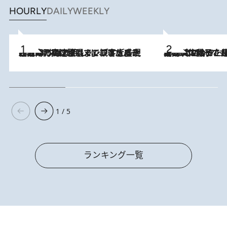
HOURLY
DAILY
WEEKLY
2026.8.7
「湘南乃風に憧れて」観客大盛上がりの“タオル回し”に、ラッパー顔負けの高速歌唱まで…さだまさし（74）のアグレッシブすぎる現在地
2026.8.5
【阿川佐和子さんの年とる力】なぜ70代で始めた趣味は“こんなに楽しい”のか？ ピアノ、俳句…スランプに陥っても続けられる“ある秘訣”とは
1 / 5
ランキング一覧