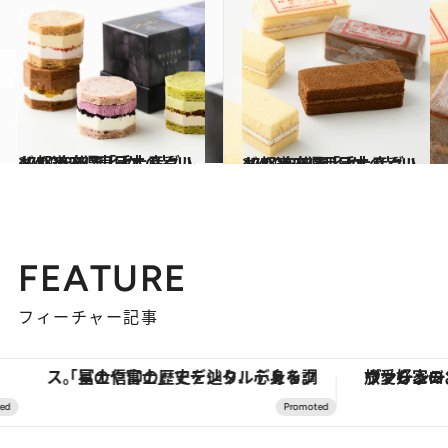
2024.12.27
47都道府県「手土産グルメ」2025 “東日本の旨いもの”を総まとめ
グルメ
2024.12.27
47都道府県「手土産グルメ」2025 “西日本の旨いもの”を総まとめ
グルメ
FEATURE
フィーチャー記事
「星のや富士」でデジタルデトックス。冨士信仰の歴史を辿り、心身を調える。
ヴァシュロン・コンスタンタン