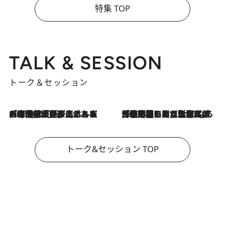
特集 TOP
TALK & SESSION
トーク＆セッション
2026.8.3
「今後値上げがあるとすれば…」「リスクがあるのは今年の冬」エネルギー専門家が語る、ホルムズ海峡封鎖が家庭にもたらす“ある心配”
2026.8.3
「住宅建てられない…」「サーチャージ料の高値が続いている」ホルムズ海峡封鎖による影響はいつまで続く？《エネルギー専門家に聞く“どうなる日本の暮らし”》
トーク&セッション TOP