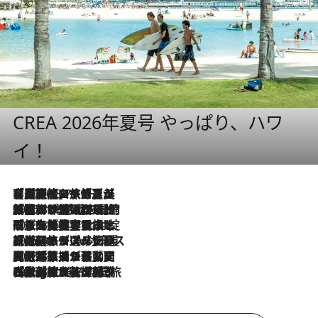
CREA 2026年夏号 やっぱり、ハワ
イ！
【厳選旅コスメ】「多機能アイテムがメイン！」旅好き美容エディターが選んだ夏旅ベストコスメを発表【Mサイズジップ】
2026.8.7
2026.8.6
「荷物が増えるほど旅ストレスは増す」美容ジャーナリストがたどり着いた最終結論。“化粧品を劇的に減らす”感動の凝縮美容とは
2026.8.6
「旅先には金髪ウィッグを持参」日本と同じメイクでは損してる!? 美容ジャーナリストが提案する“掟破りの旅美容”とは
2026.8.6
【厳選旅コスメ】「身軽さ＆UV対策重視！」ヘアアーティストshucoが選んだ夏旅ベストコスメを発表【Mサイズジップ】
2026.8.5
【厳選旅コスメ】国内をあちこち移動する河井菜摘が選んだ夏旅ベストコスメ発表！「リラックスアイテムはマスト」【Mサイズジップ】
2026.8.4
【厳選旅コスメ】「紫外線＆乾燥対策しながらメイク感も！」ヘア＆メイクGeorgeが選んだ夏旅ベストコスメを発表！【Mサイズジップ】