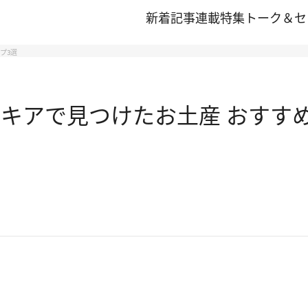
新着記事
連載
特集
トーク＆セ
プ3選
スキアで見つけたお土産 おすす