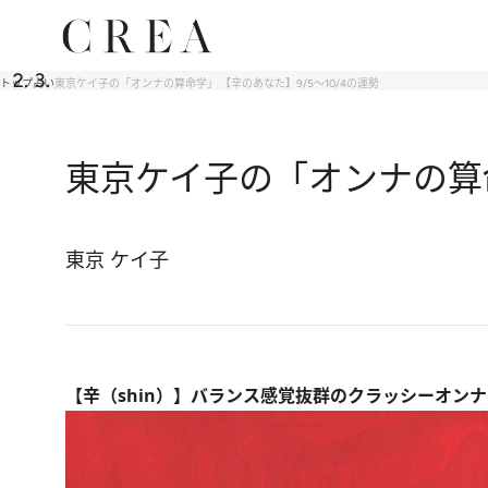
トップ
占い
東京ケイ子の「オンナの算命学」 【辛のあなた】9/5～10/4の運勢
東京ケイ子の「オンナの算命
東京 ケイ子
【辛（shin）】バランス感覚抜群のクラッシーオンナ