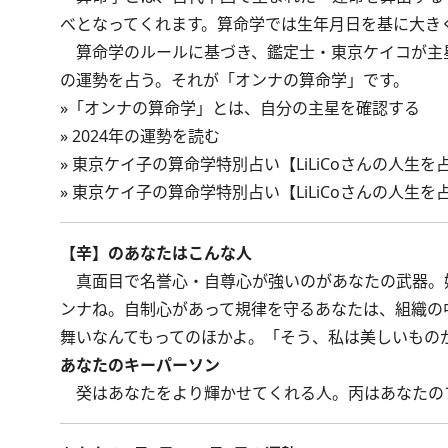
べとなってくれます。算命学では生年月日を基に大き
算命学のルールに基づき、鑑定士・東京ケイコが主
の運勢を占う。それが「オンナの算命学」です。
»
「オンナの算命学」とは、自分の主星を確認する
»
2024年の運勢を読む
»
東京ケイ子の算命学特別占い【LiLiCoさんの人生
»
東京ケイ子の算命学特別占い【LiLiCoさんの人生
【辛】のあなたはこんな人
真面目で名誉心・自尊心が強いのがあなたの武器。
ンナね。自制心があって規律を守るあなたは、組織の
舞いなんてもってのほかよ。「そう、私は美しいもの
あなたのキーパーソン
癸はあなたをより輝かせてくれる人。丙はあなたの