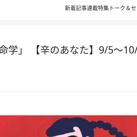
新着記事
連載
特集
トーク＆セ
学」 【辛のあなた】9/5～10