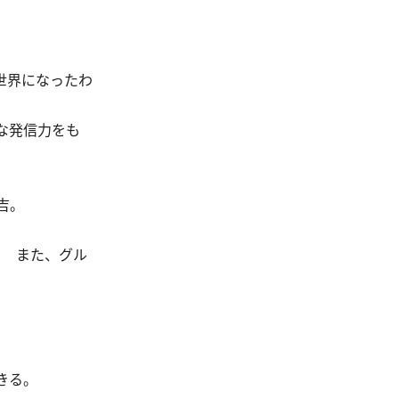
世界になったわ
な発信力をも
吉。
！ また、グル
きる。