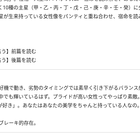
く10種の主星（甲・乙・丙・丁・戊・己・庚・辛・壬・癸）に
星が生来持っている女性像をパンティと重ね合わせ、宿命を読
を占う】前篇を読む
を占う】後篇を読む
好機で動き、劣勢のタイミングでは素早く引き下がるバランス
中でも輝いているはず。プライドが高い女性ってやっぱり素敵
が好き」。あなたはあなたの美学をちゃんと持っている人なの
ブレーキ的存在。