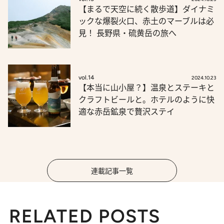
【まるで天空に続く散歩道】ダイナミ
ックな爆裂火口、赤土のマーブルは必
見！ 長野県・硫黄岳の旅へ
vol.14
2024.10.23
【本当に山小屋？】温泉とステーキと
クラフトビールと。ホテルのように快
適な赤岳鉱泉で贅沢ステイ
連載記事一覧
RELATED POSTS