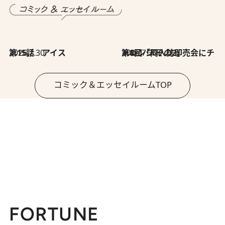
2026.7.30
第15話 アイス
2026.7.30
第8回「同人誌即売会にチャレンジ その2」
コミック＆エッセイルームTOP
FORTUNE