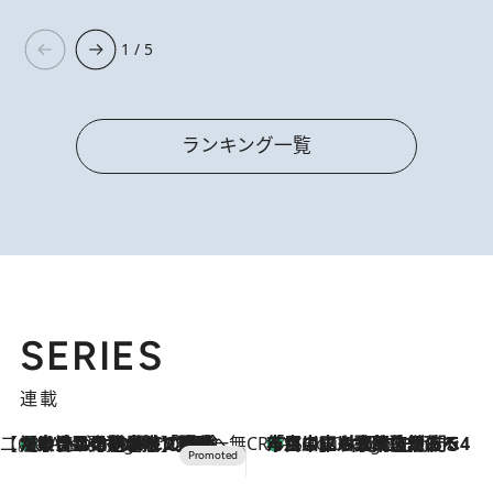
1 / 5
ランキング一覧
SERIES
連載
【CREA×星野リゾート】唯一無二。癒しと発見が待つ場所へ
【トンボの足水浴】ヒノキの香りに包まれて涼感マックス！約13℃の湧水かけ流しを避暑地「星野温泉 トンボの湯」で体験
6 Hours Ago
CREA'S CHOICE
「立川にも歌舞伎があるんだよ」 片岡仁左衛門・市川中車ら豪華座組みで4年目の立川立飛歌舞伎へ
8 Hours Ago