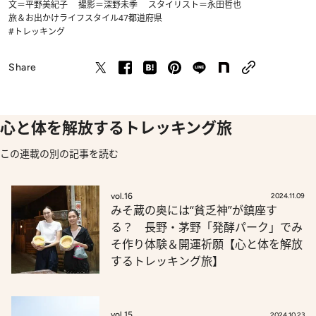
文＝平野美紀子 撮影＝深野未季 スタイリスト＝永田哲也
旅＆お出かけ
ライフスタイル
47都道府県
#トレッキング
Share
心と体を解放するトレッキング旅
この連載の別の記事を読む
vol.16
2024.11.09
みそ蔵の奥には“貧乏神”が鎮座す
る？ 長野・茅野「発酵パーク」でみ
そ作り体験＆開運祈願【心と体を解放
するトレッキング旅】
vol.15
2024.10.23