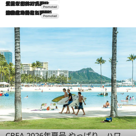
2026.7.17
「土佐和ハーブかき氷」がOMO7高知に登場！生姜、山椒、大葉など目にも舌にも涼を呼ぶ郷土の味
2026.7.10
NEW OPEN！【界 草津】名湯の地に誕生。趣の異なる2種の温泉と上州ならではの会席・蕎麦割烹など美食を味わう究極の癒やし旅
CREA 2026年夏号 やっぱり、ハワ