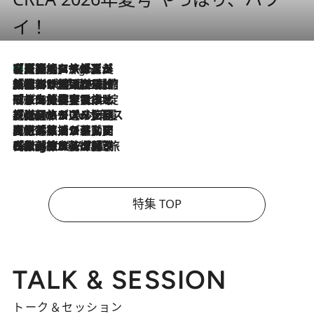
イ！
【厳選旅コスメ】「多機能アイテムがメイン！」旅好き美容エディターが選んだ夏旅ベストコスメを発表【Mサイズジップ】
8 Hours Ago
2026.8.6
「荷物が増えるほど旅ストレスは増す」美容ジャーナリストがたどり着いた最終結論。“化粧品を劇的に減らす”感動の凝縮美容とは
2026.8.6
「旅先には金髪ウィッグを持参」日本と同じメイクでは損してる!? 美容ジャーナリストが提案する“掟破りの旅美容”とは
2026.8.6
【厳選旅コスメ】「身軽さ＆UV対策重視！」ヘアアーティストshucoが選んだ夏旅ベストコスメを発表【Mサイズジップ】
2026.8.5
【厳選旅コスメ】国内をあちこち移動する河井菜摘が選んだ夏旅ベストコスメ発表！「リラックスアイテムはマスト」【Mサイズジップ】
2026.8.4
【厳選旅コスメ】「紫外線＆乾燥対策しながらメイク感も！」ヘア＆メイクGeorgeが選んだ夏旅ベストコスメを発表！【Mサイズジップ】
特集 TOP
TALK & SESSION
トーク＆セッション