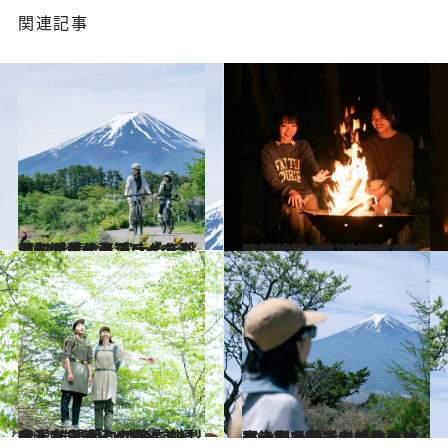
関連記事
2024.7.7
【#2を読む】富士山を眺めながらの贅沢ライド！ 河口湖サイクリングで楽しむコーヒーブレイクと山梨の手仕事
ライフスタイル
2024.7.7
【#3を読む】夜は焚き火でチルアウト。サブスク別荘【SANU】でかなえる“自然と共に生きる”宿泊体験
ライフスタイル
2024.6.15
木漏れ日そそぐ新緑トレイルへ 陽射し対策にも◎！ 推し山コスメも 山梨県・三ツ峠山の旅＜前編＞
ライフスタイル
2024.6.15
富士山を間近に感じる絶景ラウンジで心と体をリセット。初心者でも登れる山梨県・三ツ峠山の旅＜後編＞
ライフスタイル