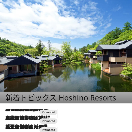
新着トピックス Hoshino Resorts
【トンボの足水浴】ヒノキの香りに包まれて涼感マックス！約13℃の湧水かけ流しを避暑地「星野温泉 トンボの湯」で体験
6 Hours Ago
2026.7.31
【ホテル帰省】という選択肢をOMOが提案。家族とほどよい距離を保つには「昼は実家、夜は気兼ねなくホテルで！」
2026.7.24
【夏限定ディナーコース】旬を迎える稚鮎や花ズッキーニなどをイタリア・トスカーナの郷土料理の手法で満喫！