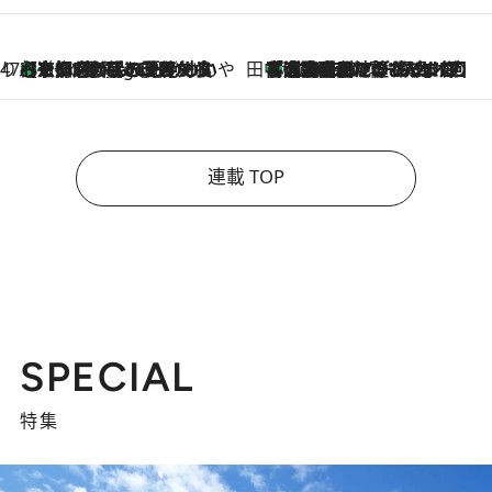
47都道府県の手みやげ ひんやりスイーツで夏を満喫
【京都府】この夏絶対食べたい 冷やしておいしいおやつ3選 ひと口目から心を掴む新緑のテリーヌ
8 Hours Ago
田中稲の勝手に再ブーム
「湘南乃風に憧れて」観客大盛上がりの“タオル回し”に、ラッパー顔負けの高速歌唱まで…さだまさし（74）のアグレッシブすぎる現在地
2026.8.7
連載 TOP
SPECIAL
特集