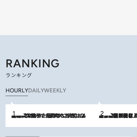
RANKING
ランキング
HOURLY
DAILY
WEEKLY
2026.8.5
【阿川佐和子さんの年とる力】なぜ70代で始めた趣味は“こんなに楽しい”のか？ ピアノ、俳句…スランプに陥っても続けられる“ある秘訣”とは
2026.8.5
【なぜ吉沢亮は「気配を消せる」のか？】興行収入208億の『国宝』を経て挑むミュージカル『ディア・エヴァン・ハンセン』。トップ俳優が舞台上でさらけ出した“孤独”とは