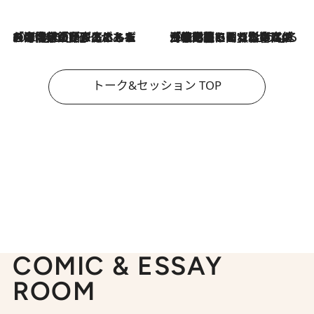
2026.8.3
「今後値上げがあるとすれば…」「リスクがあるのは今年の冬」エネルギー専門家が語る、ホルムズ海峡封鎖が家庭にもたらす“ある心配”
2026.8.3
「住宅建てられない…」「サーチャージ料の高値が続いている」ホルムズ海峡封鎖による影響はいつまで続く？《エネルギー専門家に聞く“どうなる日本の暮らし”》
トーク&セッション TOP
COMIC & ESSAY
ROOM