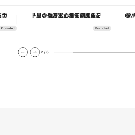
手法で満喫！
「星のや富士」でデジタルデトックス。冨士信仰の歴史を辿り、心身を調える。
2
/
6