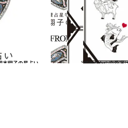
岡本翔子の星占い
2024.6.15
【あなたの恋愛運は？】JINMUのアムール占星術 愛とエロスのジンムリズム
占い