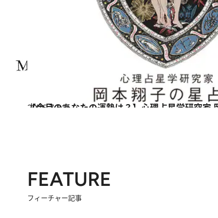
2026.7.31
【今月のあなたの運勢は？】心理占星学研究家 
占い
FEATURE
フィーチャー記事