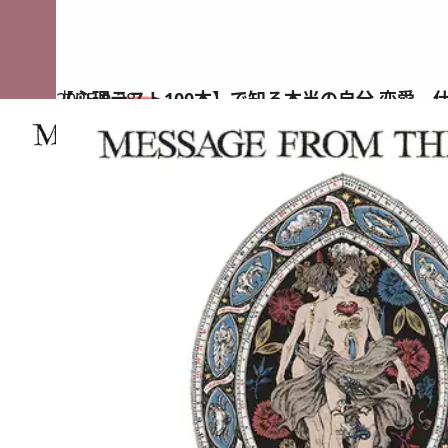
2025.9.28
【心理テスト100本】で知る本当の自分 恋愛、
占い