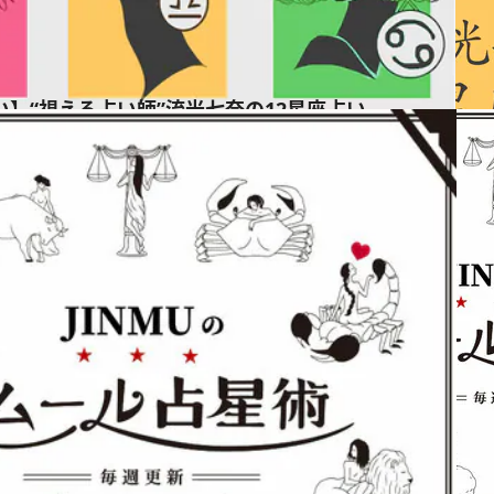
占い】“視える占い師”流光七奈の12星座占い