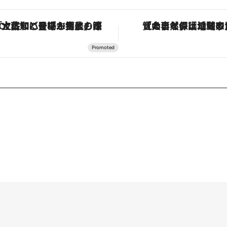
「土佐和ハーブかき氷」がOMO7高知に登場！生姜、山椒、大葉など目にも舌にも涼を呼ぶ郷土の味