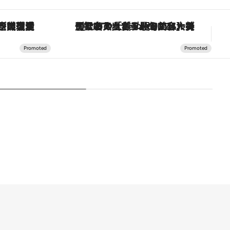
「大事なのは地域の意識を変えること」。ロレックス賞受賞の自然保護活動家が実現させたナイジェリアの自然環境の復活
【銀座で出合う最旬美容】美髪ケアや上質な眠り…セルフケアのアップデートから、特別な名入れギフトまで。大人のための「ReFa GINZA」クルーズ