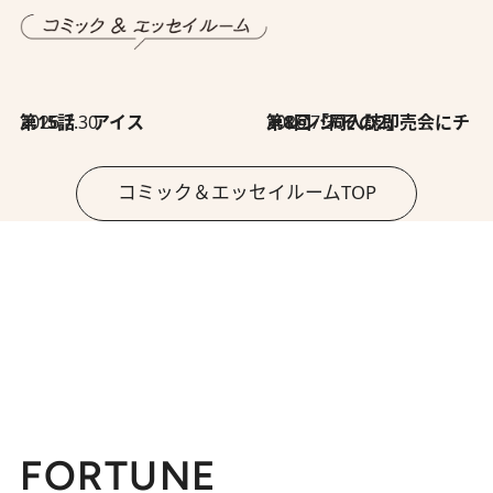
2026.7.30
第15話 アイス
2026.7.30
第8回「同人誌即売会にチャレンジ その2」
コミック＆エッセイルームTOP
FORTUNE