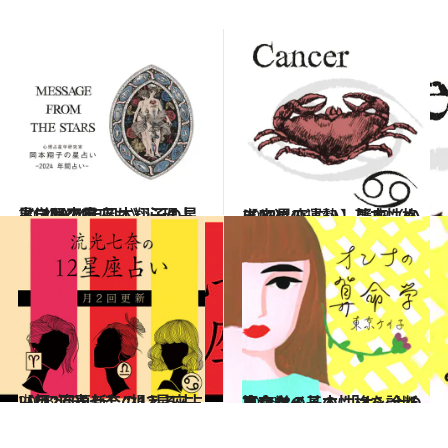
2024.1.7
《ほかの星座も》心理占星学研究家 岡本翔子の星占い2024年
占い
2021.12.1
【12星座占い】蟹座（かに座）の運勢、基本性格まとめ
占い
2026.7.29
【月2回更新】“視える占い師”流光七奈の12星座占い
占い
2026.8.7
あなたの基本性格を診断 東京ケイ子の 「オンナの算命学」
占い