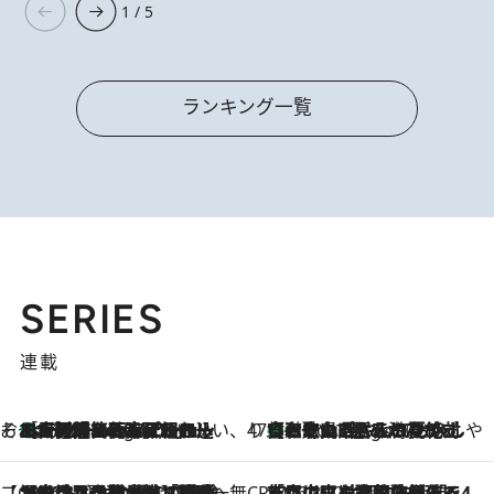
1 / 5
ランキング一覧
SERIES
連載
そおだよおこの関西おいしい、おやつ紀行
［大阪府箕面市］一皿一皿目の前で仕上げられる、料理を巧みに組み込んだアシェットデセールコース「ミチル アシェット デセール（Michiru assiette dessert）」
6 Hours Ago
47都道府県の手みやげ ひんやりスイーツで夏を満喫
【和歌山県】この夏絶対食べたい 冷やしておいしいおやつ3選 みかんがごろっと丸ごと入ったジュレ
6 Hours Ago
【CREA×星野リゾート】唯一無二。癒しと発見が待つ場所へ
2026.8.7
【トンボの足水浴】ヒノキの香りに包まれて涼感マックス！約13℃の湧水かけ流しを避暑地「星野温泉 トンボの湯」で体験
CREA'S CHOICE
2026.8.7
「立川にも歌舞伎があるんだよ」 片岡仁左衛門・市川中車ら豪華座組みで4年目の立川立飛歌舞伎へ