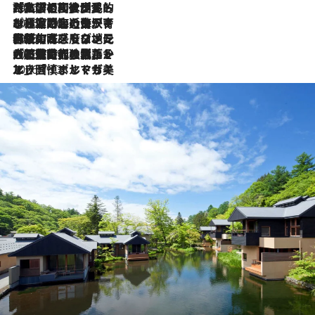
2026.7.27
「私の祖国はポルトガル語です」国民的詩人フェルナンド・ペソアと、彼が愛した文学の街を歩く
2026.7.26
ポルトガル近海が育む極上の海の幸。キリリと冷えた白ワインと愉しむ、シーフード専門店の贅沢
2026.7.22
伝統の味をモダンに昇華。高感度な地元客が集う、リスボンの最旬ガストロノミー
2026.7.21
大航海時代の栄華から、震災、独裁、そして革命へ。ポルトガル・首都リスボンの石畳に刻まれた「歴史の光と影」
2026.7.13
エッセイ・ヤマザキマリ「慎ましくも美しき国 ポルトガル」