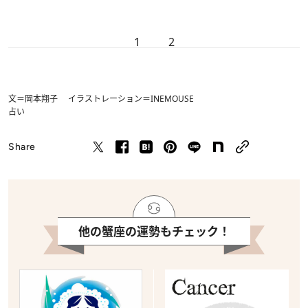
1
2
文＝岡本翔子 イラストレーション＝INEMOUSE
占い
Share
他の蟹座の運勢もチェック！