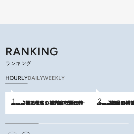
RANKING
ランキング
HOURLY
DAILY
WEEKLY
2026.8.3
《「文士の子ども被害者の会」発足！》阿川佐和子（72）が語る遠藤周作に北杜夫、劇作家・矢代静一の子どもたちの“文豪プライベート事件簿”
2026.8.8
「最後に見られてよかった」上野動物園の東園パンダ舎が解体前に特別公開。8月16日まで延長されたパネル展と共に辿る“半世紀”のパンダ飼育《解体工事の図面あり》