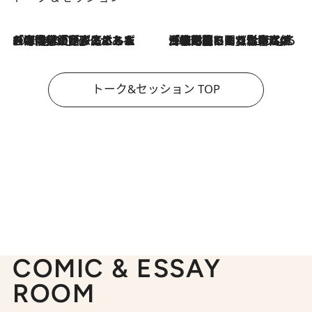
2026.8.3
「今後値上げがあるとすれば…」「リスクがあるのは今年の冬」エネルギー専門家が語る、ホルムズ海峡封鎖が家庭にもたらす“ある心配”
2026.8.3
「住宅建てられない…」「サーチャージ料の高値が続いている」ホルムズ海峡封鎖による影響はいつまで続く？《エネルギー専門家に聞く“どうなる日本の暮らし”》
トーク&セッション TOP
COMIC & ESSAY
ROOM