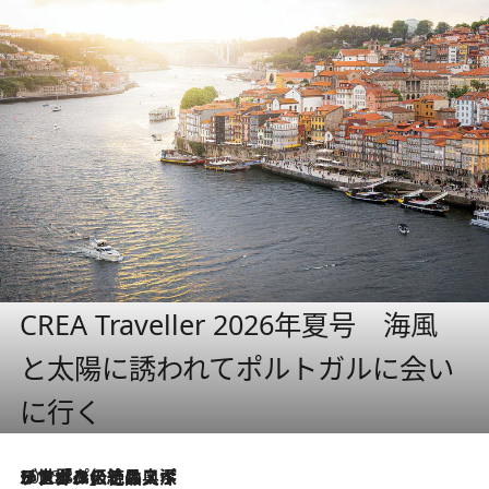
CREA Traveller 2026年夏号 海風
と太陽に誘われてポルトガルに会い
に行く
2026.8.8
リスボンの絶品スイーツ「パステル・デ・ナタ」とは？ポルトガル伝統の奥深い世界へ