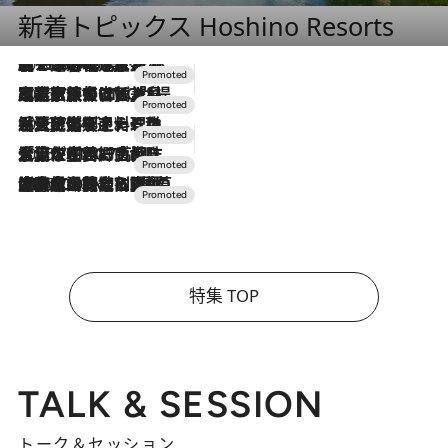
新着トピックス Hoshino Resorts
2026.8.7
【トンボの足水浴】ヒノキの香りに包まれて涼感マックス！約13℃の湧水かけ流しを避暑地「星野温泉 トンボの湯」で体験
2026.7.31
【ホテル帰省】という選択肢をOMOが提案。家族とほどよい距離を保つには「昼は実家、夜は気兼ねなくホテルで！」
2026.7.24
【夏限定ディナーコース】旬を迎える稚鮎や花ズッキーニなどをイタリア・トスカーナの郷土料理の手法で満喫！
2026.7.17
「土佐和ハーブかき氷」がOMO7高知に登場！生姜、山椒、大葉など目にも舌にも涼を呼ぶ郷土の味
2026.7.10
NEW OPEN！【界 草津】名湯の地に誕生。趣の異なる2種の温泉と上州ならではの会席・蕎麦割烹など美食を味わう究極の癒やし旅
特集 TOP
TALK & SESSION
トーク＆セッション