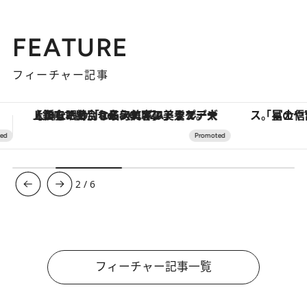
FEATURE
フィーチャー記事
「星のや富士」でデジタルデトックス。冨士信仰の歴史を辿り、心身を調える。
ヴァシュロン・コンスタンタン
3
/
6
フィーチャー記事一覧