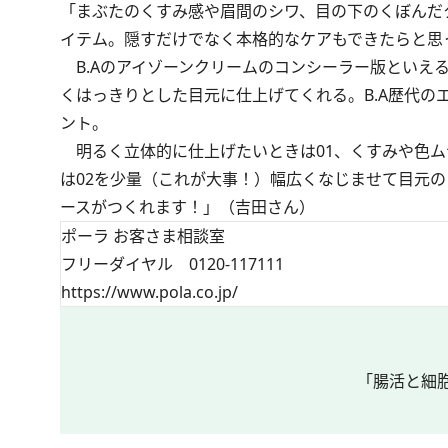
「まぶたのくすみ感や眉間のシワ、目の下のくぼんだ
イテム。隠すだけでなく本格的なケアもできたらと思っ
B.Aのアイゾーンクリームのコンシーラー版といえ
くはっきりとした目元に仕上げてくれる。B.A歴代
ント。
明るく立体的に仕上げたいときは01、くすみや色ム
は02を少量（これが大事！）幅広くなじませて目元
ースがつくれます！」（吉田さん）
ポーラ お客さま相談室
フリーダイヤル 0120-117111
https://www.pola.co.jp/
「腸活と細