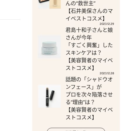
んの“救世主”
【石井美保さんのマ
イベストコスメ】
2023.12.29
君島十和子さんと娘
さんが今年
「すごく興奮」した
スキンケアは？
【美容賢者のマイベ
ストコスメ】
2023.12.28
話題の「シャドウオ
ンフェース」が
プロを次々陥落させ
る“理由”は？
【美容賢者のマイベ
ストコスメ】