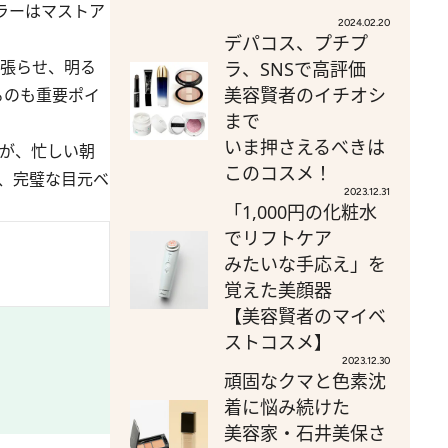
ラーはマストア
2024.02.20
。
デパコス、プチプ
と張らせ、明る
ラ、SNSで高評価
美容賢者のイチオシ
るのも重要ポイ
まで
いま押さえるべきは
すが、忙しい朝
このコスメ！
、完璧な目元ベ
2023.12.31
「1,000円の化粧水
でリフトケア
みたいな手応え」を
覚えた美顔器
【美容賢者のマイベ
ストコスメ】
2023.12.30
頑固なクマと色素沈
着に悩み続けた
美容家・石井美保さ