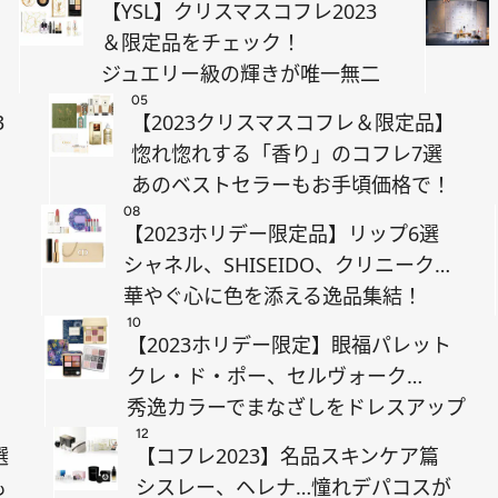
【YSL】クリスマスコフレ2023
＆限定品をチェック！
ジュエリー級の輝きが唯一無二
05
3
【2023クリスマスコフレ＆限定品】
惚れ惚れする「香り」のコフレ7選
あのベストセラーもお手頃価格で！
08
【2023ホリデー限定品】リップ6選
シャネル、SHISEIDO、クリニーク…
華やぐ心に色を添える逸品集結！
10
【2023ホリデー限定】眼福パレット
クレ・ド・ポー、セルヴォーク…
秀逸カラーでまなざしをドレスアップ
12
選
【コフレ2023】名品スキンケア篇
も
シスレー、ヘレナ…憧れデパコスが