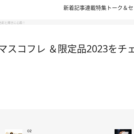
新着記事
連載
特集
トーク＆セ
な色彩と輝きに心酔！
スコフレ ＆限定品2023をチ
02