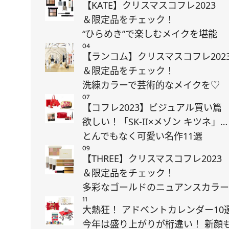
【KATE】クリスマスコフレ2023
＆限定品をチェック！
“ひらめき”で楽しむメイクを堪能
04
【ランコム】クリスマスコフレ202
＆限定品をチェック！
洗練カラーで芸術的なメイクを♡
07
【コフレ2023】ビジュアル買い篇
欲しい！「SK-II×メゾン キツネ」…
とんでもなく可愛い名作11選
09
【THREE】クリスマスコフレ2023
＆限定品をチェック！
多彩なゴールドのニュアンスカラー
11
大熱狂！ アドベントカレンダー10
今年は盛り上がりが桁違い！ 新顔