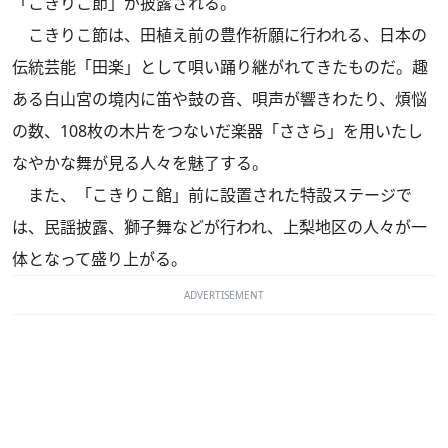
「こきりこ節」が披露される。
こきりこ節は、田植え前の豊作祈願に行われる、日本の
伝統芸能「田楽」として唄い踊り継がれてきたものだ。趣
ある白山宮の境内に笛や鼓の音、唄声が響きわたり、煩悩
の数、108枚の木片をつないだ楽器「ささら」を用いたし
なやかな舞が見る人々を魅了する。
また、「こきりこ館」前に設置された特設ステージで
は、民謡披露、獅子舞などが行われ、上梨地区の人々が一
体となって盛り上がる。
ADVERTISEMENT