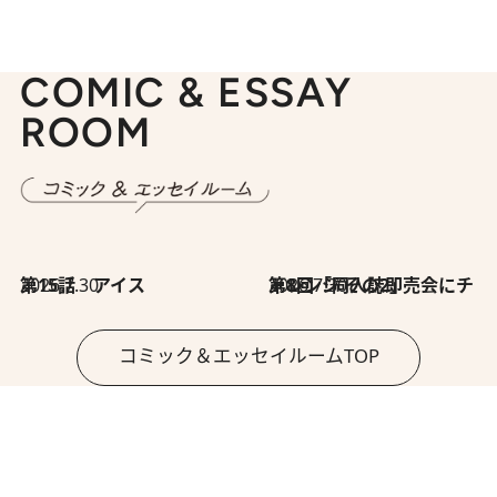
COMIC & ESSAY
ROOM
2026.7.30
第15話 アイス
2026.7.30
第8回「同人誌即売会にチャレンジ その2」
コミック＆エッセイルームTOP