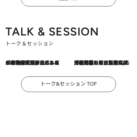
TALK & SESSION
トーク＆セッション
2026.8.3
「今後値上げがあるとすれば…」「リスクがあるのは今年の冬」エネルギー専門家が語る、ホルムズ海峡封鎖が家庭にもたらす“ある心配”
2026.8.3
「住宅建てられない…」「サーチャージ料の高値が続いている」ホルムズ海峡封鎖による影響はいつまで続く？《エネルギー専門家に聞く“どうなる日本の暮らし”》
トーク&セッション TOP