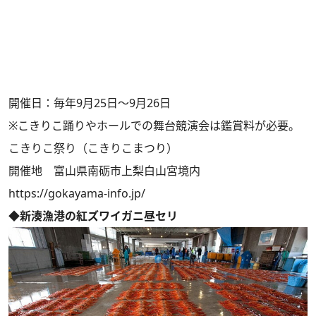
開催日：毎年9月25日～9月26日
※こきりこ踊りやホールでの舞台競演会は鑑賞料が必要。
こきりこ祭り（こきりこまつり）
開催地 富山県南砺市上梨白山宮境内
https://gokayama-info.jp/
◆新湊漁港の紅ズワイガニ昼セリ