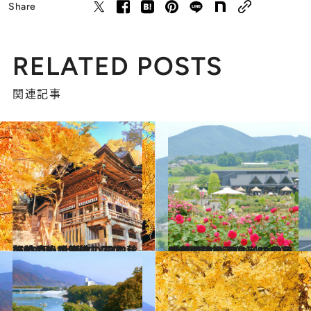
Share
RELATED POSTS
関連記事
2022.10.14
【秋の絶景画像】2022年版 中部・北陸エリアの秋の絶景＆風物詩の画像（51点）
旅＆お出かけ
2022.10.23
【秋の絶景画像】2022年版 関東エリアの秋の絶景＆風物詩の画像（43点）
旅＆お出かけ