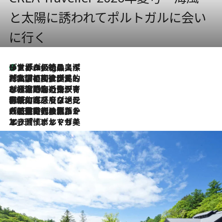
と太陽に誘われてポルトガルに会い
に行く
リスボンの絶品スイーツ「パステル・デ・ナタ」とは？ポルトガル伝統の奥深い世界へ
1 Hour Ago
2026.7.27
「私の祖国はポルトガル語です」国民的詩人フェルナンド・ペソアと、彼が愛した文学の街を歩く
2026.7.26
ポルトガル近海が育む極上の海の幸。キリリと冷えた白ワインと愉しむ、シーフード専門店の贅沢
2026.7.22
伝統の味をモダンに昇華。高感度な地元客が集う、リスボンの最旬ガストロノミー
2026.7.21
大航海時代の栄華から、震災、独裁、そして革命へ。ポルトガル・首都リスボンの石畳に刻まれた「歴史の光と影」
2026.7.13
エッセイ・ヤマザキマリ「慎ましくも美しき国 ポルトガル」