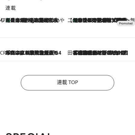
連載
47都道府県の手みやげ ひんやりスイーツで夏を満喫
【兵庫県】この夏絶対食べたい 冷やしておいしいおやつ3選 淡路島の恵みをジェラートに集約
1 Hour Ago
【CREA×星野リゾート】唯一無二。癒しと発見が待つ場所へ
【トンボの足水浴】ヒノキの香りに包まれて涼感マックス！約13℃の湧水かけ流しを避暑地「星野温泉 トンボの湯」で体験
2026.8.7
CREA'S CHOICE
2026.8.7
「立川にも歌舞伎があるんだよ」 片岡仁左衛門・市川中車ら豪華座組みで4年目の立川立飛歌舞伎へ
田中稲の勝手に再ブーム
2026.8.7
「湘南乃風に憧れて」観客大盛上がりの“タオル回し”に、ラッパー顔負けの高速歌唱まで…さだまさし（74）のアグレッシブすぎる現在地
連載 TOP