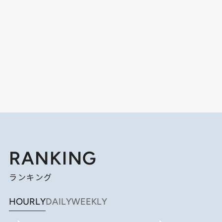
RANKING
ランキング
HOURLY
DAILY
WEEKLY