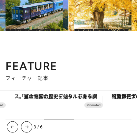
2022.11.6
【秋の絶景画像】2022年版 四国エリアの秋の絶景＆風物詩の画像（25点）
旅＆お出かけ
2022.10.22
【秋の絶景画像】2022年版 中国エリアの秋の絶景＆風物詩の画像（30点）
旅＆お出かけ
FEATURE
フィーチャー記事
「星のや富士」でデジタルデトックス。冨士信仰の歴史を辿り、心身を調える。
【夏限定ディナーコース】旬を迎
3
/
6