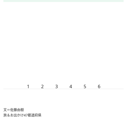
1
2
3
4
5
6
文＝佐藤由樹
旅＆お出かけ
47都道府県