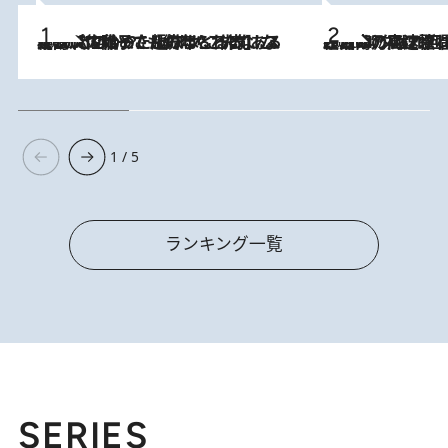
2026.8.5
【阿川佐和子さんの年とる力】なぜ70代で始めた趣味は“こんなに楽しい”のか？ ピアノ、俳句…スランプに陥っても続けられる“ある秘訣”とは
2026.8.7
「湘南乃風に憧れて」観客大盛上がりの“タオル回し”に、ラッパー顔負けの高速歌唱まで…さだまさし（74）のアグレッシブすぎる現在地
1 / 5
ランキング一覧
SERIES