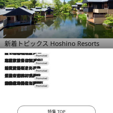
新着トピックス Hoshino Resorts
【トンボの足水浴】ヒノキの香りに包まれて涼感マックス！約13℃の湧水かけ流しを避暑地「星野温泉 トンボの湯」で体験
2026.8.7
2026.7.31
【ホテル帰省】という選択肢をOMOが提案。家族とほどよい距離を保つには「昼は実家、夜は気兼ねなくホテルで！」
2026.7.24
【夏限定ディナーコース】旬を迎える稚鮎や花ズッキーニなどをイタリア・トスカーナの郷土料理の手法で満喫！
2026.7.17
「土佐和ハーブかき氷」がOMO7高知に登場！生姜、山椒、大葉など目にも舌にも涼を呼ぶ郷土の味
2026.7.10
NEW OPEN！【界 草津】名湯の地に誕生。趣の異なる2種の温泉と上州ならではの会席・蕎麦割烹など美食を味わう究極の癒やし旅
特集 TOP