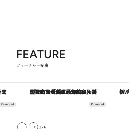
FEATURE
フィーチャー記事
手法で満喫！
【銀座で出合う最旬美容】美髪ケアや上質な眠り…セルフケアのアップデートから、特別な名入れギフトまで。大人のための「ReFa GINZA」クルーズ
2
/
6