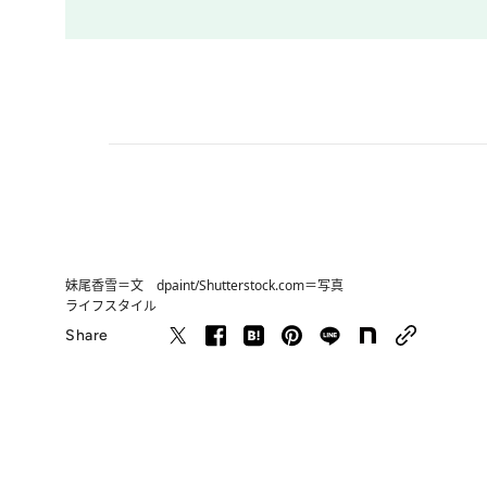
妹尾香雪＝文 dpaint/Shutterstock.com＝写真
ライフスタイル
Share