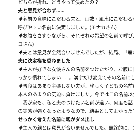
どちらが折れ、どうやって決めたの？
夫と意見が合わず……
♦
名前の意味にこだわる夫と、画数・風水にこだわる
呼びやすい名前に決定しました。(モナカさん)
♦
お腹をさすりながら、それぞれの希望の名前で呼び
コさん)
♦
夫とは意見が全然合いませんでしたが、結局、「産
夫に決定権を委ねました
♦
主人が好きな女優さんの名前をつけたがり、お腹に
っかり慣れてしまい……。漢字だけ変えてその名前にしまし
♦
普段はあまり主張しない夫が、珍しく子どもの名前
本人のあまりの気迫に負けました。今ではこの名前以
我が家も、私と夫のつけたい名前が違い、何度も話
の実感が強くなったようなので、結果としてよかった
せっかく考えた名前に親がダメ出し
♦
主人の親とは意見が合いませんでした。最終的に、