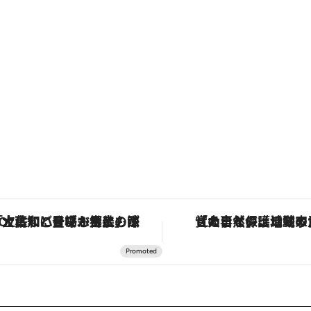
「土佐和ハーブかき氷」がOMO7高知に登場！生姜、山椒、大葉など目にも舌にも涼を呼ぶ郷土の味