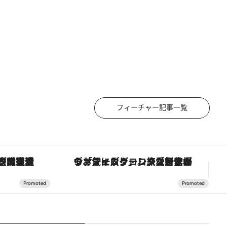
フィーチャー記事一覧
「大事なのは地域の意識を変えること」。ロレックス賞受賞の自然保護活動家が実現させたナイジェリアの自然環境の復活
ヴァシュロン・コンスタンタン「オーヴァーシーズ・オートマティック」。旅愛好家のお気に入りコレクションから、ジェンダーレスな新作が登場