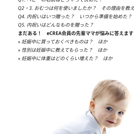
Q2・3. おむつは何を使いましたか？ その理由を教
Q4. 内祝いはいつ贈った？ いつから準備を始めた？
Q5. 内祝いはどんなものを贈った
？
まだある！ eCREA会員の先輩ママが悩みに答えます
»
妊娠中に買っておくべきものは？ ほか
»
性別は妊娠中に教えてもらった？ ほか
»
妊娠中に体重はどのくらい増えた？ ほか