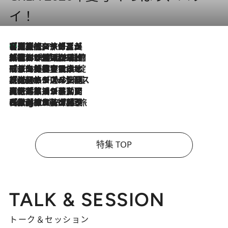
イ！
【厳選旅コスメ】「多機能アイテムがメイン！」旅好き美容エディターが選んだ夏旅ベストコスメを発表【Mサイズジップ】
2026.8.7
2026.8.6
「荷物が増えるほど旅ストレスは増す」美容ジャーナリストがたどり着いた最終結論。“化粧品を劇的に減らす”感動の凝縮美容とは
2026.8.6
「旅先には金髪ウィッグを持参」日本と同じメイクでは損してる!? 美容ジャーナリストが提案する“掟破りの旅美容”とは
2026.8.6
【厳選旅コスメ】「身軽さ＆UV対策重視！」ヘアアーティストshucoが選んだ夏旅ベストコスメを発表【Mサイズジップ】
2026.8.5
【厳選旅コスメ】国内をあちこち移動する河井菜摘が選んだ夏旅ベストコスメ発表！「リラックスアイテムはマスト」【Mサイズジップ】
2026.8.4
【厳選旅コスメ】「紫外線＆乾燥対策しながらメイク感も！」ヘア＆メイクGeorgeが選んだ夏旅ベストコスメを発表！【Mサイズジップ】
特集 TOP
TALK & SESSION
トーク＆セッション