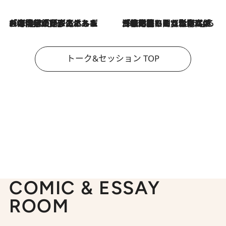
2026.8.3
「今後値上げがあるとすれば…」「リスクがあるのは今年の冬」エネルギー専門家が語る、ホルムズ海峡封鎖が家庭にもたらす“ある心配”
2026.8.3
「住宅建てられない…」「サーチャージ料の高値が続いている」ホルムズ海峡封鎖による影響はいつまで続く？《エネルギー専門家に聞く“どうなる日本の暮らし”》
トーク&セッション TOP
COMIC & ESSAY
ROOM