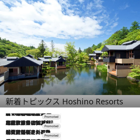
新着トピックス Hoshino Resorts
【トンボの足水浴】ヒノキの香りに包まれて涼感マックス！約13℃の湧水かけ流しを避暑地「星野温泉 トンボの湯」で体験
2026.8.7
2026.7.31
【ホテル帰省】という選択肢をOMOが提案。家族とほどよい距離を保つには「昼は実家、夜は気兼ねなくホテルで！」
2026.7.24
【夏限定ディナーコース】旬を迎える稚鮎や花ズッキーニなどをイタリア・トスカーナの郷土料理の手法で満喫！