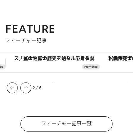
FEATURE
フィーチャー記事
【夏限定ディナーコース】旬を迎える稚鮎や花ズッキーニなどをイタリア・トスカーナの郷土料理の手法で満喫！
ヴァシュロン・コンスタンタン
3
/
6
フィーチャー記事一覧