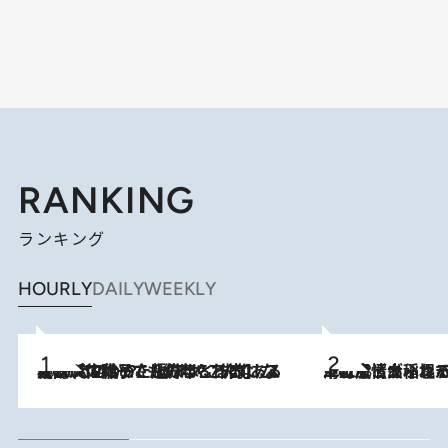
RANKING
ランキング
HOURLY
DAILY
WEEKLY
2026.8.5
【阿川佐和子さんの年とる力】なぜ70代で始めた趣味は“こんなに楽しい”のか？ ピアノ、俳句…スランプに陥っても続けられる“ある秘訣”とは
2026.8.5
下町風情あふれる台北屈指の人気エリア・大稲埕でセンスのいい台湾土産《ヴィン