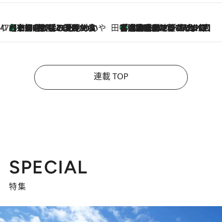
47都道府県の手みやげ ひんやりスイーツで夏を満喫
【京都府】この夏絶対食べたい 冷やしておいしいおやつ3選 ひと口目から心を掴む新緑のテリーヌ
2026.8.7
田中稲の勝手に再ブーム
「湘南乃風に憧れて」観客大盛上がりの“タオル回し”に、ラッパー顔負けの高速歌唱まで…さだまさし（74）のアグレッシブすぎる現在地
2026.8.7
連載 TOP
SPECIAL
特集