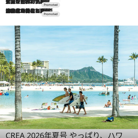
2026.7.17
「土佐和ハーブかき氷」がOMO7高知に登場！生姜、山椒、大葉など目にも舌にも涼を呼ぶ郷土の味
2026.7.10
NEW OPEN！【界 草津】名湯の地に誕生。趣の異なる2種の温泉と上州ならではの会席・蕎麦割烹など美食を味わう究極の癒やし旅
CREA 2026年夏号 やっぱり、ハワ