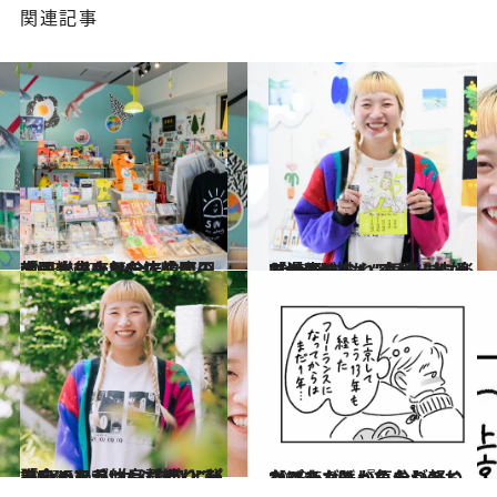
関連記事
2023.6.17
「弘大のような店内で、 韓国へ来た気分に」高円寺の雑貨店PKPで韓国のアートシーンを体感せよ！
旅＆お出かけ
2023.6.9
「女2人でも、気ままに楽しく生きられるんだよ」kameが描く“恋愛、結婚だけじゃない”ルームシェア漫画
カルチャー
2023.6.9
「EXOのファン繋がりで出会った」“女ふたりとパステル三毛いっぴき”ルームシェアが仲良く続く“秘訣”
カルチャー
2023.6.9
【マンガ】『ふたりといっぴき、はじめました。』なんか気分が軽くなった…ぼっちゃんのおかげ？
カルチャー