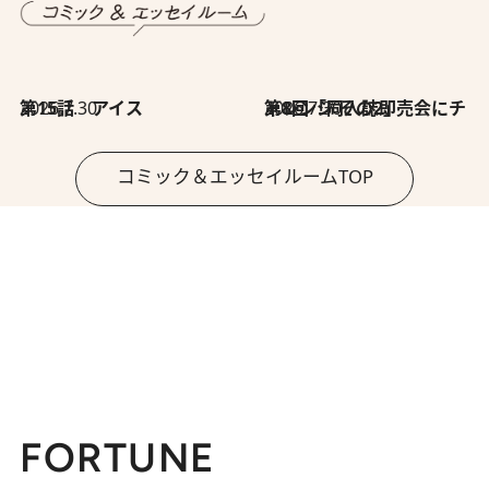
2026.7.30
第15話 アイス
2026.7.30
第8回「同人誌即売会にチャレンジ その2」
コミック＆エッセイルームTOP
FORTUNE