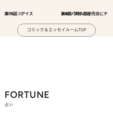
2026.7.30
第15話 アイス
2026.7.30
第8回「同人誌即売会にチャレンジ その2」
コミック＆エッセイルームTOP
FORTUNE
占い