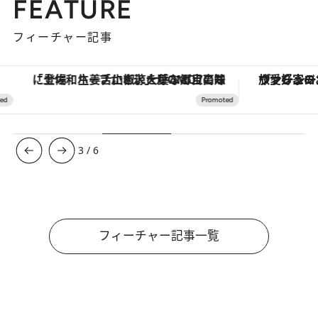
FEATURE
フィーチャー記事
「土佐和ハーブかき氷」がOMO7高知に登場！生姜、山椒、大葉など目にも舌にも涼を呼ぶ郷土の味
ヴァシュロン・コンスタンタン
3
/
6
フィーチャー記事一覧