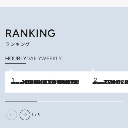
RANKING
ランキング
HOURLY
DAILY
WEEKLY
「最後に見られてよかった」上野動物園の東園パンダ舎が解体前に特別公開。8月16日まで延長されたパネル展と共に辿る“半世紀”のパンダ飼育《解体工事の図面あり》
2026.8.8
2026.8.5
【阿川佐和子さんの年とる力】なぜ70代で始めた趣味は“こんなに楽しい”のか？ ピアノ、俳句…スランプに陥っても続けられる“ある秘訣”とは
1 / 5