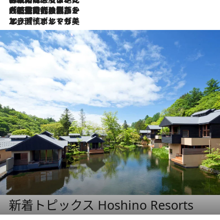
2026.7.21
大航海時代の栄華から、震災、独裁、そして革命へ。ポルトガル・首都リスボンの石畳に刻まれた「歴史の光と影」
2026.7.13
エッセイ・ヤマザキマリ「慎ましくも美しき国 ポルトガル」
新着トピックス Hoshino Resorts