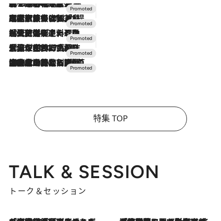
2026.8.7
【トンボの足水浴】ヒノキの香りに包まれて涼感マックス！約13℃の湧水かけ流しを避暑地「星野温泉 トンボの湯」で体験
2026.7.31
【ホテル帰省】という選択肢をOMOが提案。家族とほどよい距離を保つには「昼は実家、夜は気兼ねなくホテルで！」
2026.7.24
【夏限定ディナーコース】旬を迎える稚鮎や花ズッキーニなどをイタリア・トスカーナの郷土料理の手法で満喫！
2026.7.17
「土佐和ハーブかき氷」がOMO7高知に登場！生姜、山椒、大葉など目にも舌にも涼を呼ぶ郷土の味
2026.7.10
NEW OPEN！【界 草津】名湯の地に誕生。趣の異なる2種の温泉と上州ならではの会席・蕎麦割烹など美食を味わう究極の癒やし旅
特集 TOP
TALK & SESSION
トーク＆セッション