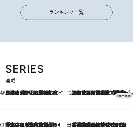
ランキング一覧
SERIES
連載
47都道府県の手みやげ ひんやりスイーツで夏を満喫
【兵庫県】この夏絶対食べたい 冷やしておいしいおやつ3選 淡路島の恵みをジェラートに集約
2026.8.8
【CREA×星野リゾート】唯一無二。癒しと発見が待つ場所へ
2026.8.7
【トンボの足水浴】ヒノキの香りに包まれて涼感マックス！約13℃の湧水かけ流しを避暑地「星野温泉 トンボの湯」で体験
CREA'S CHOICE
2026.8.7
「立川にも歌舞伎があるんだよ」 片岡仁左衛門・市川中車ら豪華座組みで4年目の立川立飛歌舞伎へ
田中稲の勝手に再ブーム
2026.8.7
「湘南乃風に憧れて」観客大盛上がりの“タオル回し”に、ラッパー顔負けの高速歌唱まで…さだまさし（74）のアグレッシブすぎる現在地