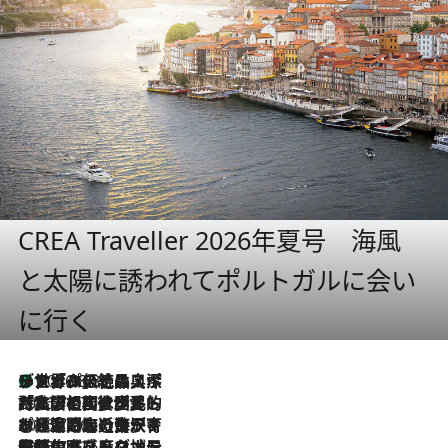
CREA Traveller 2026年夏号 海風
と太陽に誘われてポルトガルに会い
に行く
リスボンの絶品スイーツ「パステル・デ・ナタ」とは？ポルトガル伝統の奥深い世界へ
2026.8.8
2026.7.27
「私の祖国はポルトガル語です」国民的詩人フェルナンド・ペソアと、彼が愛した文学の街を歩く
2026.7.26
ポルトガル近海が育む極上の海の幸。キリリと冷えた白ワインと愉しむ、シーフード専門店の贅沢
2026.7.22
伝統の味をモダンに昇華。高感度な地元客が集う、リスボンの最旬ガストロノミー