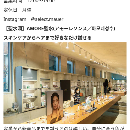
営業時間 12:00～19:00
定休日 月曜
Instagram
@select.mauer
【聖水洞】AMORE聖水(アモーレソンス／아모레성수)
スキンケアからヘアまで好きなだけ試せる
定番から新商品までを試せるのは嬉しい。自分に合う色が