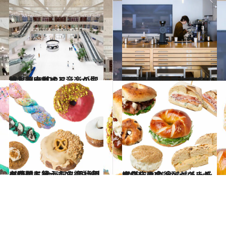
2023.4.10
世界を席巻する音楽が生まれるK-POPファンの聖地・龍山ガイド
旅＆お出かけ
2023.4.11
感性を感じる隠れ家エリア 足を延ばして訪れたい 延南洞と延禧洞さんぽ
旅＆お出かけ
2023.3.7
ソウルに行ったら絶対食べたい！ カラフルで行列必至のドーナッツ 狙い目の時間も教えます
グルメ
2023.3.23
ソウルは今、ベーグルが大ブーム!? 行列ができる人気店の 必食メニューを紹介します！
グルメ