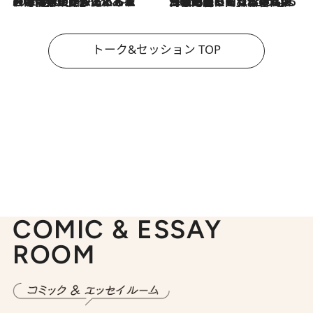
2026.8.3
「今後値上げがあるとすれば…」「リスクがあるのは今年の冬」エネルギー専門家が語る、ホルムズ海峡封鎖が家庭にもたらす“ある心配”
2026.8.3
「住宅建てられない…」「サーチャージ料の高値が続いている」ホルムズ海峡封鎖による影響はいつまで続く？《エネルギー専門家に聞く“どうなる日本の暮らし”》
トーク&セッション TOP
COMIC & ESSAY
ROOM