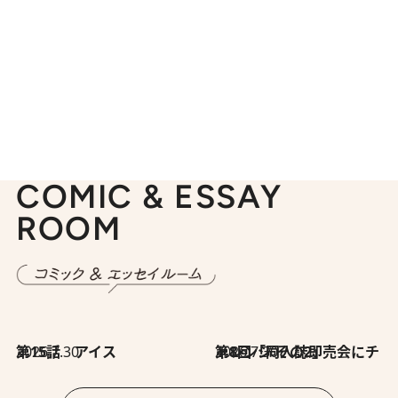
COMIC & ESSAY
ROOM
2026.7.30
第15話 アイス
2026.7.30
第8回「同人誌即売会にチャレンジ その2」