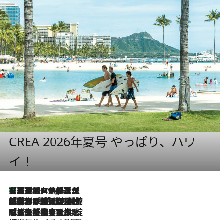
CREA 2026年夏号 やっぱり、ハワ
イ！
【厳選旅コスメ】「多機能アイテムがメイン！」旅好き美容エディターが選んだ夏旅ベストコスメを発表【Mサイズジップ】
2 Hours Ago
2026.8.6
「荷物が増えるほど旅ストレスは増す」美容ジャーナリストがたどり着いた最終結論。“化粧品を劇的に減らす”感動の凝縮美容とは
2026.8.6
「旅先には金髪ウィッグを持参」日本と同じメイクでは損してる!? 美容ジャーナリストが提案する“掟破りの旅美容”とは