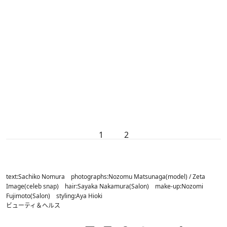
1
2
text:Sachiko Nomura photographs:Nozomu Matsunaga(model) / Zeta
Image(celeb snap) hair:Sayaka Nakamura(Salon) make-up:Nozomi
Fujimoto(Salon) styling:Aya Hioki
ビューティ＆ヘルス