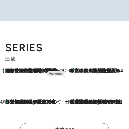
SERIES
連載
【CREA×星野リゾート】唯一無二。癒しと発見が待つ場所へ
【トンボの足水浴】ヒノキの香りに包まれて涼感マックス！約13℃の湧水かけ流しを避暑地「星野温泉 トンボの湯」で体験
46 Minutes Ago
CREA'S CHOICE
「立川にも歌舞伎があるんだよ」 片岡仁左衛門・市川中車ら豪華座組みで4年目の立川立飛歌舞伎へ
2 Hours Ago
47都道府県の手みやげ ひんやりスイーツで夏を満喫
【京都府】この夏絶対食べたい 冷やしておいしいおやつ3選 ひと口目から心を掴む新緑のテリーヌ
2 Hours Ago
田中稲の勝手に再ブーム
「湘南乃風に憧れて」観客大盛上がりの“タオル回し”に、ラッパー顔負けの高速歌唱まで…さだまさし（74）のアグレッシブすぎる現在地
7 Hours Ago