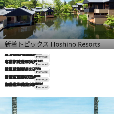
新着トピックス Hoshino Resorts
【トンボの足水浴】ヒノキの香りに包まれて涼感マックス！約13℃の湧水かけ流しを避暑地「星野温泉 トンボの湯」で体験
46 Minutes Ago
2026.7.31
【ホテル帰省】という選択肢をOMOが提案。家族とほどよい距離を保つには「昼は実家、夜は気兼ねなくホテルで！」
2026.7.24
【夏限定ディナーコース】旬を迎える稚鮎や花ズッキーニなどをイタリア・トスカーナの郷土料理の手法で満喫！
2026.7.17
「土佐和ハーブかき氷」がOMO7高知に登場！生姜、山椒、大葉など目にも舌にも涼を呼ぶ郷土の味
2026.7.10
NEW OPEN！【界 草津】名湯の地に誕生。趣の異なる2種の温泉と上州ならではの会席・蕎麦割烹など美食を味わう究極の癒やし旅