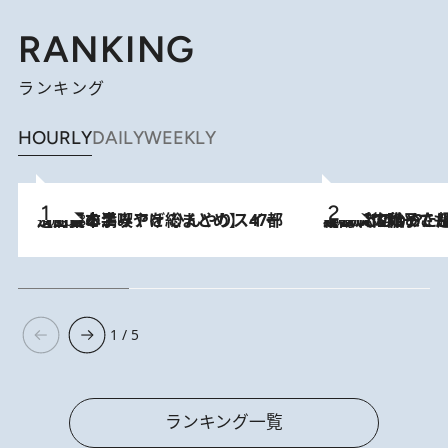
RANKING
ランキング
HOURLY
DAILY
WEEKLY
2026.8.5
【西日本エリアを総まとめ】 47都道府県の手みやげ ひんやりスイーツで夏を満喫
2026.8.5
【阿川佐和子さんの年とる力】なぜ70代で始めた趣味は“こんなに楽しい”のか？ ピアノ、俳句…スランプに陥っても続けられる“ある秘訣”とは
1 / 5
ランキング一覧