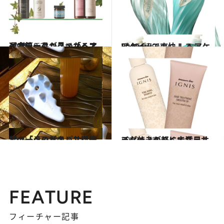
2012.10.2
運命の一品が見つかるオーガニックコスメ「ヘアケア篇」
ビューティ＆ヘルス
2012.5.29
La Visuiで爽快！ ヘアケアタイム
ビューティ＆ヘルス
2012.5.27
アユーラのビカッサに待望の「ヘッドスパ」誕生
ビューティ＆ヘルス
2012.5.22
イグニスの軽くてサラサラな仕上がりに大満足！
ビューティ＆ヘルス
FEATURE
フィーチャー記事