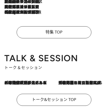
2026.8.6
【厳選旅コスメ】「身軽さ＆UV対策重視！」ヘアアーティストshucoが選んだ夏旅ベストコスメを発表【Mサイズジップ】
2026.8.5
【厳選旅コスメ】国内をあちこち移動する河井菜摘が選んだ夏旅ベストコスメ発表！「リラックスアイテムはマスト」【Mサイズジップ】
2026.8.4
【厳選旅コスメ】「紫外線＆乾燥対策しながらメイク感も！」ヘア＆メイクGeorgeが選んだ夏旅ベストコスメを発表！【Mサイズジップ】
特集 TOP
TALK & SESSION
トーク＆セッション
2026.8.3
「今後値上げがあるとすれば…」「リスクがあるのは今年の冬」エネルギー専門家が語る、ホルムズ海峡封鎖が家庭にもたらす“ある心配”
2026.8.3
「住宅建てられない…」「サーチャージ料の高値が続いている」ホルムズ海峡封鎖による影響はいつまで続く？《エネルギー専門家に聞く“どうなる日本の暮らし”》
トーク&セッション TOP