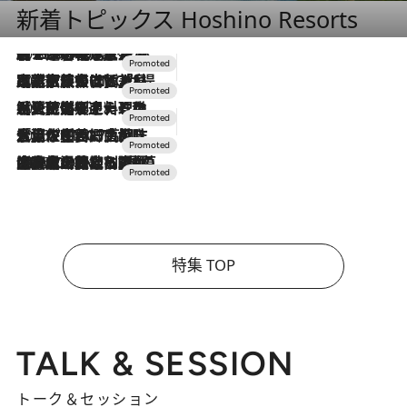
新着トピックス Hoshino Resorts
2026.8.7
【トンボの足水浴】ヒノキの香りに包まれて涼感マックス！約13℃の湧水かけ流しを避暑地「星野温泉 トンボの湯」で体験
2026.7.31
【ホテル帰省】という選択肢をOMOが提案。家族とほどよい距離を保つには「昼は実家、夜は気兼ねなくホテルで！」
2026.7.24
【夏限定ディナーコース】旬を迎える稚鮎や花ズッキーニなどをイタリア・トスカーナの郷土料理の手法で満喫！
2026.7.17
「土佐和ハーブかき氷」がOMO7高知に登場！生姜、山椒、大葉など目にも舌にも涼を呼ぶ郷土の味
2026.7.10
NEW OPEN！【界 草津】名湯の地に誕生。趣の異なる2種の温泉と上州ならではの会席・蕎麦割烹など美食を味わう究極の癒やし旅
特集 TOP
TALK & SESSION
トーク＆セッション