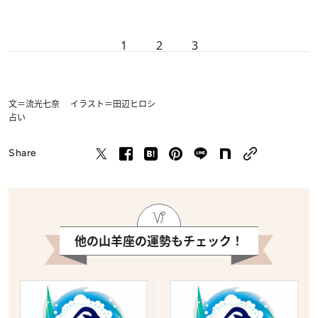
1
2
3
文＝流光七奈 イラスト＝田辺ヒロシ
占い
Share
他の山羊座の運勢もチェック！