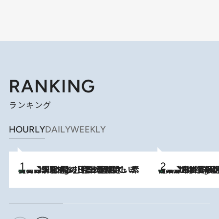
RANKING
ランキング
HOURLY
DAILY
WEEKLY
【大分・別府】「今一番おいしい食材を調理する」1日2組限定・ミシュラン2ツ星の日本料理店で、素材と四季を愉しむ極上の時間
2 Hours Ago
《みずみずしい桃が丸ごと》東京の“あの有名洋菓子シェフ”の下で修業したパティシエが腕を振るう、珠玉の夏限定パフェを堪能！【大分市】
2 Hours Ago