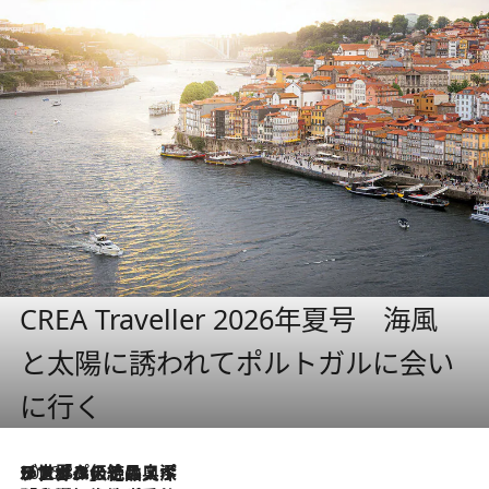
CREA Traveller 2026年夏号 海風
と太陽に誘われてポルトガルに会い
に行く
2026.8.8
リスボンの絶品スイーツ「パステル・デ・ナタ」とは？ポルトガル伝統の奥深い世界へ