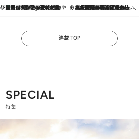
47都道府県の手みやげ ひんやりスイーツで夏を満喫
【岡山県】この夏絶対食べたい 冷やしておいしいおやつ3選 フルーツが主役のプリンやアイスが勢揃い
2 Hours Ago
そおだよおこの関西おいしい、おやつ紀行
2026.8.9
［大阪府箕面市］一皿一皿目の前で仕上げられる、料理を巧みに組み込んだアシェットデセールコース「ミチル アシェット デセール（Michiru assiette dessert）」
連載 TOP
SPECIAL
特集