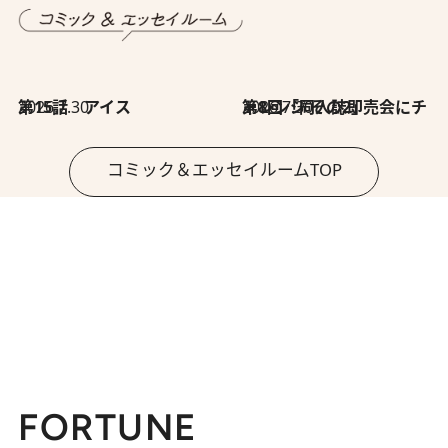
2026.7.30
第15話 アイス
2026.7.30
第8回「同人誌即売会にチャレンジ その2」
コミック＆エッセイルームTOP
FORTUNE