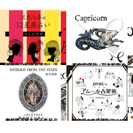
2026.7.29
《ほかの星座も見る》流光七奈の12星座占い
占い
2021.12.1
【12星座占い】山羊座(やぎ座)の運勢、基本性格まとめ
占い
2026.7.31
今月の運勢＆メッセージを公開「岡本翔子の星占い」
占い
2024.6.15
【今週の恋愛運】JINMUのアムール占星術♡
占い