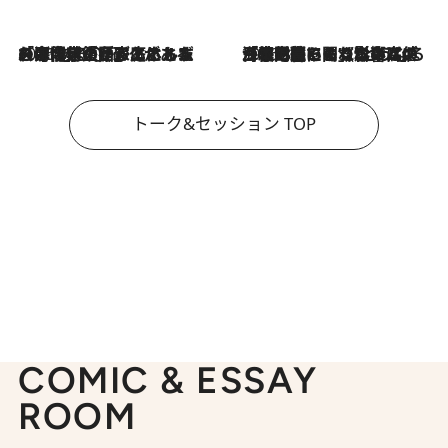
2026.8.3
「今後値上げがあるとすれば…」「リスクがあるのは今年の冬」エネルギー専門家が語る、ホルムズ海峡封鎖が家庭にもたらす“ある心配”
2026.8.3
「住宅建てられない…」「サーチャージ料の高値が続いている」ホルムズ海峡封鎖による影響はいつまで続く？《エネルギー専門家に聞く“どうなる日本の暮らし”》
トーク&セッション TOP
COMIC & ESSAY
ROOM