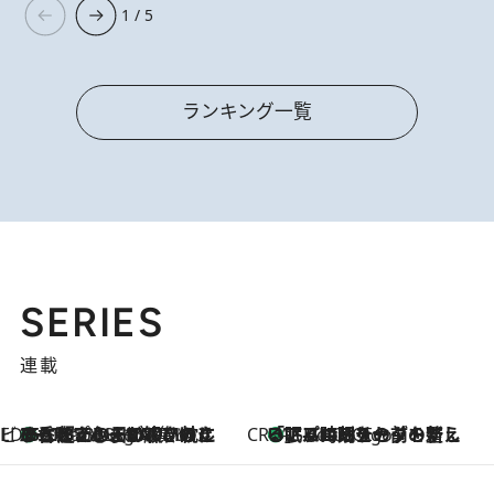
1 / 5
ランキング一覧
SERIES
連載
ビューティいいもの集め EDITORS' BEST
35℃超えの日の夜、枕にひと吹き！ BAUMのルームスプレーが、ひのきの香りで心まで解きほぐす
2 Hours Ago
CREA'S CHOICE
「眠る時刻をセットする」——眠りの前を整える、バルミューダの新しいアプローチ
2 Hours Ago