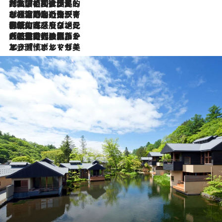
2026.7.27
「私の祖国はポルトガル語です」国民的詩人フェルナンド・ペソアと、彼が愛した文学の街を歩く
2026.7.26
ポルトガル近海が育む極上の海の幸。キリリと冷えた白ワインと愉しむ、シーフード専門店の贅沢
2026.7.22
伝統の味をモダンに昇華。高感度な地元客が集う、リスボンの最旬ガストロノミー
2026.7.21
大航海時代の栄華から、震災、独裁、そして革命へ。ポルトガル・首都リスボンの石畳に刻まれた「歴史の光と影」
2026.7.13
エッセイ・ヤマザキマリ「慎ましくも美しき国 ポルトガル」